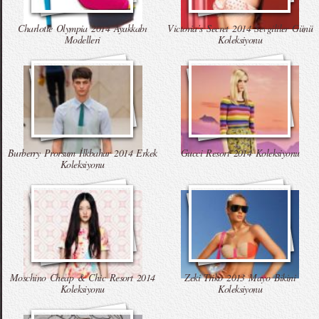
Charlotte Olympia 2014 Ayakkabı
Victoria’s Secret 2014 Sevgililer Günü
Modelleri
Koleksiyonu
Burberry Prorsum İlkbahar 2014 Erkek
Gucci Resort 2014 Koleksiyonu
Koleksiyonu
Moschino Cheap & Chic Resort 2014
Zeki Triko 2013 Mayo Bikini
Koleksiyonu
Koleksiyonu