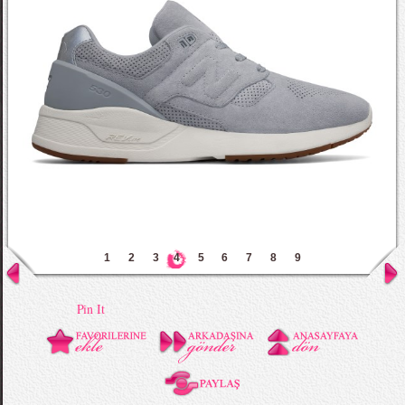
1
2
3
4
5
6
7
8
9
Pin It