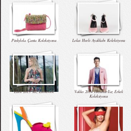
Pinkylola Çanta Koleksiyonu
Lolas Heels Ayakkabı Koleksiyonu
Zara 2015 Yaz Lookbook
Vakko 2014 İlkbahar-Yaz Erkek
Koleksiyonu