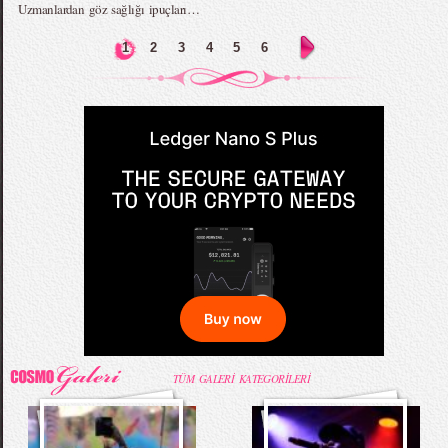
Uzmanlardan göz sağlığı ipuçları…
1
2
3
4
5
6
TÜM GALERİ KATEGORİLERİ