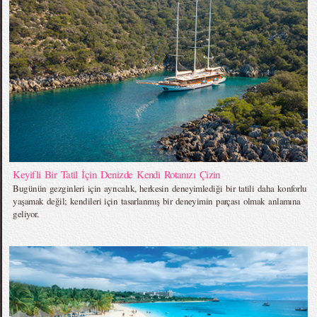
Keyifli Bir Tatil İçin Denizde Kendi Rotanızı Çizin
Bugünün gezginleri için ayrıcalık, herkesin deneyimlediği bir tatili daha konforlu
yaşamak değil; kendileri için tasarlanmış bir deneyimin parçası olmak anlamına
geliyor.