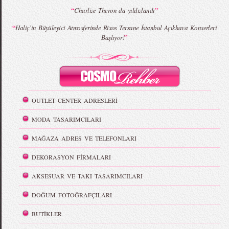
“
”
Charlize Theron da yıldızlandı
“
Haliç’in Büyüleyici Atmosferinde Rixos Tersane İstanbul Açıkhava Konserleri
”
Başlıyor!
OUTLET CENTER ADRESLERİ
MODA TASARIMCILARI
MAĞAZA ADRES VE TELEFONLARI
DEKORASYON FİRMALARI
AKSESUAR VE TAKI TASARIMCILARI
DOĞUM FOTOĞRAFÇILARI
BUTİKLER