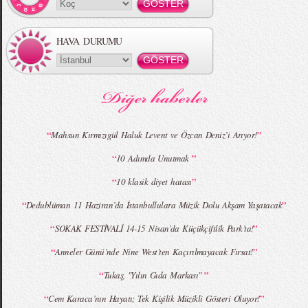
HAVA DURUMU
“
”
Mahsun Kırmızıgül Haluk Levent ve Özcan Deniz’i Arıyor!
“
”
10 Adımda Unutmak
“
”
10 klasik diyet hatası
“
”
Dedublüman 11 Haziran’da İstanbullulara Müzik Dolu Akşam Yaşatacak
“
”
SOKAK FESTİVALİ 14-15 Nisan’da Küçükçiftlik Park’ta!
“
”
Anneler Günü’nde Nine West’ten Kaçırılmayacak Fırsat!
“
”
Tukaş, "Yılın Gıda Markası"
“
”
Cem Karaca’nın Hayatı; Tek Kişilik Müzikli Gösteri Oluyor!