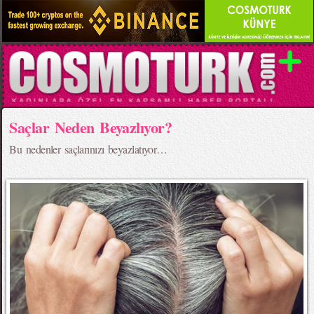
Burçların Vurucu Kelimeleri!
Burcunu ifade eden vurucu kelimeyi biliyor musun?