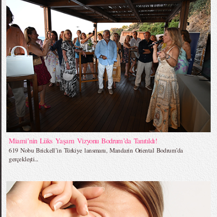
Miami’nin Lüks Yaşam Vizyonu Bodrum’da Tanıtıldı!
619 Nobu Brickell’in Türkiye lansmanı, Mandarin Oriental Bodrum’da
gerçekleşti...