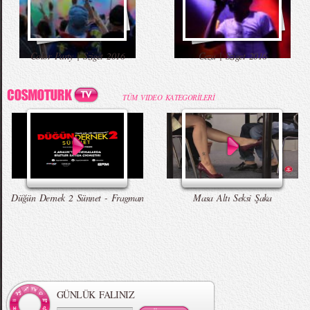
Color Party | Sziget 2016
Ceza | Sziget 2016
TÜM VIDEO KATEGORİLERİ
Düğün Dernek 2 Sünnet - Fragman
Masa Altı Seksi Şaka
GÜNLÜK FALINIZ