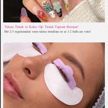
Takma Tırnak ve Kalıcı Oje Tırnak Yapısını Bozuyor!
Her 2-3 uygulamadan sonra takma tırnaklara en az 1-2 hafta ara verin!