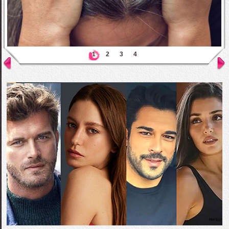
1
2
3
4