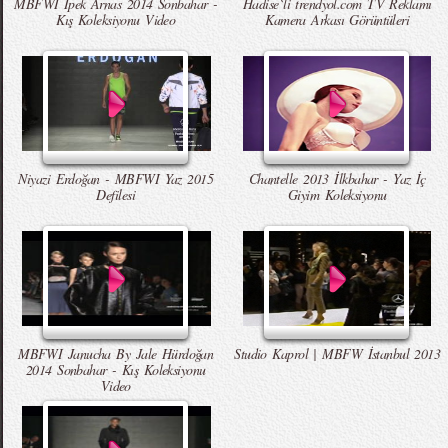
MBFWI İpek Arnas 2014 Sonbahar -
Hadise`li trendyol.com TV Reklamı
Kış Koleksiyonu Video
Kamera Arkası Görüntüleri
Niyazi Erdoğan - MBFWI Yaz 2015
Chantelle 2013 İlkbahar - Yaz İç
Defilesi
Giyim Koleksiyonu
MBFWI Janucha By Jale Hürdoğan
Studio Kaprol | MBFW İstanbul 2013
2014 Sonbahar - Kış Koleksiyonu
Video