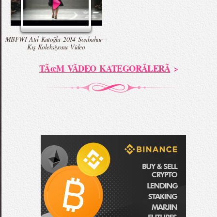
MBFWI Atıl Kutoğlu 2014 Sonbahar -
Kış Koleksiyonu Video
TÃœM VÃDEO KATEGORÃLERÃ
>