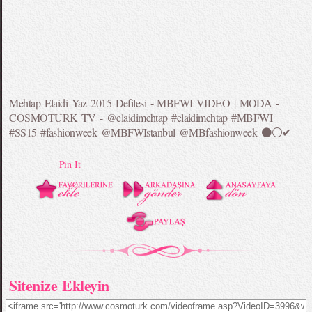
Mehtap Elaidi Yaz 2015 Defilesi - MBFWI VIDEO | MODA -
COSMOTURK TV - @elaidimehtap #elaidimehtap #MBFWI
#SS15 #fashionweek @MBFWIstanbul @MBfashionweek ⚫️⚪️✔
Pin It
Sitenize Ekleyin