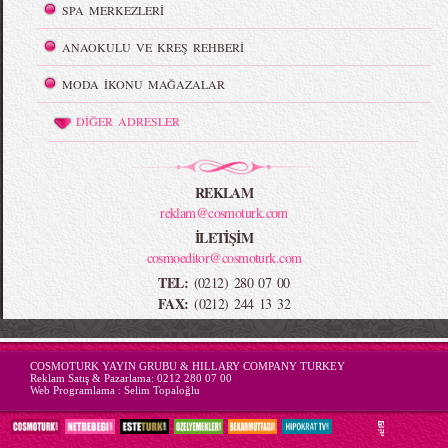
SPA MERKEZLERİ
ANAOKULU VE KREŞ REHBERİ
MODA İKONU MAĞAZALAR
DİĞER ADRESLER
REKLAM
reklam@cosmoturk.com
İLETİŞİM
cosmoeditor@cosmoturk.com
TEL:
(0212) 280 07 00
FAX:
(0212) 244 13 32
-->
COSMOTURK YAYIN GRUBU & HILLARY COMPANY TURKEY
Reklam Satış & Pazarlama:
0212 280 07 00
Web Programlama :
Selim Topaloğlu