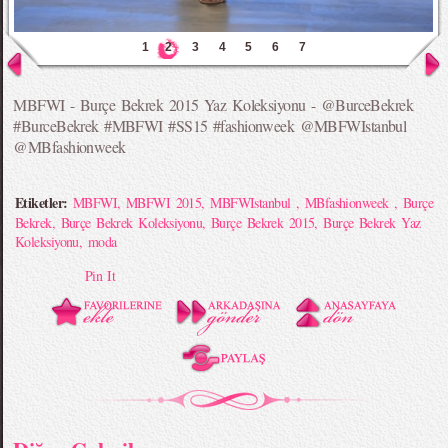
1
2
3
4
5
6
7
MBFWI - Burçe Bekrek 2015 Yaz Koleksiyonu - @BurceBekrek
#BurceBekrek #MBFWI #SS15 #fashionweek @MBFWIstanbul
@MBfashionweek
Etiketler:
MBFWI
,
MBFWI 2015
,
MBFWIstanbul
,
MBfashionweek
,
Burçe
Bekrek
,
Burçe Bekrek Koleksiyonu
,
Burçe Bekrek 2015
,
Burçe Bekrek Yaz
Koleksiyonu
,
moda
Pin It