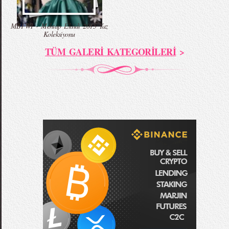
MBFWI - Mehtap Elaidi 2015 Yaz
Koleksiyonu
TÜM GALERİ KATEGORİLERİ
>