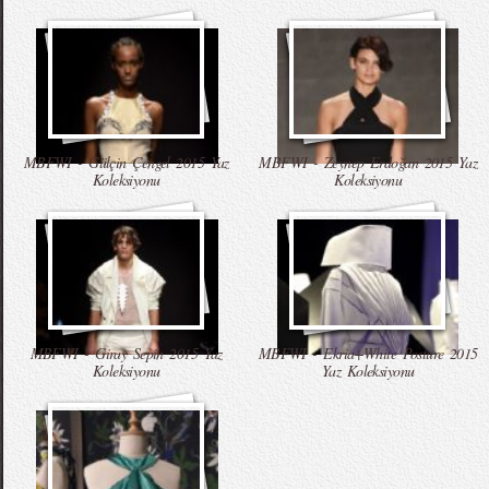
MBFWI - Gülçin Çengel 2015 Yaz
MBFWI - Zeynep Erdoğan 2015 Yaz
Koleksiyonu
Koleksiyonu
MBFWI - Giray Sepin 2015 Yaz
MBFWI - Ekria+White Posture 2015
Koleksiyonu
Yaz Koleksiyonu