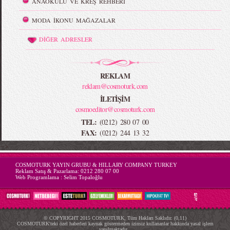
ANAOKULU VE KREŞ REHBERİ
MODA İKONU MAĞAZALAR
DİĞER ADRESLER
REKLAM
reklam@cosmoturk.com
İLETİŞİM
cosmoeditor@cosmoturk.com
TEL:
(0212) 280 07 00
FAX:
(0212) 244 13 32
-->
COSMOTURK YAYIN GRUBU & HILLARY COMPANY TURKEY
Reklam Satış & Pazarlama:
0212 280 07 00
Web Programlama :
Selim Topaloğlu
© COPYRIGHT 2015 COSMOTURK, Tüm Hakları Saklıdır. (0,11)
COSMOTURK'teki özel haberleri kaynak göstermeden izinsiz kullananlar hakkında yasal işlem
yapılmaktadır...