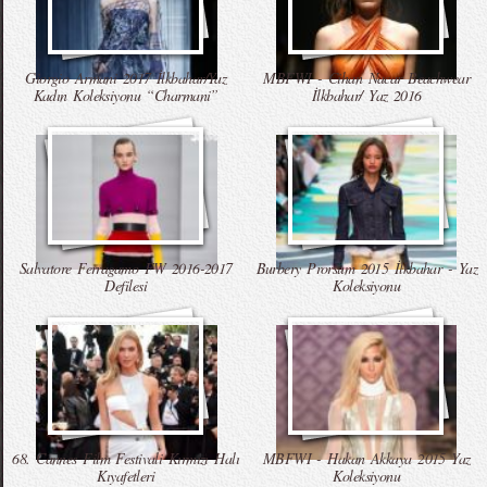
Giorgio Armani 2017 İlkbahar/Yaz
MBFWI - Cihan Nacar Beachwear
Kadın Koleksiyonu “Charmani”
İlkbahar/ Yaz 2016
Salvatore Ferragamo FW 2016-2017
Burbery Prorsum 2015 İlkbahar - Yaz
Defilesi
Koleksiyonu
68. Cannes Film Festivali Kırmızı Halı
MBFWI - Hakan Akkaya 2015 Yaz
Kıyafetleri
Koleksiyonu