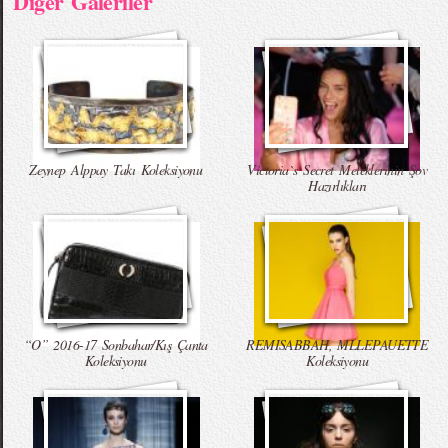
Diğer Galeriler
Zeynep Alppay Takı Koleksiyonu
Victoria`s Secret Meleklerinin Şov
Hazırlıkları
“O” 2016-17 Sonbahar/Kış Çanta
REMISABBAH, MLLEPAUETTE
Koleksiyonu
Koleksiyonu