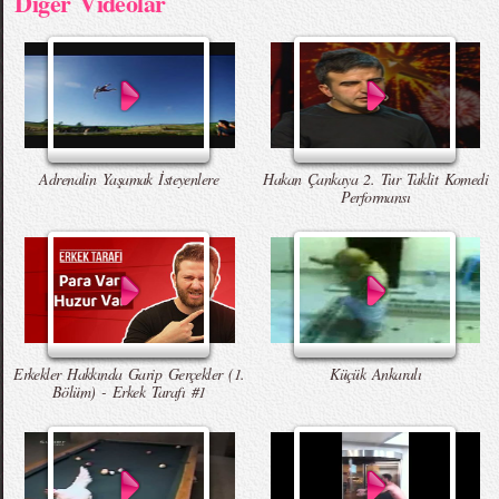
Diger Videolar
Adrenalin Yaşamak İsteyenlere
Hakan Çankaya 2. Tur Taklit Komedi
Performansı
Erkekler Hakkında Garip Gerçekler (1.
Küçük Ankaralı
Bölüm) - Erkek Tarafı #1