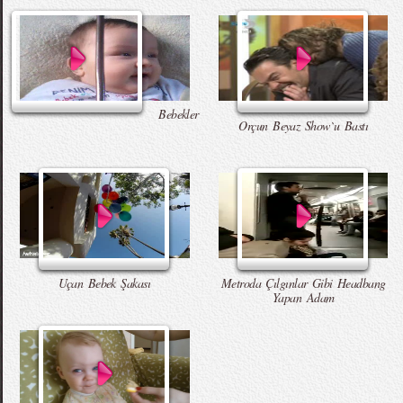
Bebekler
Orçun Beyaz Show`u Bastı
Uçan Bebek Şakası
Metroda Çılgınlar Gibi Headbang
Yapan Adam