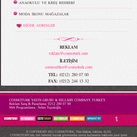
ANAOKULU VE KREŞ REHBERİ
MODA İKONU MAĞAZALAR
DİĞER ADRESLER
REKLAM
reklam@cosmoturk.com
İLETİŞİM
cosmoeditor@cosmoturk.com
TEL:
(0212) 280 07 00
FAX:
(0212) 244 13 32
-->
COSMOTURK YAYIN GRUBU & HILLARY COMPANY TURKEY
Reklam Satış & Pazarlama:
0212 280 07 00
Web Programlama :
Selim Topaloğlu
© COPYRIGHT 2015 COSMOTURK, Tüm Hakları Saklıdır. (0,05)
COSMOTURK'teki özel haberleri kaynak göstermeden izinsiz kullananlar hakkında yasal işlem