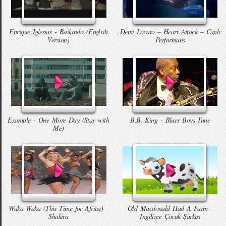
Enrique Iglesias - Bailando (English
Demi Lovato – Heart Attack – Canlı
Version)
Performans
Example - One More Day (Stay with
B.B. King - Blues Boys Tune
Me)
Waka Waka (This Time for Africa) -
Old Macdonald Had A Farm -
Shakira
İngilizce Çocuk Şarkısı