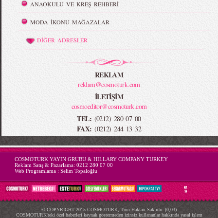
ANAOKULU VE KREŞ REHBERİ
MODA İKONU MAĞAZALAR
DİĞER ADRESLER
REKLAM
reklam@cosmoturk.com
İLETİŞİM
cosmoeditor@cosmoturk.com
TEL:
(0212) 280 07 00
FAX:
(0212) 244 13 32
-->
COSMOTURK YAYIN GRUBU & HILLARY COMPANY TURKEY
Reklam Satış & Pazarlama:
0212 280 07 00
Web Programlama :
Selim Topaloğlu
© COPYRIGHT 2015 COSMOTURK, Tüm Hakları Saklıdır. (0,03)
COSMOTURK'teki özel haberleri kaynak göstermeden izinsiz kullananlar hakkında yasal işlem