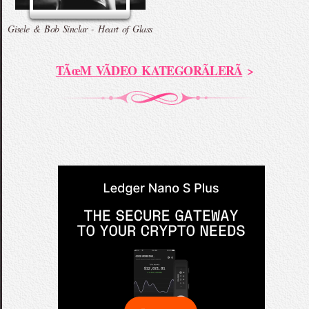
Gisele & Bob Sinclar - Heart of Glass
TÃœM VÃDEO KATEGORÃLERÃ
>