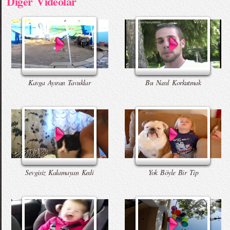
Diger Videolar
Kavga Ayıran Tavuklar
Bu Nasıl Korkutmak
Sevgisiz Kalamayan Kedi
Yok Böyle Bir Tip