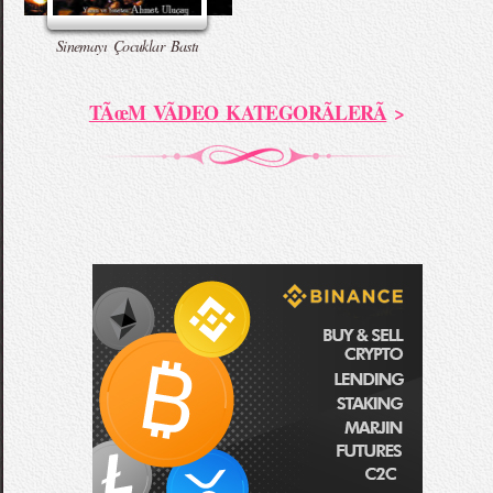
Sinemayı Çocuklar Bastı
TÃœM VÃDEO KATEGORÃLERÃ
>