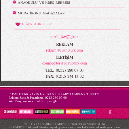
ANAOKULU VE KREŞ REHBERİ
MODA İKONU MAĞAZALAR
DİĞER ADRESLER
REKLAM
reklam@cosmoturk.com
İLETİŞİM
cosmoeditor@cosmoturk.com
TEL:
(0212) 280 07 00
FAX:
(0212) 244 13 32
-->
COSMOTURK YAYIN GRUBU & HILLARY COMPANY TURKEY
Reklam Satış & Pazarlama:
0212 280 07 00
Web Programlama :
Selim Topaloğlu
© COPYRIGHT 2015 COSMOTURK, Tüm Hakları Saklıdır. (0,06)
COSMOTURK'teki özel haberleri kaynak göstermeden izinsiz kullananlar hakkında yasal işlem