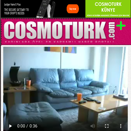
Kategori:
EĞLENCELİ VİDEOLAR
Tembel Kediler