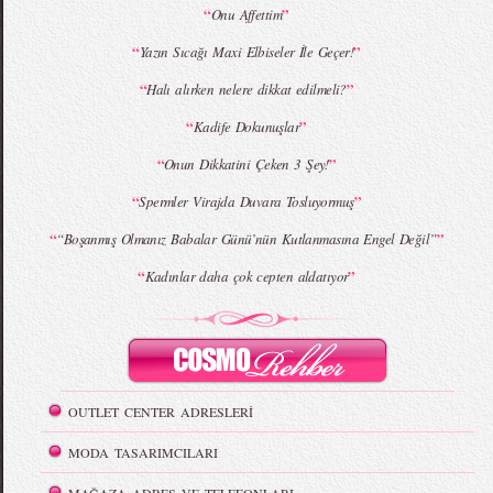
“
”
Onu Affettim
“
”
Yazın Sıcağı Maxi Elbiseler İle Geçer!
“
”
Halı alırken nelere dikkat edilmeli?
“
”
Kadife Dokunuşlar
“
”
Onun Dikkatini Çeken 3 Şey!
“
”
Spermler Virajda Duvara Tosluyormuş
“
”
“Boşanmış Olmanız Babalar Günü’nün Kutlanmasına Engel Değil”
“
”
Kadınlar daha çok cepten aldatıyor
OUTLET CENTER ADRESLERİ
MODA TASARIMCILARI