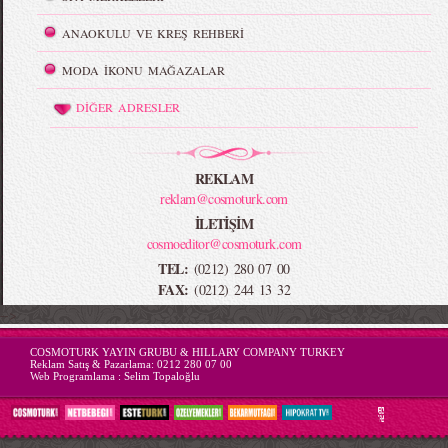
ANAOKULU VE KREŞ REHBERİ
MODA İKONU MAĞAZALAR
DİĞER ADRESLER
REKLAM
reklam@cosmoturk.com
İLETİŞİM
cosmoeditor@cosmoturk.com
TEL:
(0212) 280 07 00
FAX:
(0212) 244 13 32
-->
COSMOTURK YAYIN GRUBU & HILLARY COMPANY TURKEY
Reklam Satış & Pazarlama:
0212 280 07 00
Web Programlama :
Selim Topaloğlu