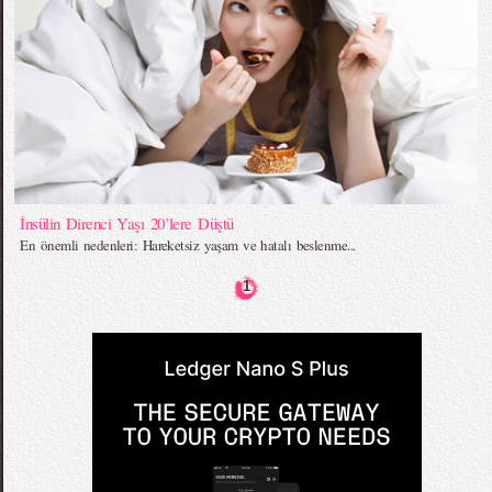
İnsülin Direnci Yaşı 20’lere Düştü
En önemli nedenleri: Hareketsiz yaşam ve hatalı beslenme...
1