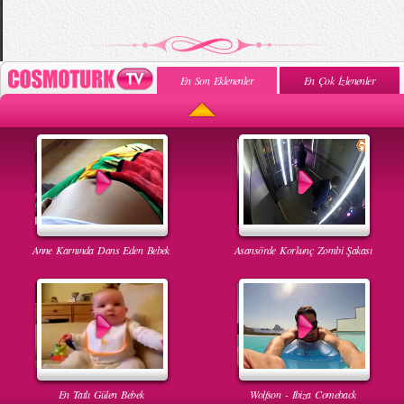
En Son Eklenenler
En Çok İzlenenler
Anne Karnında Dans Eden Bebek
Asansörde Korkunç Zombi Şakası
En Tatlı Gülen Bebek
Wolfson - Ibiza Comeback