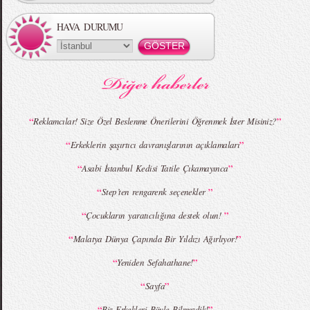
HAVA DURUMU
MBFWI - Gülçin Çengel 2015 Yaz
MBFWI - Zeynep Erdoğan 2015 Yaz
Koleksiyonu
Koleksiyonu
“
”
Reklamcılar! Size Özel Beslenme Önerilerini Öğrenmek İster Misiniz?
“
”
Erkeklerin şaşırtıcı davranışlarının açıklamaları
MBFWI - Giray Sepin 2015 Yaz Koleksiyonu
MBFWI - Burçe Bekrek 2015 Yaz Koleksiyonu
“
”
Asabi İstanbul Kedisi Tatile Çıkamayınca
“
”
Step’ten rengarenk seçenekler
“
”
Çocukların yaratıcılığına destek olun!
“
”
Malatya Dünya Çapında Bir Yıldızı Ağırlıyor!
“
”
Yeniden Sefahathane!
“
”
Sayfa
“
”
Biz Erkekleri Böyle Bilmezdik!