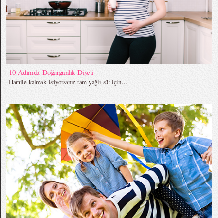
10 Adımda Doğurganlık Diyeti
Hamile kalmak istiyorsanız tam yağlı süt için…