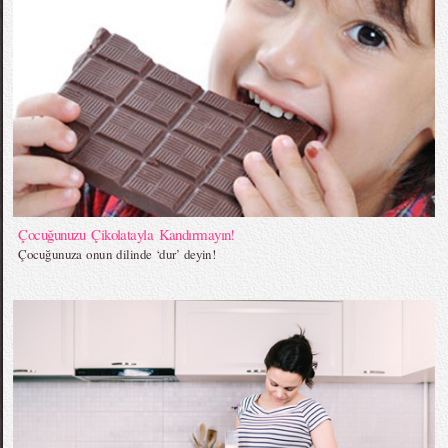
Çocuğunuzu Çikolatayla Kandırmayın!
Çocuğunuza onun dilinde ‘dur’ deyin!