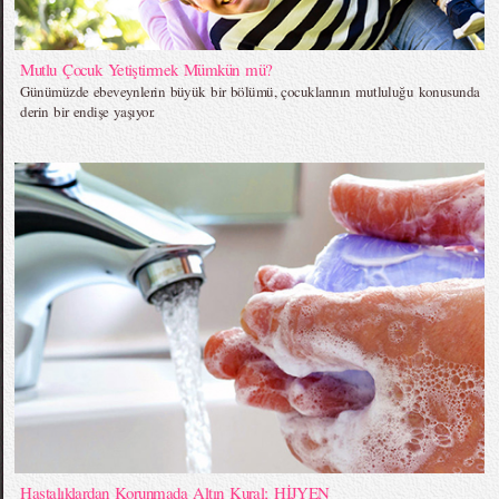
Mutlu Çocuk Yetiştirmek Mümkün mü?
Günümüzde ebeveynlerin büyük bir bölümü, çocuklarının mutluluğu konusunda
derin bir endişe yaşıyor.
Hastalıklardan Korunmada Altın Kural; HİJYEN