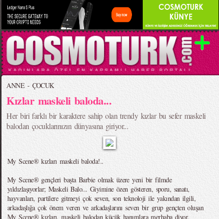
ANNE - ÇOCUK
Kızlar maskeli baloda...
Her biri farklı bir karaktere sahip olan trendy kızlar bu sefer maskeli
balodan çocuklarınızın dünyasına giriyor...
My Scene® kızları maskeli baloda!..
My Scene® gençleri başta Barbie olmak üzere yeni bir filmde
yıldızlaşıyorlar; Maskeli Balo... Giyimine özen gösteren, sporu, sanatı,
hayvanları, partilere gitmeyi çok seven, son teknoloji ile yakından ilgili,
arkadaşlığa çok önem veren ve arkadaşlarını seven bir grup gençten oluşan
My Scene® kızları, maskeli balodan küçük hanımlara merhaba diyor.