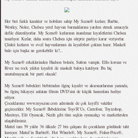
Her biri farklı karakter ve hobilere sahip My Scene® kızları; Barbie,
Westley, Nolee, Chelsea yerel hayvan barınaklarına yardım etmek amacıyla
defile düzenliyorlar. My Scene® kızlarının inanılmaz kıyafetlerini Chelsea
tasarlıyor. Kızlar, daha sonra Chelsea için sürpriz partiye karar veriyorlar.
Çünkü kızların ve evcil hayvanlarının da kıyafetleri çoktan hazır. Maskeli
balo için başka ne gerekebilir ki?...
My Scene® erkeklerinden Hudson boksör, Sutton vampir, Ellis korsan ve
River ise rock yıldızı kıyafeti ile maskeli baloya katılıyor. Bu hiç
unutulmayacak bir parti olacak!
My Scene® bebekleri birbirinden ilginç kıyafet ve aksesuarlarının yanında,
bu ilginç hikayeyi anlatan filmin DVD’sini de küçük hanımlara hediye
ediyor.
Çocuklarınız www.myscene.com adresinde de çok keyifli vakitler
geçirecekler. My Scene® Bebeklerine Toys’R’Us, Carrefour, Toyzzshop,
Maxitoys, Elit Oyuncak, Nezih gibi tüm seçkin oyuncakçı ve marketlerden
ulaşabilirsiniz.
Mattel tam 59 yıldır 36 ülkede 27 bin çalışanı ile çocukların gönlünde taht
kuruyor. Mattel’in Barbie®, Hot Wheels®, My Scene®, Fisher-Price®,