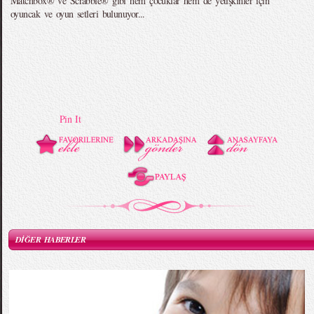
Matchbox® ve Scrabble® gibi hem çocuklar hem de yetişkinler için
oyuncak ve oyun setleri bulunuyor...
Pin It
DİĞER HABERLER