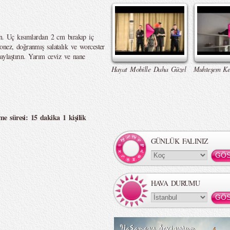
in. Uç kısımlardan 2 cm bırakıp iç
onez, doğranmış salatalık ve worcester
 paylaştırın. Yarım ceviz ve nane
Hayat Mobille Daha Güzel
Muhteşem Ke
me süresi: 15 dakika 1 kişilik
GÜNLÜK FALINIZ
HAVA DURUMU