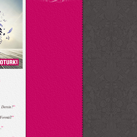
”
 Dersin?
”
Formül!
”
.