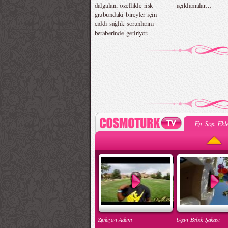
dalgaları, özellikle risk
açıklamalar…
grubundaki bireyler için
ciddi sağlık sorunlarını
beraberinde getiriyor.
En Son Ekle
Zıplayan Adam
Uçan Bebek Şakası