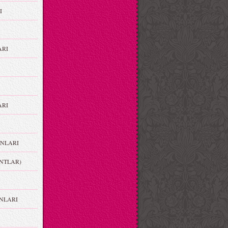
I
ARI
RI
NLARI
NTLAR)
NLARI