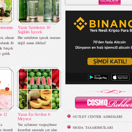
ırmanın
Yazın Serinleten 10
Sağlıklı İçecek
en, alınan
Her serinleten içecek masum
ularak fit
değil aman dikkat!
k birçok
e geldi.
ın 12
Yazın En Sevilen 6
OUTLET CENTER ADRESLERİ
Meyvesi
ta
Yaz aylarının vazgeçilmez
MODA TASARIMCILARI
ra önemli
lezzetleri arasında yer alan