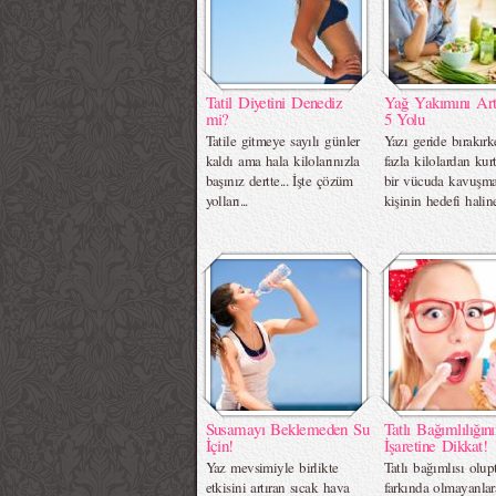
Tatil Diyetini Denediz
Yağ Yakımını Art
mi?
5 Yolu
Tatile gitmeye sayılı günler
Yazı geride bırakırk
kaldı ama hala kilolarınızla
fazla kilolardan kurt
başınız dertte... İşte çözüm
bir vücuda kavuşma
yolları...
kişinin hedefi halin
Susamayı Beklemeden Su
Tatlı Bağımlılığın
İçin!
İşaretine Dikkat!
Yaz mevsimiyle birlikte
Tatlı bağımlısı olup
etkisini artıran sıcak hava
farkında olmayanla