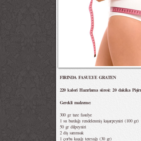
FIRINDA FASULYE GRATEN
220 kalori Hazırlama süresi: 20 dakika Pişir
Gerekli malzeme:
300 gr taze fasulye
1 su bardağı rendelenmiş kaşarpeyniri (100 gr)
50 gr dilpeyniri
2 diş sarımsak
1 çorba kaşığı tereyağı (30 gr)