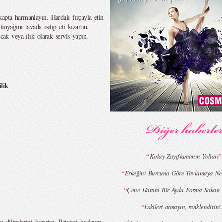
apta harmanlayın. Hardalı fırçayla etin
nyağını tavada ısıtıp eti kızartın.
ıcak veya ılık olarak servis yapın.
lik
“
”
Kolay Zayıflamanın Yolları
“
Erkeğini Burcuna Göre Tavlamaya Ne
“
Çene Hattını Bir Ayda Forma Sokan 
“
Eskileri atmayın, renklendirin!..
 dilimlerini kızartın. Patatesi haşlayıp