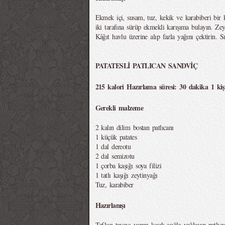
Ekmek içi, susam, tuz, kekik ve karabiberi bir k
iki tarafına sürüp ekmekli karışıma bulayın. Zeyti
Kâğıt havlu üzerine alıp fazla yağını çektirin. S
PATATESLİ PATLICAN SANDVİÇ
215 kalori Hazırlama süresi: 30 dakika 1 kişi
Gerekli malzeme
2 kalın dilim bostan patlıcanı
1 küçük patates
1 dal dereotu
2 dal semizotu
1 çorba kaşığı soya filizi
1 tatlı kaşığı zeytinyağı
Tuz, karabiber
Hazırlanışı
Teflon tavayı yarım kaşık yağla yağlayıp patlıcan