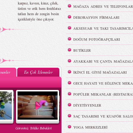
karpuz, kavun, kiraz, çilek,
MAĞAZA ADRES VE TELEFONLAR
üzüm ve erik hem ferahlatıcı
tatları hem de zengin besin
DEKORASYON FİRMALARI
içerikleriyle öne çıkıyor.
AKSESUAR VE TAKI TASARIMCIL
DOĞUM FOTOĞRAFÇILARI
BUTİKLER
AYAKKABI VE ÇANTA MAĞAZALA
nenler
En Çok İzlenenler
İKİNCİ EL GİYSİ MAĞAZALARI
GECE HAYATI VE EĞLENCE MEKA
POPÜLER MEKANLAR (RESTAURA
DİYETİSYENLER
SAÇ TASARIMI VE KUAFÖR SALO
YOGA MERKEZLERİ
Görevimiz Tehlike Bebekleri