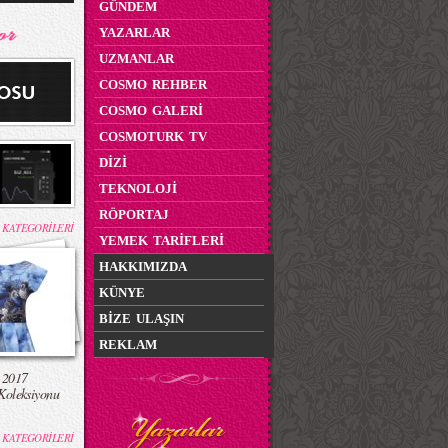
GÜNDEM
YAZARLAR
UZMANLAR
COSMO REHBER
COSMO GALERİ
COSMOTURK TV
DİZİ
TEKNOLOJİ
RÖPORTAJ
 KATEGORİLERİ
YEMEK TARİFLERİ
HAKKIMIZDA
KÜNYE
BİZE ULAŞIN
REKLAM
 2017
Koleksiyonu
 KATEGORİLERİ