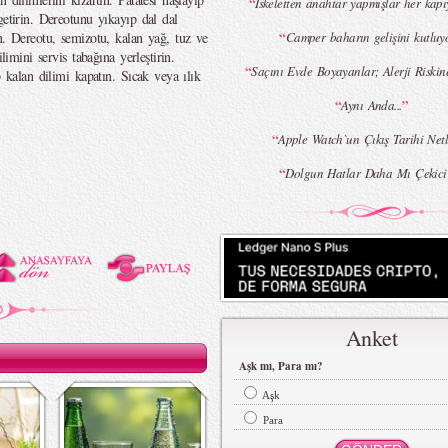
“
İskeletten anahtar yapmışlar her kapı
getirin. Dereotunu yıkayıp dal dal
“
n. Dereotu, semizotu, kalan yağ, tuz ve
Camper baharın gelişini kutluyo
limini servis tabağına yerleştirin.
“
Saçını Evde Boyayanlar; Alerji Riskin
p kalan dilimi kapatın. Sıcak veya ılık
“
”
Aynı Anda...
“
Apple Watch`un Çıkış Tarihi Netl
“
Dolgun Hatlar Daha Mı Çekic
Anket
Aşk mı, Para mı?
Aşk
Para