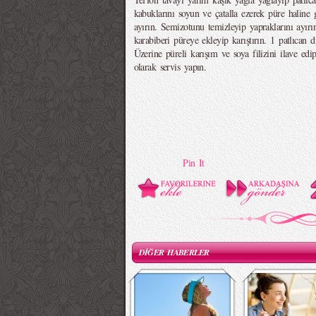
kabuklarını soyun ve çatalla ezerek püre haline 
ayırın. Semizotunu temizleyip yapraklarını ayırı
karabiberi püreye ekleyip karıştırın. 1 patlıcan di
Üzerine püreli karışım ve soya filizini ilave edi
olarak servis yapın.
Pin It
DİĞER HABERLER