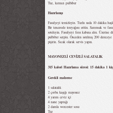
Tuz, kırmızı pulbiber
Hazırlanışı
Fasulyeyi temizleyin. Tuzlu suda 10 dakika haşl
Bir tencerede tereyağını eritin. Sarımsak ve fasu
soteleyin. Fasulyeyi fırın kabına alın. Üzerine di
pulbiber serpin. Önceden ısıtılmış 200 dereceye 
pişirin. Sıcak olarak servis yapın.
MAYONEZLİ CEVİZLİ SALATALIK
315 kalori Hazırlama süresi: 15 dakika 1 kişi
Gerekli malzeme
1 salatalık
2 çorba kaşığı mayonez
4 yarım ceviz içi
4 nane yaprağı
2 damla worcester sosu
Tuz