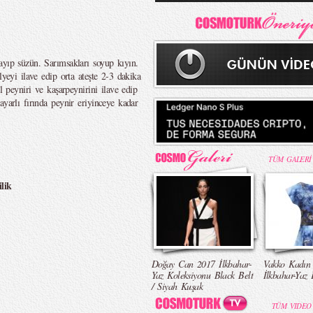
ayıp süzün. Sarımsakları soyup kıyın.
lyeyi ilave edip orta ateşte 2-3 dakika
l peyniri ve kaşarpeynirini ilave edip
ayarlı fırında peynir eriyinceye kadar
TÜM GALERİ
lik
Doğay Can 2017 İlkbahar-
Vakko Kadın
Yaz Koleksiyonu Black Belt
İlkbahar-Yaz 
/ Siyah Kuşak
TÜM VIDEO