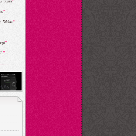
”
yı açmış
”
r.
”
e Dikkat!
”
eşti
”
i?