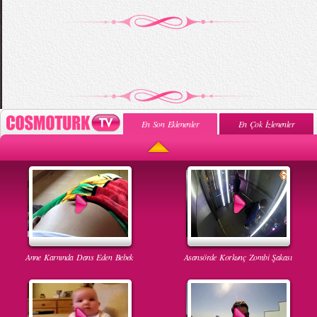
En Son Eklenenler
En Çok İzlenenler
Anne Karnında Dans Eden Bebek
Asansörde Korkunç Zombi Şakası