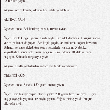
ile birlikte yiyin.
Akşam: Az miktarda, istenen her salata yenilebilir.
ALTINCI GÜN
Öğleden önce: Bal katılmış naneli, tuzsuz ayran.
Öğle: Tavuk Göğsü yapın. Tarifi şöyle: Bir adet domates, 1 küçük kabak,
yarım patlıcanı doğrayın. Bir kaşık yağda, az miktarda soğanı kavurun.
Baharat ve nane ekledikten sonra sebzelerle karıştırın. 5 dakika
kaynattıktan sonra sote tavuk göğsünü ilave ederek 10 dakika daha
haşlayın. Salatalık turşusuyla yiyin.
Akşam: Çeşitli çorbalardan sadece bir tabak içebilirsiniz.
YEDİNCİ GÜN
Öğleden önce: Sadece 150 gram ananas yiyin.
Öğle: Taze fasulye yapın. Tarifi şöyle: 200 gram taze fasulyeyi, 1 çay
kaşığı ayçiçek yağında, az suyla pişirin. Yağsız pirinç ya da bulgur
pilavıyla yiyin.