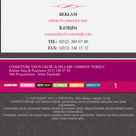
REKLAM
reklam@cosmoturk.com
İLETİŞİM
cosmoeditor@cosmoturk.com
TEL:
(0212) 280 07 00
FAX:
(0212) 244 13 32
-->
COSMOTURK YAYIN GRUBU & HILLARY COMPANY TURKEY
Reklam Satış & Pazarlama:
0212 280 07 00
Web Programlama :
Selim Topaloğlu
© COPYRIGHT 2015 COSMOTURK, Tüm Hakları Saklıdır. (0,16)
COSMOTURK'teki özel haberleri kaynak göstermeden izinsiz kullananlar hakkında yasal işlem
yapılmaktadır...
Cosmoturk.com'da yayınlanan haberler kaynak gösterilerek içeriği değiştirilmemek şartıyla hertürlü medya
ortamında kullanılabilir.
Cosmoturk sitesinde yayınlanan yazılar yazarların kendi kişisel görüşleridir. Yazıların her türlü sorumluluğu
yazıyı yazan yazarına aittir.