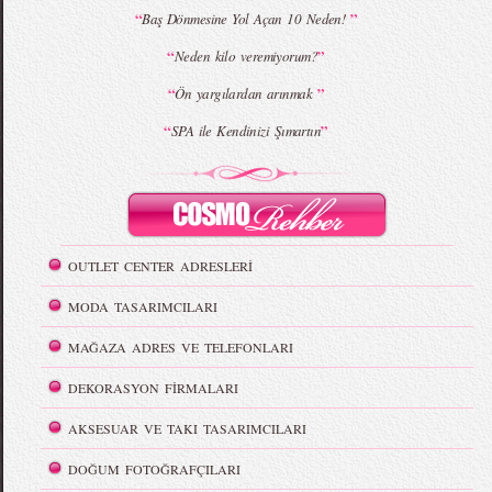
“
”
Baş Dönmesine Yol Açan 10 Neden!
“
”
Neden kilo veremiyorum?
“
”
Ön yargılardan arınmak
“
”
SPA ile Kendinizi Şımartın
OUTLET CENTER ADRESLERİ
MODA TASARIMCILARI
MAĞAZA ADRES VE TELEFONLARI
DEKORASYON FİRMALARI
AKSESUAR VE TAKI TASARIMCILARI
DOĞUM FOTOĞRAFÇILARI