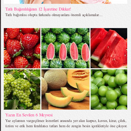
Tatlı Bağımlılığının 12 İşaretine Dikkat!
Tatlı bağımlısı olupta farkında olmayanlara önemli açıklamalar…
Yazın En Sevilen 6 Meyvesi
Yaz aylarının vazgeçilmez lezzetleri arasında yer alan karpuz, kavun, kiraz, çilek,
üzüm ve erik hem ferahlatıcı tatları hem de zengin besin içerikleriyle öne çıkıyor.