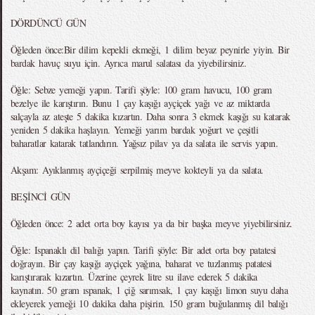
DÖRDÜNCÜ GÜN
Öğleden önce:Bir dilim kepekli ekmeği, 1 dilim beyaz peynirle yiyin. Bir
bardak havuç suyu için. Ayrıca marul salatası da yiyebilirsiniz.
Öğle: Sebze yemeği yapın. Tarifi şöyle: 100 gram havucu, 100 gram
bezelye ile karıştırın. Bunu 1 çay kaşığı ayçiçek yağı ve az miktarda
salçayla az ateşte 5 dakika kızartın. Daha sonra 3 ekmek kaşığı su katarak
yeniden 5 dakika haşlayın. Yemeği yarım bardak yoğurt ve çeşitli
baharatlar katarak tatlandırın. Yağsız pilav ya da salata ile servis yapın.
Akşam: Ayıklanmış ayçiçeği serpilmiş meyve kokteyli ya da salata.
BEŞİNCİ GÜN
Öğleden önce: 2 adet orta boy kayısı ya da bir başka meyve yiyebilirsiniz.
Öğle: Ispanaklı dil balığı yapın. Tarifi şöyle: Bir adet orta boy patatesi
doğrayın. Bir çay kaşığı ayçiçek yağına, baharat ve tuzlanmış patatesi
karıştırarak kızartın. Üzerine çeyrek litre su ilave ederek 5 dakika
kaynatın. 50 gram ıspanak, 1 çiğ sarımsak, 1 çay kaşığı limon suyu daha
ekleyerek yemeği 10 dakika daha pişirin. 150 gram buğulanmış dil balığı