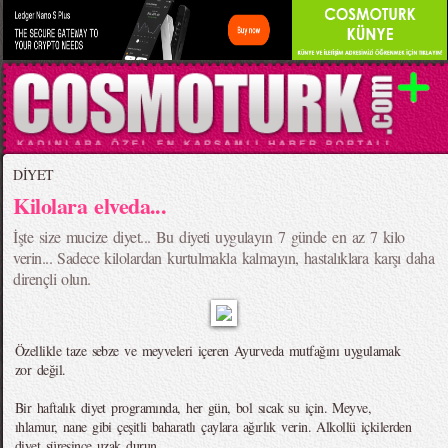
DİYET
Kilolara elveda...
İşte size mucize diyet... Bu diyeti uygulayın 7 günde en az 7 kilo
verin... Sadece kilolardan kurtulmakla kalmayın, hastalıklara karşı daha
dirençli olun.
Özellikle taze sebze ve meyveleri içeren Ayurveda mutfağını uygulamak
zor değil.
Bir haftalık diyet programında, her gün, bol sıcak su için. Meyve,
ıhlamur, nane gibi çeşitli baharatlı çaylara ağırlık verin. Alkollü içkilerden
diyet süresince uzak durun.