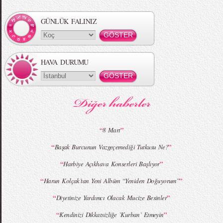
Örgü Saç Modelleri
MBFWI - Hakan Akkaya 2015 Yaz
Koleksiyonu
GÜNLÜK FALINIZ
HAVA DURUMU
MBFWI - Gülçin Çengel 2015 Yaz
MBFWI - Zeynep Erdoğan 2015 Yaz
Koleksiyonu
Koleksiyonu
“
”
8 Mart
“
”
Başak Burcunun Vazgeçemediği Tutkusu Ne?
MBFWI - Giray Sepin 2015 Yaz Koleksiyonu
MBFWI - Burçe Bekrek 2015 Yaz Koleksiyonu
“
”
Harbiye Açıkhava Konserleri Başlıyor
“
”
Harun Kolçak’tan Yeni Albüm “Yeniden Doğuyorum”
“
”
Diyetinize Yardımcı Olacak Mucize Besinler
“
”
Kendinizi Dikkatsizliğe `Kurban` Etmeyin