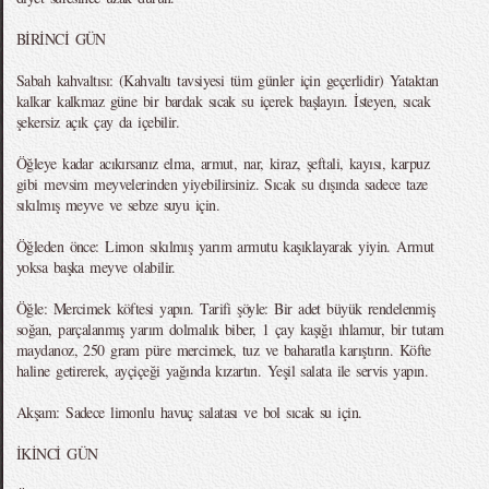
BİRİNCİ GÜN
Sabah kahvaltısı: (Kahvaltı tavsiyesi tüm günler için geçerlidir) Yataktan
kalkar kalkmaz güne bir bardak sıcak su içerek başlayın. İsteyen, sıcak
şekersiz açık çay da içebilir.
Öğleye kadar acıkırsanız elma, armut, nar, kiraz, şeftali, kayısı, karpuz
gibi mevsim meyvelerinden yiyebilirsiniz. Sıcak su dışında sadece taze
sıkılmış meyve ve sebze suyu için.
Öğleden önce: Limon sıkılmış yarım armutu kaşıklayarak yiyin. Armut
yoksa başka meyve olabilir.
Öğle: Mercimek köftesi yapın. Tarifi şöyle: Bir adet büyük rendelenmiş
soğan, parçalanmış yarım dolmalık biber, 1 çay kaşığı ıhlamur, bir tutam
maydanoz, 250 gram püre mercimek, tuz ve baharatla karıştırın. Köfte
haline getirerek, ayçiçeği yağında kızartın. Yeşil salata ile servis yapın.
Akşam: Sadece limonlu havuç salatası ve bol sıcak su için.
İKİNCİ GÜN