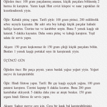
Öğleden önce: 100 gram parçalanmış ananası, küçük parçalara bölünmüş 2
hurma ile karıştırın. Yarım kaşık Hint cevizi küspesi ve nane yaprakları ile
lezzetlendirerek yiyin.
Öğle: Kabaklı pirinç yapın. Tarifi şöyle: 100 gram pirinci, 200 mililitrelik
sebze suyuyla kaynatın. Bir adet orta boy kabağı küçük parçalar halinde
hafifçe kızartın. Üzerine tuz ve karabiber serpin. Buna 5 yemek kaşığı süt
katarak 5 dakika kaynatın. Daha sonra pirinç ve kabağı karıştırın. Yeşil
salata ile servis yapın.
Akşam: 150 gram kuşkonmaz ile 150 gram çileği küçük parçalara bölün.
Bunları 1 yemek kaşığı portakal suyu ile karıştırarak yiyin.
ÜÇÜNCÜ GÜN
Öğleden önce: Bir parça peynir, yarım bardak yağsız yoğurt yiyin. Yoğurt
meyve ile karıştırılabilir.
Öğle: Hindi filetosu yapın. Tarifi: Bir çay kaşığı ayçiçek yağına, 100 gram
patatesi karıştırın. Üzerini kapatıp 8 dakika kızartın. Buna 200 gram
karnıbahar ekleyerek 5 dakika daha yine az ateşte bırakın. 150 gram
ızgara hindi filetosu ile servis yapın.
Akşam: Sadece meyve çayı için. Çaya bir kaşık bal karıştırabilirsiniz.