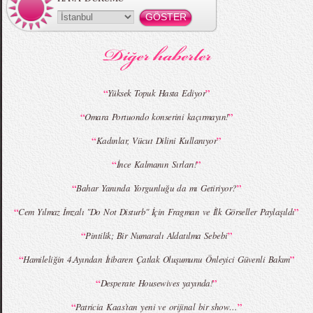
“
”
Yüksek Topuk Hasta Ediyor
“
”
Omara Portuondo konserini kaçırmayın!
“
”
Kadınlar, Vücut Dilini Kullanıyor
“
”
İnce Kalmanın Sırları!
“
”
Bahar Yanında Yorgunluğu da mı Getiriyor?
“
”
Cem Yılmaz İmzalı "Do Not Disturb" İçin Fragman ve İlk Görseller Paylaşıldı
“
”
Pintilik; Bir Numaralı Aldatılma Sebebi
“
”
Hamileliğin 4.Ayından İtibaren Çatlak Oluşumunu Önleyici Güvenli Bakım
“
”
Desperate Housewives yayında!
“
”
Patricia Kaas’tan yeni ve orijinal bir show…