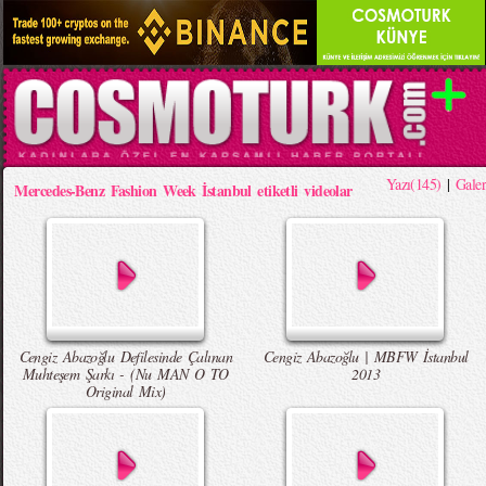
Yazı(145)
|
Galer
Mercedes-Benz Fashion Week İstanbul etiketli videolar
Cengiz Abazoğlu Defilesinde Çalınan
Cengiz Abazoğlu | MBFW İstanbul
Muhteşem Şarkı - (Nu MAN O TO
2013
Original Mix)