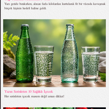
Yazı geride bırakırken, alınan fazla kilolardan kurtularak fit bir vücuda kavuşmak
birçok kişinin hedefi haline geldi.
Yazın Serinleten 10 Sağlıklı İçecek
Her serinleten içecek masum değil aman dikkat!