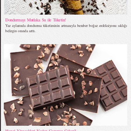
Dondurmayı Mutlaka Su ile Tüketin!
Yaz aylarında dondurma tüketiminin artmasıyla beraber boğaz enfeksiyonu sıklığı
belirgin oranda arttı.
Hangi Yiyecekleri Neden Canımız Çeker?