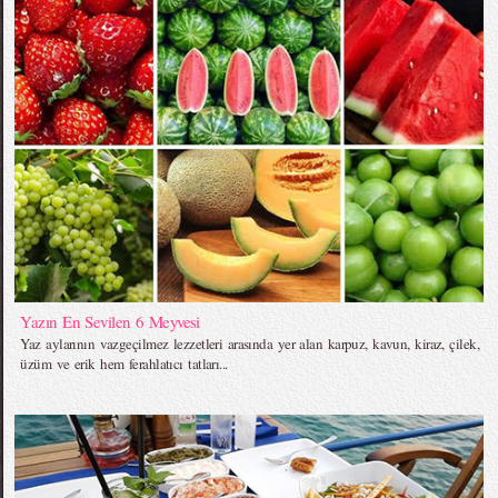
Yazın En Sevilen 6 Meyvesi
Yaz aylarının vazgeçilmez lezzetleri arasında yer alan karpuz, kavun, kiraz, çilek,
üzüm ve erik hem ferahlatıcı tatları...