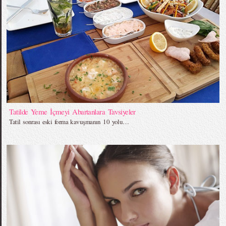
Tatilde Yeme İçmeyi Abartanlara Tavsiyeler
Tatil sonrası eski forma kavuşmanın 10 yolu…