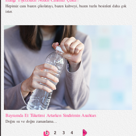
Hepimiz canı bazen çikolatayı, bazen kahveyi, bazen tuzlu besinleri daha çok
ister.
Bayramda Et Tüketimi Artarken Sindirimin Anahtarı
Doğru su ve doğru zamanlama…
1
2
3
4