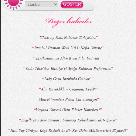
“
”
S’Nob by Sans Noblesse Türkiye’de...
“
”
İstanbul Fashion Week 2011: Nejla Güvenç
“
”
22.Uluslararası Altın Koza Film Festivali
“
”
Yıldız Tilbe`den Harbiye’yi Ayağa Kaldıran Performans
“
”
Lady Gaga İstanbula Geliyor!
“
”
Alın Kırışıklıkları Çözümsüz Değil!
“
”
Marcel Wanders Puma için tasarlıyor
“
”
Vizyona Girecek Olan Filmler Hangileri?
“
”
Engelli Bireylere Yardımcı Olmanızı Kolaylaştıracak 6 İpucu
“
”
Fazıl Say Yürüyen Köşk Resitali ile Bir Kez Daha Müzikseverleri Büyüledi