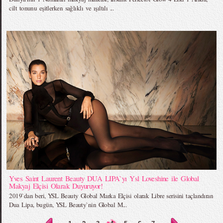
cilt tonunu eşitlerken sağlıklı ve ışıltılı ...
Yves Saint Laurent Beauty DUA LIPA`yı Ysl Loveshine ile Global
Makyaj Elçisi Olarak Duyuruyor!
2019`dan beri, YSL Beauty Global Marka Elçisi olarak Libre serisini taçlandıran
Dua Lipa, bugün, YSL Beauty`nin Global M...