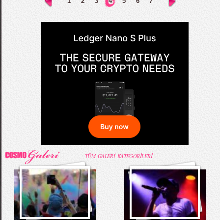
1
2
3
4
5
6
7
TÜM GALERİ KATEGORİLERİ