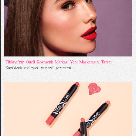
Türkiye’nin Öncü Kozmetik Markası Yeni Maskarasını Tanıttı
Kirpiklerde etkileyici “yelpaze” görünümü…