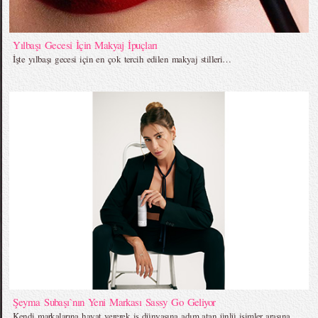
Yılbaşı Gecesi İçin Makyaj İpuçları
İşte yılbaşı gecesi için en çok tercih edilen makyaj stilleri…
Şeyma Subaşı`nın Yeni Markası Sassy Go Geliyor
Kendi markalarına hayat vererek iş dünyasına adım atan ünlü isimler arasına