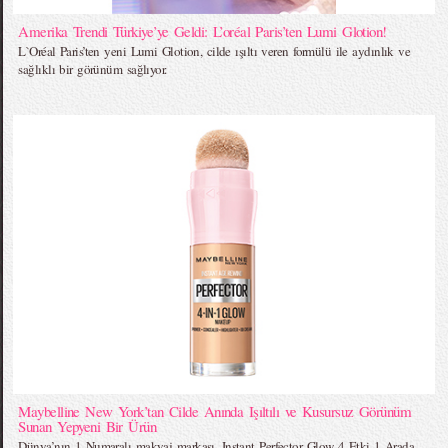
Amerika Trendi Türkiye’ye Geldi: L’oréal Paris’ten Lumi Glotion!
L`Oréal Paris’ten yeni Lumi Glotion, cilde ışıltı veren formülü ile aydınlık ve
sağlıklı bir görünüm sağlıyor.
Maybelline New York’tan Cilde Anında Işıltılı ve Kusursuz Görünüm
Sunan Yepyeni Bir Ürün
Dünya’nın 1 Numaralı makyaj markası, Instant Perfector Glow 4 Etki 1 Arada,