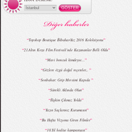
“
”
Topshop Boutique İlkbahar-Yaz 2016 Koleksiyonu
“
”
21.Altın Koza Film Festivali’nde Kazananlar Belli Oldu
“
”
Mavi boncuk kimdeyse…
“
”
Gözlere özgü doğal reçeteler...
“
”
Sonbahar: Grip Mevsimi Kapıda
“
”
Sürekli Aklında Olun
“
”
İlişkim Çıkmaz Yolda
“
”
Yazın Saçlarınız Kurumasın
“
”
Bu Hafta Vizyona Giren Filmler
“
”
10.Yıl hediye kampanyası