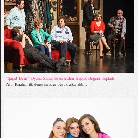
“Şaşırt Beni” Oyunu Sanat Severlerden Büyük Beğeni Topladı
Pelin Karahan ilk deneyiminden büyük alkış aldı…