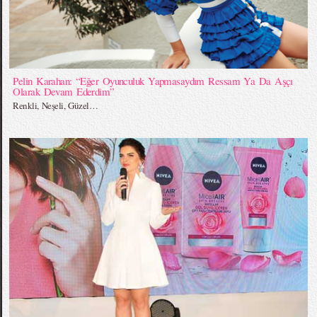
Pelin Karahan: “Eğer Oyunculuk Yapmasaydım Ressam Ya Da Aşçı
Olarak Devam Ederdim”
Renkli, Neşeli, Güzel…