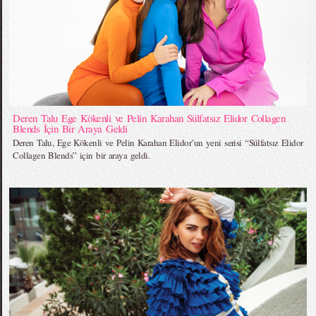
Deren Talu Ege Kökenli ve Pelin Karahan Sülfatsız Elidor Collagen
Blends İçin Bir Araya Geldi
Deren Talu, Ege Kökenli ve Pelin Karahan Elidor’un yeni serisi “Sülfatsız Elidor
Collagen Blends” için bir araya geldi.