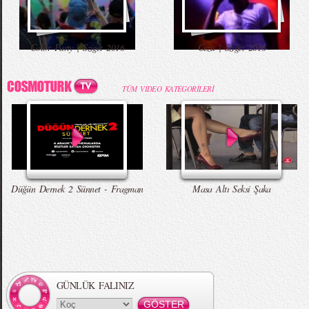
Color Party | Sziget 2016
Ceza | Sziget 2016
TÜM VIDEO KATEGORİLERİ
Düğün Dernek 2 Sünnet - Fragman
Masa Altı Seksi Şaka
GÜNLÜK FALINIZ