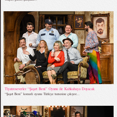
Tiyatroseverler “Şaşırt Beni” Oyunu ile Kahkahaya Doyacak
“Şaşırt Beni” komedi oyunu Türkiye turnesine çıkıyor…