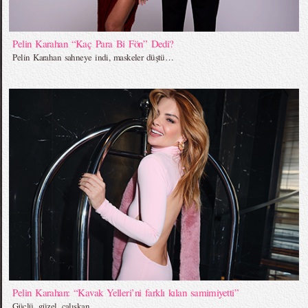
Pelin Karahan “Kaç Para Bi Fön” Dedi?
Pelin Karahan sahneye indi, maskeler düştü…
Pelin Karahan: “Kavak Yelleri’ni farklı kılan samimiyetti”
Güçlü, güzel, çalışkan…