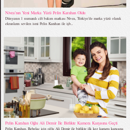
Nivea’nın Yeni Marka Yüzü Pelin Karahan Oldu
Dünyanın 1 numaralı cilt bakım markası Nivea, Türkiye’de marka yüzü olarak
ekranların sevilen ismi Pelin Karahan ile işb...
Pelin Karahan Oğlu Ali Demir İle Birlikte Kamera Karşısına Geçti
Pelin Karahan, Bebelac için oğlu Ali Demir ile birlikte ilk kez kamera karşısına