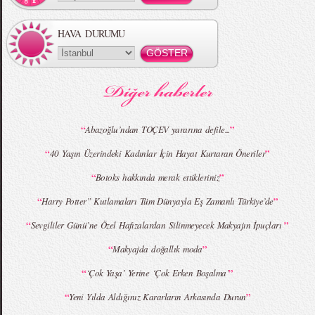
HAVA DURUMU
“
”
Abazoğlu’ndan TOÇEV yararına defile...
“
”
40 Yaşın Üzerindeki Kadınlar İçin Hayat Kurtaran Öneriler
“
”
Botoks hakkında merak ettikleriniz
“
”
Harry Potter” Kutlamaları Tüm Dünyayla Eş Zamanlı Türkiye’de
“
”
Sevgililer Günü’ne Özel Hafızalardan Silinmeyecek Makyajın İpuçları
“
”
Makyajda doğallık moda
“
”
‘Çok Yaşa’ Yerine ‘Çok Erken Boşalma’
“
”
Yeni Yılda Aldığınız Kararların Arkasında Durun