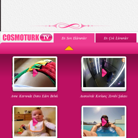
En Son Eklenenler
En Çok İzlenenler
Anne Karnında Dans Eden Bebek
Asansörde Korkunç Zombi Şakası