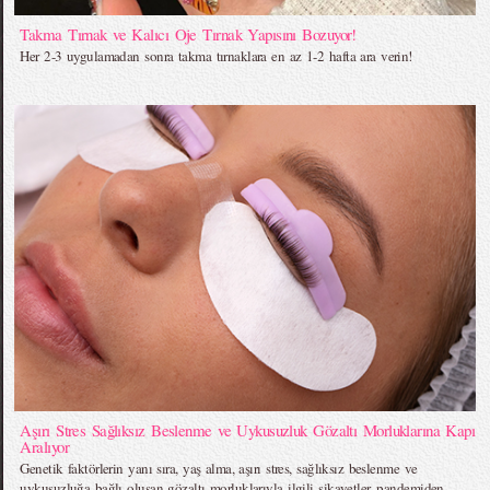
Takma Tırnak ve Kalıcı Oje Tırnak Yapısını Bozuyor!
Her 2-3 uygulamadan sonra takma tırnaklara en az 1-2 hafta ara verin!
Aşırı Stres Sağlıksız Beslenme ve Uykusuzluk Gözaltı Morluklarına Kapı
Aralıyor
Genetik faktörlerin yanı sıra, yaş alma, aşırı stres, sağlıksız beslenme ve
uykusuzluğa bağlı oluşan gözaltı morluklarıyla ilgili şikayetler, pandemiden