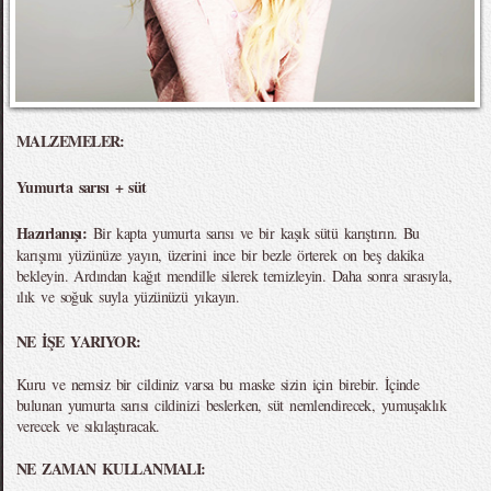
MALZEMELER:
Yumurta sarısı + süt
Hazırlanışı:
Bir kapta yumurta sarısı ve bir kaşık sütü karıştırın. Bu
karışımı yüzünüze yayın, üzerini ince bir bezle örterek on beş dakika
bekleyin. Ardından kağıt mendille silerek temizleyin. Daha sonra sırasıyla,
ılık ve soğuk suyla yüzünüzü yıkayın.
NE İŞE YARIYOR:
Kuru ve nemsiz bir cildiniz varsa bu maske sizin için birebir. İçinde
bulunan yumurta sarısı cildinizi beslerken, süt nemlendirecek, yumuşaklık
verecek ve sıkılaştıracak.
NE ZAMAN KULLANMALI: