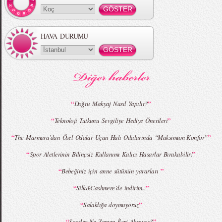
HAVA DURUMU
MBFWI - Gülçin Çengel 2015 Yaz
MBFWI - Zeynep Erdoğan 2015 Yaz
Koleksiyonu
Koleksiyonu
“
”
Doğru Makyaj Nasıl Yapılır?
“
”
Teknoloji Tutkunu Sevgiliye Hediye Önerileri
MBFWI - Giray Sepin 2015 Yaz Koleksiyonu
MBFWI - Burçe Bekrek 2015 Yaz Koleksiyonu
“
”
The Marmara’dan Özel Odalar Uçan Halı Odalarında “Maksimum Konfor”
“
”
Spor Aletlerinin Bilinçsiz Kullanımı Kalıcı Hasarlar Bırakabilir!
“
”
Bebeğiniz için anne sütünün yararları
“
”
Silk&Cashmere’de indirim...
“
”
Salaklığa doymuyoruz
“
”
Saatler Ne Zaman İleri Alınıyor?