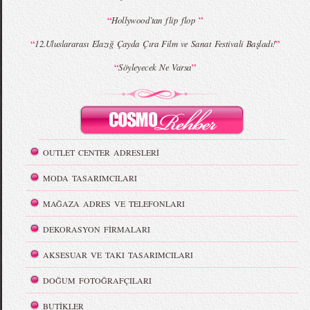
“
”
Hollywood’tan flip flop
“
”
12.Uluslararası Elazığ Çayda Çıra Film ve Sanat Festivali Başladı!
“
”
Söyleyecek Ne Varsa
OUTLET CENTER ADRESLERİ
MODA TASARIMCILARI
MAĞAZA ADRES VE TELEFONLARI
DEKORASYON FİRMALARI
AKSESUAR VE TAKI TASARIMCILARI
DOĞUM FOTOĞRAFÇILARI
BUTİKLER