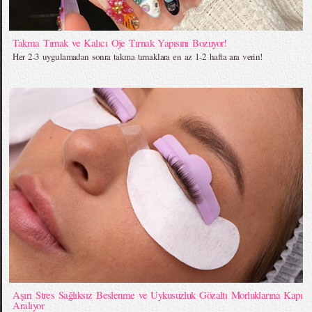
Takma Tırnak ve Kalıcı Oje Tırnak Yapısını Bozuyor!
Her 2-3 uygulamadan sonra takma tırnaklara en az 1-2 hafta ara verin!
Aşırı Stres Sağlıksız Beslenme ve Uykusuzluk Gözaltı Morluklarına Kapı
Aralıyor