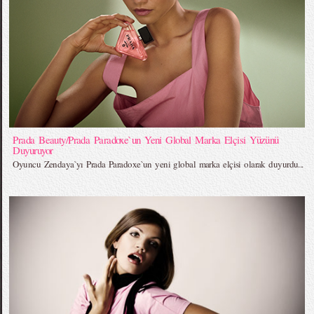
Prada Beauty/Prada Paradoxe`un Yeni Global Marka Elçisi Yüzünü
Duyuruyor
Oyuncu Zendaya`yı Prada Paradoxe`un yeni global marka elçisi olarak duyurdu...