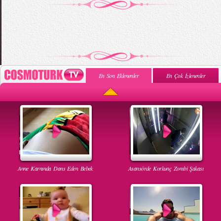
En Son Eklenenler
En Çok İzlenenler
Anne Karnında Dans Eden Bebek
Asansörde Korkunç Zombi Şakası