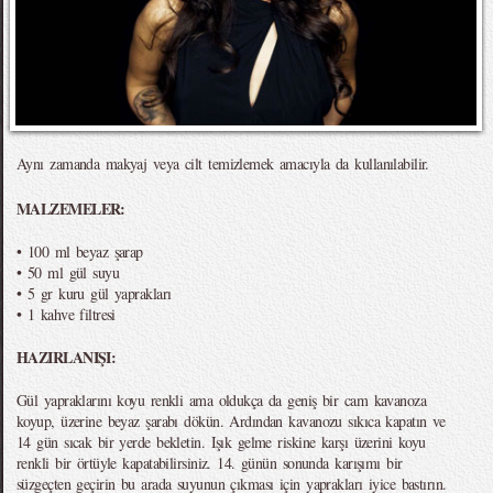
Aynı zamanda makyaj veya cilt temizlemek amacıyla da kullanılabilir.
MALZEMELER:
• 100 ml beyaz şarap
• 50 ml gül suyu
• 5 gr kuru gül yaprakları
• 1 kahve filtresi
HAZIRLANIŞI:
Gül yapraklarını koyu renkli ama oldukça da geniş bir cam kavanoza
koyup, üzerine beyaz şarabı dökün. Ardından kavanozu sıkıca kapatın ve
14 gün sıcak bir yerde bekletin. Işık gelme riskine karşı üzerini koyu
renkli bir örtüyle kapatabilirsiniz. 14. günün sonunda karışımı bir
süzgeçten geçirin bu arada suyunun çıkması için yaprakları iyice bastırın.