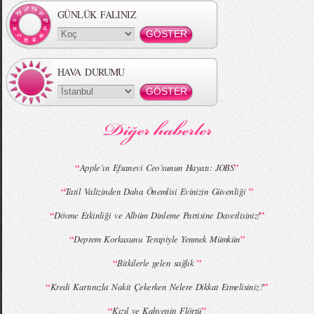
GÜNLÜK FALINIZ
HAVA DURUMU
MBFWI - Gülçin Çengel 2015 Yaz
MBFWI - Zeynep Erdoğan 2015 Yaz
Koleksiyonu
Koleksiyonu
“
”
Apple’ın Efsanevi Ceo’sunun Hayatı: JOBS
“
”
Tatil Valizinden Daha Önemlisi Evinizin Güvenliği
MBFWI - Giray Sepin 2015 Yaz Koleksiyonu
MBFWI - Burçe Bekrek 2015 Yaz Koleksiyonu
“
”
Dövme Etkinliği ve Albüm Dinleme Partisine Davetlisiniz!
“
”
Deprem Korkusunu Terapiyle Yenmek Mümkün
“
”
Bitkilerle gelen sağlık
“
”
Kredi Kartınızla Nakit Çekerken Nelere Dikkat Etmelisiniz?
“
”
Kızıl ve Kahvenin Flörtü