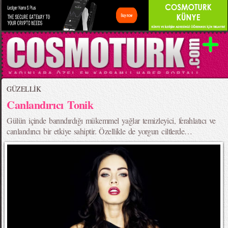
GÜZELLİK
Canlandırıcı Tonik
Gülün içinde barındırdığı mükemmel yağlar temizleyici, ferahlatıcı ve
canlandırıcı bir etkiye sahiptir. Özellikle de yorgun ciltlerde…