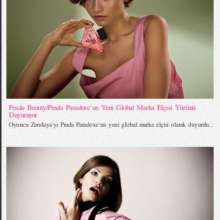
Prada Beauty/Prada Paradoxe`un Yeni Global Marka Elçisi Yüzünü
Duyuruyor
Oyuncu Zendaya`yı Prada Paradoxe`un yeni global marka elçisi olarak duyurdu...