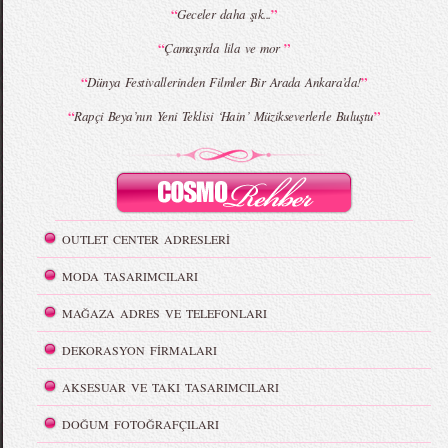
“
”
Geceler daha şık...
“
”
Çamaşırda lila ve mor
“
”
Dünya Festivallerinden Filmler Bir Arada Ankara’da!
“
”
Rapçi Beya’nın Yeni Teklisi ‘Hain’ Müzikseverlerle Buluştu
OUTLET CENTER ADRESLERİ
MODA TASARIMCILARI
MAĞAZA ADRES VE TELEFONLARI
DEKORASYON FİRMALARI
AKSESUAR VE TAKI TASARIMCILARI
DOĞUM FOTOĞRAFÇILARI