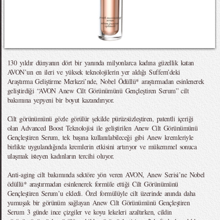
130 yıldır dünyanın dört bir yanında milyonlarca kadına güzellik katan
AVON’un en ileri ve yüksek teknolojilerin yer aldığı Suffern’deki
Araştırma Geliştirme Merkezi’nde, Nobel Ödüllü* araştırmadan esinlenerek
geliştirdiği “AVON Anew Cilt Görünümünü Gençleştiren Serum” cilt
bakımına yepyeni bir boyut kazandırıyor.
Cilt görünümünü gözle görülür şekilde pürüzsüzleştiren, patentli içeriği
olan Advanced Boost Teknolojisi ile geliştirilen Anew Cilt Görünümünü
Gençleştiren Serum, tek başına kullanılabileceği gibi Anew kremleriyle
birlikte uygulandığında kremlerin etkisini artırıyor ve mükemmel sonuca
ulaşmak isteyen kadınların tercihi oluyor.
Anti-aging cilt bakımında sektöre yön veren AVON, Anew Serisi’ne Nobel
ödüllü* araştırmadan esinlenerek formüle ettiği Cilt Görünümünü
Gençleştiren Serum’u ekledi. Özel formülüyle cilt üzerinde anında daha
yumuşak bir görünüm sağlayan Anew Cilt Görünümünü Gençleştiren
Serum 3 günde ince çizgiler ve koyu lekeleri azaltırken, cildin