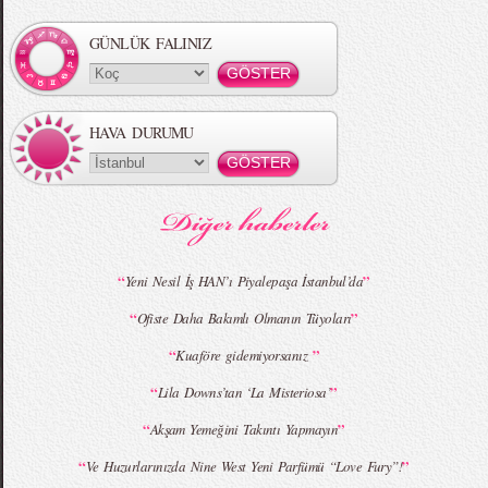
Örgü Saç Modelleri
MBFWI - Hakan Akkaya 2015 Yaz
Koleksiyonu
GÜNLÜK FALINIZ
HAVA DURUMU
MBFWI - Gülçin Çengel 2015 Yaz
MBFWI - Zeynep Erdoğan 2015 Yaz
Koleksiyonu
Koleksiyonu
“
”
Yeni Nesil İş HAN’ı Piyalepaşa İstanbul’da
“
”
Ofiste Daha Bakımlı Olmanın Tüyoları
MBFWI - Giray Sepin 2015 Yaz Koleksiyonu
MBFWI - Burçe Bekrek 2015 Yaz Koleksiyonu
“
”
Kuaföre gidemiyorsanız
“
”
Lila Downs’tan ‘La Misteriosa’
“
”
Akşam Yemeğini Takıntı Yapmayın
“
”
Ve Huzurlarınızda Nine West Yeni Parfümü “Love Fury”!