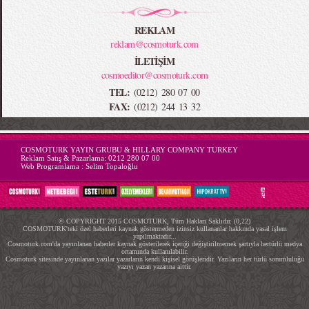
REKLAM
reklam@cosmoturk.com
İLETİŞİM
cosmoeditor@cosmoturk.com
TEL:
(0212) 280 07 00
FAX:
(0212) 244 13 32
-->
COSMOTURK YAYIN GRUBU & HILLARY COMPANY TURKEY
Reklam Satış & Pazarlama:
0212 280 07 00
Web Programlama :
Selim Topaloğlu
© COPYRIGHT 2015 COSMOTURK, Tüm Hakları Saklıdır. (0,22)
COSMOTURK'teki özel haberleri kaynak göstermeden izinsiz kullananlar hakkında yasal işlem
yapılmaktadır...
Cosmoturk.com'da yayınlanan haberler kaynak gösterilerek içeriği değiştirilmemek şartıyla hertürlü medya
ortamında kullanılabilir.
Cosmoturk sitesinde yayınlanan yazılar yazarların kendi kişisel görüşleridir. Yazıların her türlü sorumluluğu
yazıyı yazan yazarına aittir.