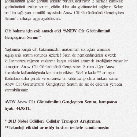
görünümünü gözle görülür şekilde pürüzsüzleştiriyor. 2 haftada kırışıklık
görünümünü azaltan serum, cildin daha sıkı görünmesini sağlıyor. Kolay
emilim sağlayan formülü sayesinde Anew Cilt Görünümünü Gençleştiren
Serum’u rahatça uygulayabilirsiniz.
Cilt bakımı için çok amaçlı etki “ANEW Cilt Görünümünü
Gençleştiren Serum”
Yaşlanma karşıtı cilt bakımınızdan maksimum sonuçları almanızı
sağlayacak serum sonunda sizlerle! Sizin de nemlendiricinizi severek
kullanmanıza rağmen yaşlanma karşıtı etkisini artırmak istediğiniz zamanlar
olmuştur. Anew Cilt Görünümünü Gençleştiren Serum diğer Anew
kremlerle kullanıldığında kremlerin etkisini %91’e kadar** artırıyor.
Kadınlara daha parlak ve sorunsuz bir cilde sahip olma imkanı sunan
Anew Cilt Görünümünü Gençleştiren Serum ile siz de cildinizi yeniden
yaratabilirsiniz.
AVON Anew Cilt Görünümünü Gençleştiren Serum, kampanya
fiyatı, 44,95TL.
* 2013 Nobel Ödülleri, Cellular Transport Araştırması.
**Teknoloji etkisini artırdığı in-vitro testlerle kanıtlanmıştır.