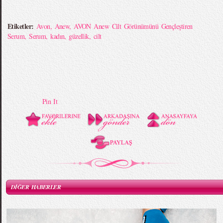
Etiketler:
Avon
,
Anew
,
AVON Anew Cilt Görünümünü Gençleştiren
Serum
,
Serum
,
kadın
,
güzellik
,
cilt
Pin It
DİĞER HABERLER