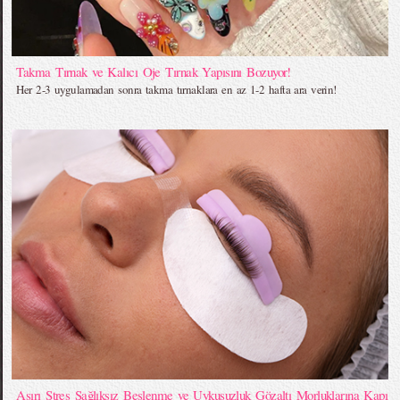
Takma Tırnak ve Kalıcı Oje Tırnak Yapısını Bozuyor!
Her 2-3 uygulamadan sonra takma tırnaklara en az 1-2 hafta ara verin!
Aşırı Stres Sağlıksız Beslenme ve Uykusuzluk Gözaltı Morluklarına Kapı