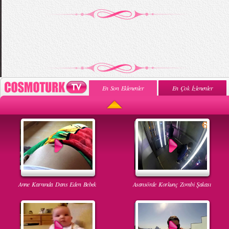
En Son Eklenenler
En Çok İzlenenler
Anne Karnında Dans Eden Bebek
Asansörde Korkunç Zombi Şakası