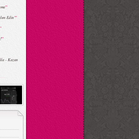
”
ama
”
dım Edin’
”
”
!
kla - Kazan