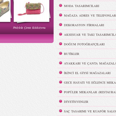
MODA TASARIMCILARI
MAĞAZA ADRES VE TELEFONLAR
DEKORASYON FİRMALARI
Pinkylola Çanta Koleksiyonu
WI Yaz
Hakan Akkaya - MBFWI Yaz
2015 Defilesi
AKSESUAR VE TAKI TASARIMCIL
DOĞUM FOTOĞRAFÇILARI
BUTİKLER
AYAKKABI VE ÇANTA MAĞAZALA
Victoria`s Secret Meleklerinin
Dumanlı Göz Makyajı
İKİNCİ EL GİYSİ MAĞAZALARI
Şov Hazırlıkları
GECE HAYATI VE EĞLENCE MEKA
POPÜLER MEKANLAR (RESTAURA
DİYETİSYENLER
i
REMISABBAH,
SAÇ TASARIMI VE KUAFÖR SALO
ar
MLLEPAUETTE Koleksiyonu