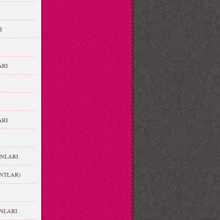
I
ARI
RI
NLARI
NTLAR)
NLARI