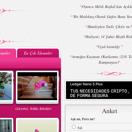
“
Oyuncu Melek Baykal`dan Açıkl
“
‘Bir Meslektaş Olarak Lütfen Bana Yar
“
Hamileyken Tatile Çıkılır mı?
“
Hediyesiz 14 Şubat Büyük Risk
“
”
Uçuk hastalığı
nenler
En Çok İzlenenler
“
Armağan Kazanan Okurlarımız (238. Tı
”
Kampanyası)
Görevimiz Tehlike Bebekleri
Anket
Aşk mı, Para mı?
Aşk