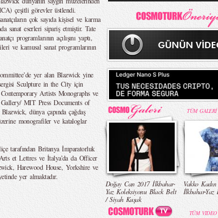
Blazwick dünyanın saygın müzelerinden
A) çeşitli görevler üstlendi.
natçıların çok sayıda kişisel ve karma
 sanat eserleri sipariş etmiştir. Tate
natçı programlarının açılışını yaptı,
leri ve kamusal sanat programlarının
Committee’de yer alan Blazwick yine
rgisi Sculpture in the City için
e Contemporary Artists Monographs ve
 Gallery/ MIT Press Documents of
 Blazwick, dünya çapında çağdaş
TÜM GALERİ
üzerine monografiler ve kataloglar
liçe tarafından Britanya İmparatorluk
Arts et Lettres ve İtalya’da da Officer
Blazwick, Harewood House, Yorkshire ve
tinde yer almaktadır.
Doğay Can 2017 İlkbahar-
Vakko Kadın
Yaz Koleksiyonu Black Belt
İlkbahar-Yaz 
/ Siyah Kuşak
TÜM VIDEO