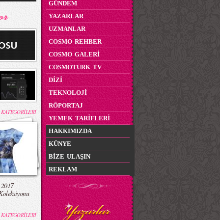
GÜNDEM
YAZARLAR
UZMANLAR
COSMO REHBER
COSMO GALERİ
COSMOTURK TV
DİZİ
TEKNOLOJİ
RÖPORTAJ
 KATEGORİLERİ
YEMEK TARİFLERİ
HAKKIMIZDA
KÜNYE
BİZE ULAŞIN
REKLAM
 2017
Koleksiyonu
 KATEGORİLERİ