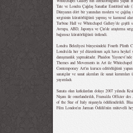
Whitechapel Gallery’nin direktörlüğünü yapan 
Tate ve Londra Çağdaş Sanatlar Enstitüsü’nde (IC
Dünyanın dört bir yanından modern ve çağdaş sa
sergisinin küratörlüğünü yapmış ve kamusal alanda
Turbine Hall ve Whitechapel Gallery’de çeşitli sa
Avrupa, ABD, Japonya ve Çin'de araştırma sergi
bağımsız küratörlüğünü üstlendi.
Londra Belediyesi bünyesindeki Fourth Plinth 
Londra’da her yıl düzenlenen açık hava heykel se
danışmanlık yapmaktadır. Phaidon Yayınevi’nd
Themes and Movements in Art ile Whitechapel
Contemporary Art'ın kurucu editörlüğünü yapan
sanatçılar ve sanat akımları ile sanat kurumları 
yayımladı.
Sanata olan katkılardan dolayı 2007 yılında Kra
Nişanı ile onurlandırıldı, Fransa’da Officier des 
of the Star of Italy nişanıyla ödüllendirildi. 
Film London'ın Jarman Ödülü'nün mütevelli heye