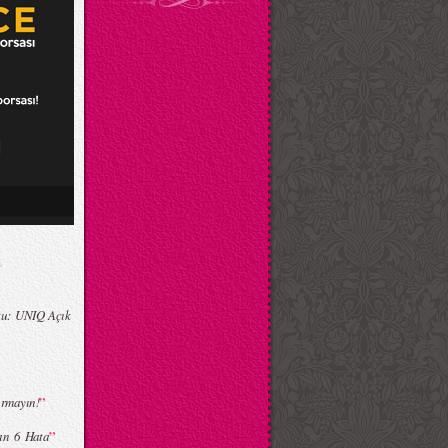
tu: UNIQ Açık
”
rmayın!
”
lan 6 Hata