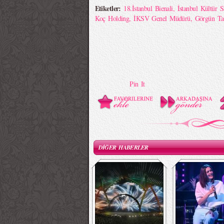
Etiketler:
18.İstanbul Bienali
,
İstanbul Kültür S
Koç Holding
,
İKSV Genel Müdürü
,
Görgün Ta
Pin It
DİĞER HABERLER