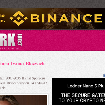
atörü Iwona Blazwick
ından 2007-2036 Bienal Sponsoru
alin 18’inci edisyonu 14 Eylül-17
ecek.