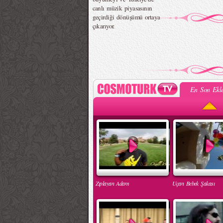
canlı müzik piyasasının
geçirdiği dönüşümü ortaya
çıkarıyor.
En Son Ekle
Zıplayan Adam
Uçan Bebek Şakası