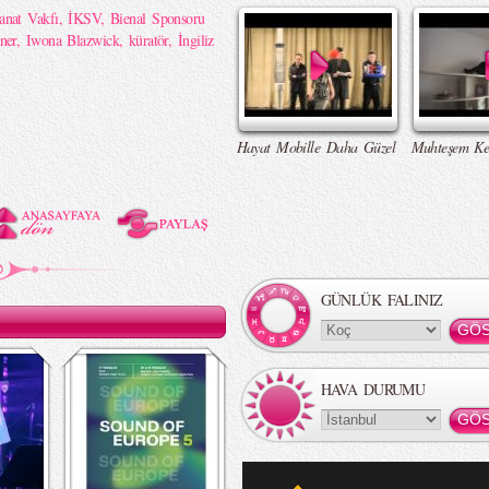
anat Vakfı
,
İKSV
,
Bienal Sponsoru
ner
,
Iwona Blazwick
,
küratör
,
İngiliz
Hayat Mobille Daha Güzel
Muhteşem Ke
GÜNLÜK FALINIZ
HAVA DURUMU