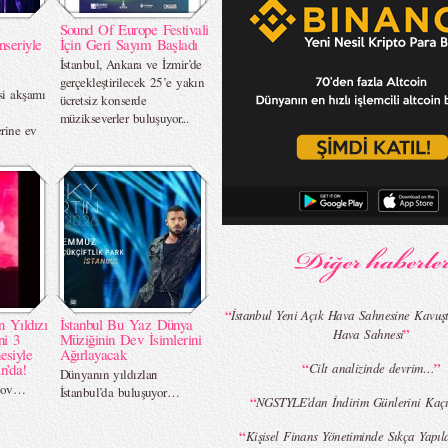
Sound Of Europe Festivali
nseriyle
İçin Geri Sayım Başladı
İstanbul, Ankara ve İzmir’de
gerçekleştirilecek 25’e yakın
i akşamı
ücretsiz konserde
müzikseverler buluşuyor...
erine ev
“
İstanbul Yeni Açık Hava Sahnesine Kavuş
n Yıldızı
İstanbul Bu Yaz Dünya
”
Hava Sahnesi
ni 3
Müziğinin Dev İsimlerini
esiyle
Ağırlayacak
“
”
n’da!
Cilt analizinde devrim…
Dünyanın yıldızları
 şov…
İstanbul’da buluşuyor…
“
NGSTYLE’dan İndirim Günlerini Kaçı
“
Kişisel Finans Yönetiminde Sıkça Yapı