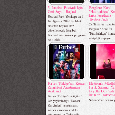
5. İstanbul Festivali İçin
Bergüzar Korel
Geri Sayım Başladı
"Hatırladıkça" Ko
Enka Açıkhava
Festival Park Yenikapı`da 1–
Tiyatrosu`nda
16 Ağustos 2026 tarihleri
27 Temmuz Pazartes
arasında beşinci kez
Bergüzar Korel`in
düzenlenecek İstanbul
"Hatırladıkça" kons
Festivali`nin konser programı
sahipliği yapıyor.
belli oldu.
Forbes Türkiye’nin Konser
Elektronik Müziği
Zenginleri Araştırması
Faruk Sabancı Ye
Açıklandı
Boyutlu Dev Sahn
İlk Kez Parkorma
Forbes Türkiye’nin üçüncü
Sabancı’dan tekno
kez yayımladığı “Konser
Zenginleri” araştırması,
konser ekonomisindeki
büyümeyi ve Türkiye’de