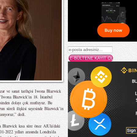
azar ve sanat tarihçisi Iwona Blazwick
Iwona Blazwick’in 18. İstanbul
esinden dolayı çok mutluyuz. Bu
zun süreli ilişkisi sayesinde Blazwick’in
anıyoruz,” dedi.
a Blazwick kısa süre önce AlUla'daki
01-2022 yılları arasında Londra'da