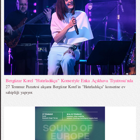
Bergüzar Korel "Hatırladıkça" Konseriyle Enka Açıkhava Tiyatrosu`nda
27 Temmuz Pazartesi akşamı Bergüzar Korel`in "Hatırladıkça" konserine ev
sahipliği yapıyor.