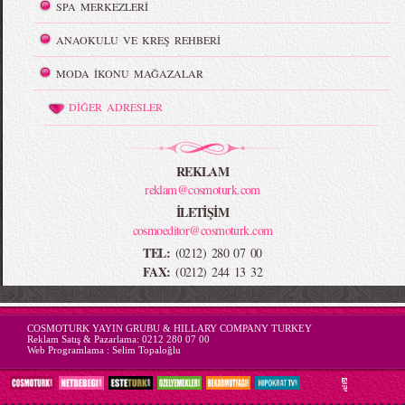
SPA MERKEZLERİ
ANAOKULU VE KREŞ REHBERİ
MODA İKONU MAĞAZALAR
DİĞER ADRESLER
REKLAM
reklam@cosmoturk.com
İLETİŞİM
cosmoeditor@cosmoturk.com
TEL:
(0212) 280 07 00
FAX:
(0212) 244 13 32
-->
COSMOTURK YAYIN GRUBU & HILLARY COMPANY TURKEY
Reklam Satış & Pazarlama:
0212 280 07 00
Web Programlama :
Selim Topaloğlu