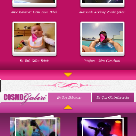
Anne Karnında Dans Eden Bebek
Asansörde Korkunç Zombi Şakası
En Tatlı Gülen Bebek
Wolfson - Ibiza Comeback
En Son Eklenenler
En Çok Görüntülenenler
Uyuyan Bebeğe Gangnam Dinletilirse Ne Olur
Uykusun Da Gülen Bebek