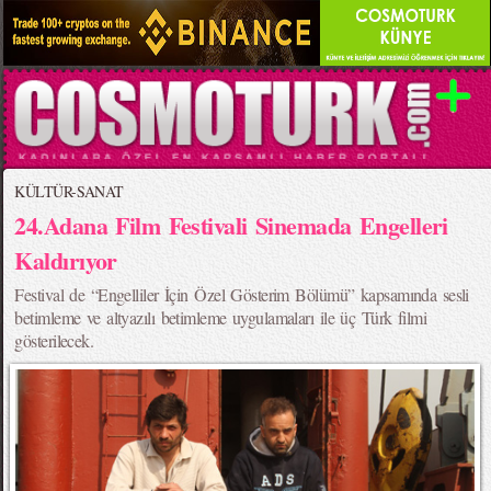
KÜLTÜR-SANAT
24.Adana Film Festivali Sinemada Engelleri
Kaldırıyor
Festival de “Engelliler İçin Özel Gösterim Bölümü” kapsamında sesli
betimleme ve altyazılı betimleme uygulamaları ile üç Türk filmi
gösterilecek.