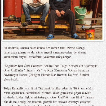
Bu bölümle, sinema salonlarında her zaman film izleme olanağı
bulamayan görme ya da işitme engelli sinemaseverlere de sinema
salonlarının büyülü atmosferini yaşatmak amaçlanıyor.
“Engelliler İçin Özel Gösterim Bölümü”nde Tolga Karaçelik'in "Sarmaşık",
Onur Ünlü’nün "İtirazım Var" ve Rıza Sönmez'in "Orhan Pamuk'a
Söylemeyin Kars'ta Çektiğim Filmde Kar Romanı Da Var" filmleri
gösterilecek.
Tolga Karaçelik, son filmi “Sarmaşık”ta iflas eden bir Türk armatörün
Mısır açıklarında demirlemek zorunda kalan gemisinde geçen olaylar
etrafında iktidar ilişkilerini tartışıyor. Onur Ünlü'nün son filmi “İtirazım
Var”da ise sıradışı bir imamın gizemli bir cinayeti çözmeye çalışması