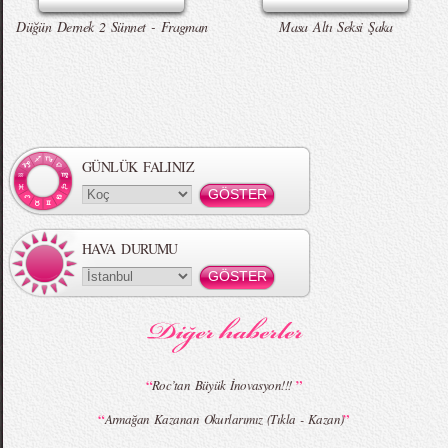
Düğün Dernek 2 Sünnet - Fragman
Masa Altı Seksi Şaka
Örgü Saç Modelleri
MBFWI - Hakan Akkaya 2015 Yaz
Koleksiyonu
GÜNLÜK FALINIZ
HAVA DURUMU
MBFWI - Gülçin Çengel 2015 Yaz
MBFWI - Zeynep Erdoğan 2015 Yaz
Koleksiyonu
Koleksiyonu
“
”
Roc’tan Büyük İnovasyon!!!
“
”
Armağan Kazanan Okurlarımız (Tıkla - Kazan)