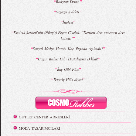
MBFWI - Giray Sepin 2015 Yaz Koleksiyonu
MBFWI - Burçe Bekrek 2015 Yaz Koleksiyonu
“
”
Bodytox Detox
“
”
Orgazm Şiddeti
“
”
İstekler
“
Kızılcık Şerbeti`nin (Nilay`ı) Feyza Civelek: “Dertleri dert etmezsen dert
”
kalmaz”
“
”
Sosyal Medya Hesabı Kaç Yaşında Açılmalı?
“
”
Çağın Kabus Gibi Hastalığına Dikkat!
“
”
İlaç Gibi Film
“
”
Beverly Hills diyeti
OUTLET CENTER ADRESLERİ
MODA TASARIMCILARI