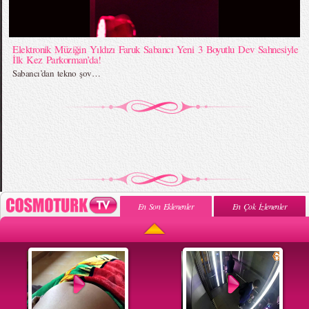
Elektronik Müziğin Yıldızı Faruk Sabancı Yeni 3 Boyutlu Dev Sahnesiyle
İlk Kez Parkorman’da!
Sabancı’dan tekno şov…
En Son Eklenenler
En Çok İzlenenler