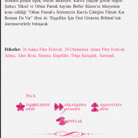
sırasında gelişen ilginç olaylar anlatılıyor. Kars’ta yaşayan görme engelli
Şarkıcı Yüksel ve Orhan Pamuk hayranı Berber Kâzım’ın hikayesinin
konu edildiği "Orhan Pamuk'a Söylemeyin Kars'ta Çektiğim Filmde Kar
Romanı Da Var" filmi de “Engelliler İçin Özel Gösterim Bölümü”nde
sinemaseverlerle buluşacak.
Etiketler:
24.Adana Film Festivali
,
24.Uluslararası Adana Film Festivali
,
Adana
,
Altın Koza
,
Sinema
,
Engelliler
,
Tolga Karaçelik
,
Sarmaşık
Pin It