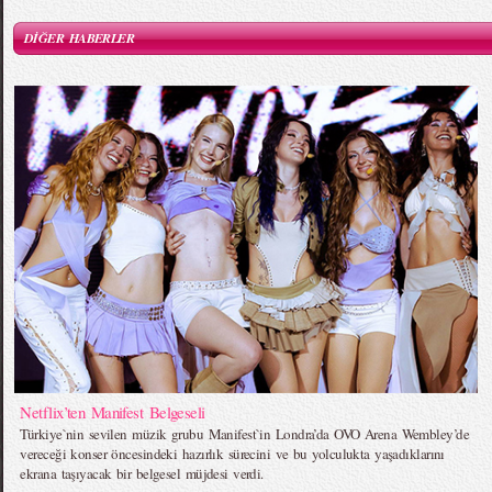
DİĞER HABERLER
Netflix’ten Manifest Belgeseli
Türkiye`nin sevilen müzik grubu Manifest`in Londra’da OVO Arena Wembley’de
vereceği konser öncesindeki hazırlık sürecini ve bu yolculukta yaşadıklarını
ekrana taşıyacak bir belgesel müjdesi verdi.