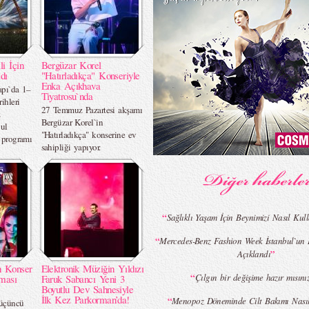
li İçin
Bergüzar Korel
dı
"Hatırladıkça" Konseriyle
Enka Açıkhava
apı`da 1–
Tiyatrosu`nda
ihleri
27 Temmuz Pazartesi akşamı
z
Bergüzar Korel`in
bul
"Hatırladıkça" konserine ev
r programı
sahipliği yapıyor.
“
Sağlıklı Yaşam İçin Beynimizi Nasıl Kul
“
Mercedes-Benz Fashion Week İstanbul`un D
”
Açıklandı
n Konser
Elektronik Müziğin Yıldızı
“
Çılgın bir değişime hazır mısın
rması
Faruk Sabancı Yeni 3
Boyutlu Dev Sahnesiyle
İlk Kez Parkorman’da!
“
Menopoz Döneminde Cilt Bakımı Nası
 üçüncü