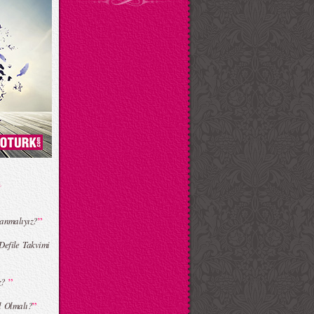
”
lanmalıyız?
efile Takvimi
”
ız?
”
l Olmalı?