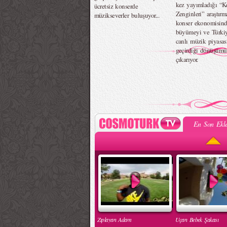
kez yayımladığı “K
ücretsiz konserde
Zenginleri” araştırma
müzikseverler buluşuyor...
konser ekonomisind
büyümeyi ve Türkiy
canlı müzik piyasas
geçirdiği dönüşümü
çıkarıyor.
En Son Ekle
Zıplayan Adam
Uçan Bebek Şakası