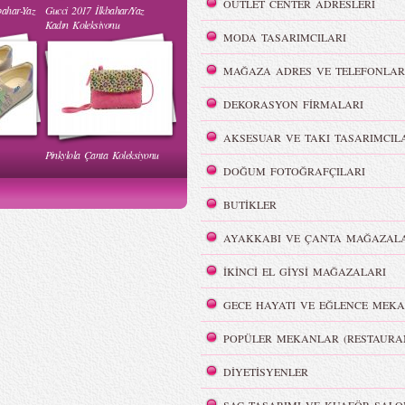
OUTLET CENTER ADRESLERİ
bahar-Yaz
Gucci 2017 İlkbahar/Yaz
 Yaz
Burçe Bekrek - MBFWI Yaz
Kadın Koleksiyonu
2015 Defilesi
MODA TASARIMCILARI
MAĞAZA ADRES VE TELEFONLAR
DEKORASYON FİRMALARI
AKSESUAR VE TAKI TASARIMCIL
Pinkylola Çanta Koleksiyonu
WI Yaz
Hakan Akkaya - MBFWI Yaz
DOĞUM FOTOĞRAFÇILARI
2015 Defilesi
BUTİKLER
AYAKKABI VE ÇANTA MAĞAZALA
İKİNCİ EL GİYSİ MAĞAZALARI
Victoria`s Secret Meleklerinin
Dumanlı Göz Makyajı
GECE HAYATI VE EĞLENCE MEKA
Şov Hazırlıkları
POPÜLER MEKANLAR (RESTAURA
DİYETİSYENLER