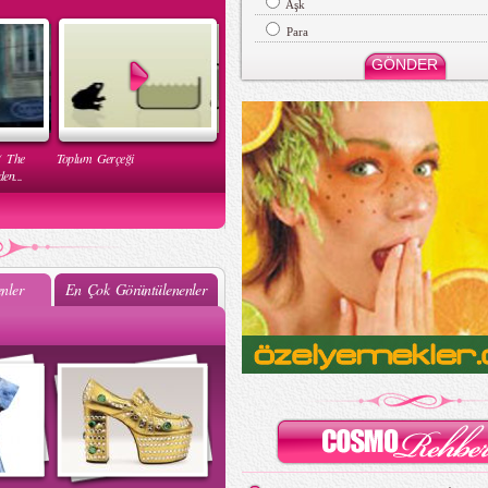
Aşk
Para
( The
Toplum Gerçeği
en...
nler
En Çok Görüntülenenler
Mehtap Elaidi - MBFWI Yaz
2015 Defilesi