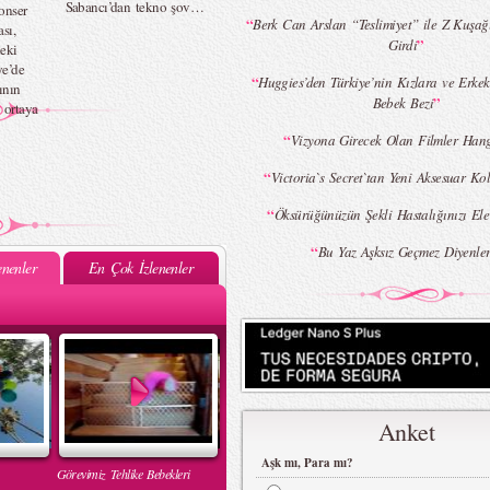
Sabancı’dan tekno şov…
onser
“
Berk Can Arslan “Teslimiyet” ile Z Kuşağ
sı,
”
Girdi
eki
e’de
“
Huggies’den Türkiye’nin Kızlara ve Erkek
ının
”
Bebek Bezi
 ortaya
“
Vizyona Girecek Olan Filmler Hang
“
Victoria`s Secret`tan Yeni Aksesuar Ko
“
Öksürüğünüzün Şekli Hastalığınızı El
“
Bu Yaz Aşksız Geçmez Diyenler
nenler
En Çok İzlenenler
Anket
Aşk mı, Para mı?
Görevimiz Tehlike Bebekleri