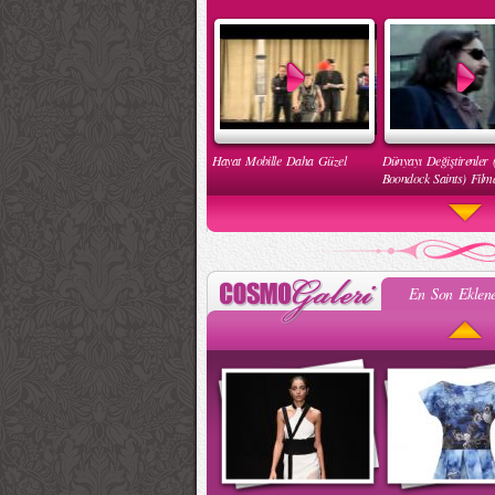
Hayat Mobille Daha Güzel
Dünyayı Değiştirenler 
Boondock Saints) Filmd
En Son Eklene
Engelleri Kaldır Hareketi
İnsan Hakları