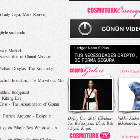
n (Lady Gaga, Mark Ronson)
öyle sıralandı:
insky Method
assination of Gianni Versace:
ichael Douglas, The Kominsky
TÜM GALERİ
chel Brosnahan, The Marvellous Mrs
adden, Bodyguard
 Killing Eve
iss - The Assassination of Gianni
Patricia Arquette - Escape at
Doğay Can 2017 İlkbahar-
Vakko Kadın
Yaz Koleksiyonu Black Belt
İlkbahar-Yaz 
i ya da Filmi): Ben Whishaw - A
/ Siyah Kuşak
TÜM VIDEO
ya da Filmi): Patricia Clarkson -