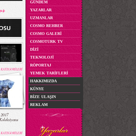
GÜNDEM
YAZARLAR
UZMANLAR
COSMO REHBER
COSMO GALERİ
COSMOTURK TV
DİZİ
TEKNOLOJİ
RÖPORTAJ
 KATEGORİLERİ
YEMEK TARİFLERİ
HAKKIMIZDA
KÜNYE
BİZE ULAŞIN
REKLAM
 2017
Koleksiyonu
 KATEGORİLERİ