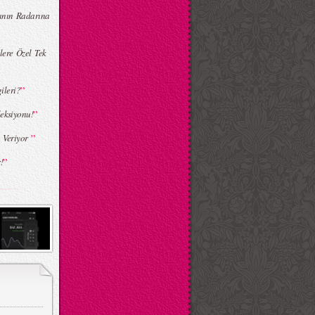
ının Radarına
lere Özel Tek
”
ileri?
”
leksiyonu!
”
e Veriyor
”
!