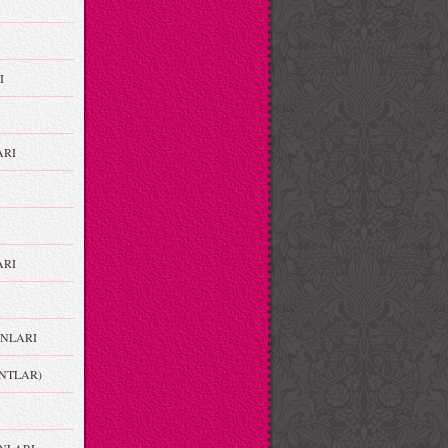
I
ARI
RI
NLARI
NTLAR)