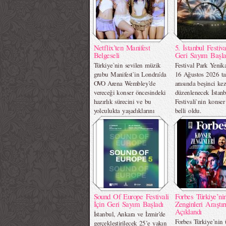
Netflix’ten Manifest
5. İstanbul Festiva
Belgeseli
Geri Sayım Başla
Türkiye`nin sevilen müzik
Festival Park Yenik
grubu Manifest`in Londra’da
16 Ağustos 2026 tar
OVO Arena Wembley’de
arasında beşinci ke
vereceği konser öncesindeki
düzenlenecek İstan
hazırlık sürecini ve bu
Festivali`nin konse
yolculukta yaşadıklarını
belli oldu.
ekrana taşıyacak bir belgesel
müjdesi verdi.
Sound Of Europe Festivali
Forbes Türkiye’ni
İçin Geri Sayım Başladı
Zenginleri Araştı
Açıklandı
İstanbul, Ankara ve İzmir’de
Forbes Türkiye’nin
gerçekleştirilecek 25’e yakın