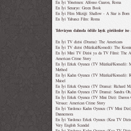
En İyi Yönetmen: Alfonso Cuaron, Roma
En İyi Senaryo: Green Book
En İyi Film Müziği: Shallow - A Star is Bor
En İyi Yabancı Film: Roma
Televizyon dalında ödüle layık görülenler ise ş
En İyi TV dizisi (Drama): The Americans
En İyi TV dizisi (Müzikal/Komedi): The Kom
En İyi Mini TV Dizisi ya da TV Filmi: The Ass
American Crime Story
En İyi Erkek Oyuncu (TV Müzikal/Komedi): M
Method
En İyi Kadın Oyuncu (TV Müzikal/Komedi): Ra
Maisel
En İyi Erkek Oyuncu (TV Drama): Richard M
En İyi Kadın Oyuncu (TV Drama): Sandra Oh,
En İyi Erkek Oyuncu (TV Mini Dizi): Darren Cr
Versace: American Crime Story
En İyi Yardımcı Kadın Oyuncu (TV Mini Dizi): 
Dannemora
En İyi Yardımcı Erkek Oyuncu (Kısa TV Dizis
Very English Scandal
En İyi Yardımcı Kadın Oyuncu (Kısa TV Dizisi 