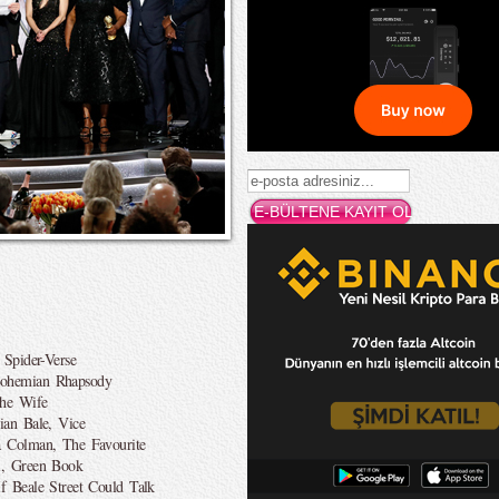
 Spider-Verse
Bohemian Rhapsody
The Wife
ian Bale, Vice
a Colman, The Favourite
i, Green Book
f Beale Street Could Talk