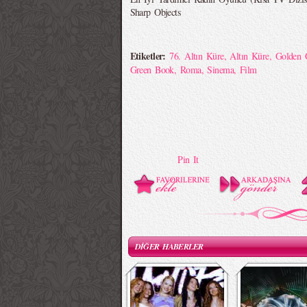
Sharp Objects
Etiketler:
76. Altın Küre
,
Altın Küre
,
Golden 
Green Book
,
Roma
,
Sinema
,
Film
Pin It
DİĞER HABERLER