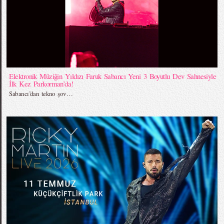
Elektronik Müziğin Yıldızı Faruk Sabancı Yeni 3 Boyutlu Dev Sahnesiyle
İlk Kez Parkorman’da!
Sabancı’dan tekno şov…