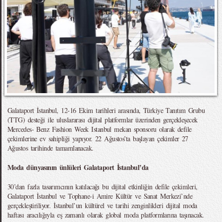
Galataport İstanbul, 12-16 Ekim tarihleri arasında, Türkiye Tanıtım Grubu
(TTG) desteği ile uluslararası dijital platformlar üzerinden gerçekleşecek
Mercedes- Benz Fashion Week Istanbul mekan sponsoru olarak defile
çekimlerine ev sahipliği yapıyor. 22 Ağustos’ta başlayan çekimler 27
Ağustos tarihinde tamamlanacak.
Moda dünyasının ünlüleri Galataport İstanbul’da
30’dan fazla tasarımcının katılacağı bu dijital etkinliğin defile çekimleri,
Galataport İstanbul ve Tophane-i Amire Kültür ve Sanat Merkezi’nde
gerçekleştiriliyor. İstanbul’un kültürel ve tarihi zenginlikleri dijital moda
haftası aracılığıyla eş zamanlı olarak global moda platformlarına taşınacak.