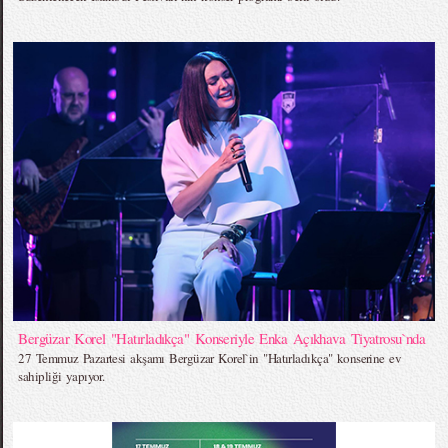
Bergüzar Korel "Hatırladıkça" Konseriyle Enka Açıkhava Tiyatrosu`nda
27 Temmuz Pazartesi akşamı Bergüzar Korel`in "Hatırladıkça" konserine ev
sahipliği yapıyor.