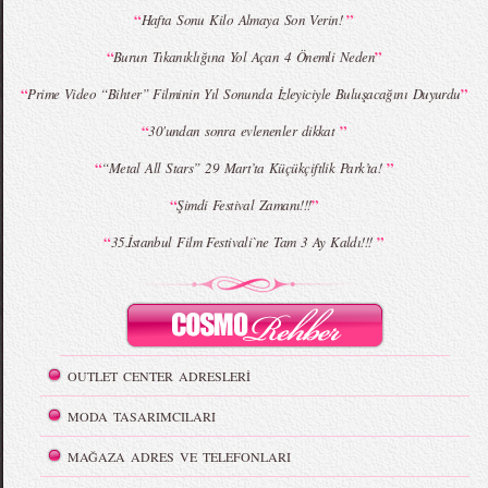
“
”
Hafta Sonu Kilo Almaya Son Verin!
“
”
Burun Tıkanıklığına Yol Açan 4 Önemli Neden
“
”
Prime Video “Bihter” Filminin Yıl Sonunda İzleyiciyle Buluşacağını Duyurdu
“
”
30'undan sonra evlenenler dikkat
“
”
“Metal All Stars” 29 Mart’ta Küçükçiftlik Park’ta!
“
”
Şimdi Festival Zamanı!!!
“
”
35.İstanbul Film Festivali`ne Tam 3 Ay Kaldı!!!
OUTLET CENTER ADRESLERİ
MODA TASARIMCILARI
MAĞAZA ADRES VE TELEFONLARI