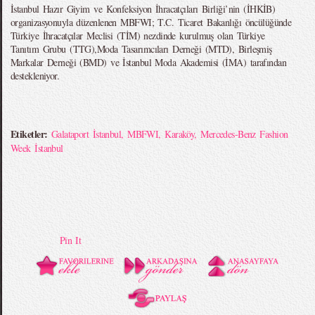
İstanbul Hazır Giyim ve Konfeksiyon İhracatçıları Birliği’nin (İHKİB)
organizasyonuyla düzenlenen MBFWI; T.C. Ticaret Bakanlığı öncülüğünde
Türkiye İhracatçılar Meclisi (TİM) nezdinde kurulmuş olan Türkiye
Tanıtım Grubu (TTG),Moda Tasarımcıları Derneği (MTD), Birleşmiş
Markalar Derneği (BMD) ve İstanbul Moda Akademisi (İMA) tarafından
destekleniyor.
Etiketler:
Galataport İstanbul
,
MBFWI
,
Karaköy
,
Mercedes-Benz Fashion
Week İstanbul
Pin It