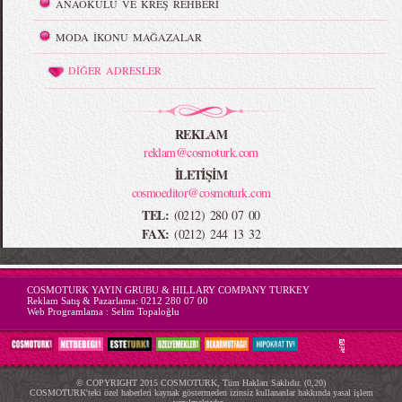
ANAOKULU VE KREŞ REHBERİ
MODA İKONU MAĞAZALAR
DİĞER ADRESLER
REKLAM
reklam@cosmoturk.com
İLETİŞİM
cosmoeditor@cosmoturk.com
TEL:
(0212) 280 07 00
FAX:
(0212) 244 13 32
-->
COSMOTURK YAYIN GRUBU & HILLARY COMPANY TURKEY
Reklam Satış & Pazarlama:
0212 280 07 00
Web Programlama :
Selim Topaloğlu
© COPYRIGHT 2015 COSMOTURK, Tüm Hakları Saklıdır. (0,20)
COSMOTURK'teki özel haberleri kaynak göstermeden izinsiz kullananlar hakkında yasal işlem