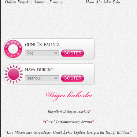
Düğün Dernek 2 Sünnet - Fragman
Masa Altı Seksi Şaka
Örgü Saç Modelleri
MBFWI - Hakan Akkaya 2015 Yaz
Koleksiyonu
GÜNLÜK FALINIZ
HAVA DURUMU
MBFWI - Gülçin Çengel 2015 Yaz
MBFWI - Zeynep Erdoğan 2015 Yaz
Koleksiyonu
Koleksiyonu
“
”
Hayalleri süsleyen erkekler
“
”
Cinsel Performansınızı Arttırın
MBFWI - Giray Sepin 2015 Yaz Koleksiyonu
MBFWI - Burçe Bekrek 2015 Yaz Koleksiyonu
“
”
Lale Müzesi’nde Gerçekleşen Cemil İpekçi Defilesi Emirgan’da Trafiği Kilitledi!