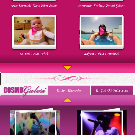
Anne Karnında Dans Eden Bebek
Asansörde Korkunç Zombi Şakası
En Tatlı Gülen Bebek
Wolfson - Ibiza Comeback
En Son Eklenenler
En Çok Görüntülenenler
Uyuyan Bebeğe Gangnam Dinletilirse Ne Olur
Uykusun Da Gülen Bebek