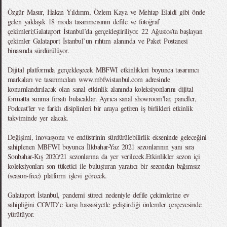
Özgür Masur, Hakan Yıldırım, Özlem Kaya ve Mehtap Elaidi gibi önde
gelen yaklaşık 18 moda tasarımcısının defile ve fotoğraf
çekimleri;Galataport İstanbul’da gerçekleştiriliyor. 22 Ağustos’ta başlayan
çekimler Galataport İstanbul’un rıhtım alanında ve Paket Postanesi
binasında sürdürülüyor.
Dijital platformda gerçekleşecek MBFWI etkinlikleri boyunca tasarımcı
markaları ve tasarımcıları www.mbfwistanbul.com adresinde
konumlandırılacak olan sanal etkinlik alanında koleksiyonlarını dijital
formatta sunma fırsatı bulacaklar. Ayrıca sanal showroom'lar, paneller,
Podcast'ler ve farklı disiplinleri bir araya getiren iş birlikleri etkinlik
takviminde yer alacak.
Değişimi, inovasyonu ve endüstrinin sürdürülebilirlik ekseninde geleceğini
sahiplenen MBFWI boyunca İlkbahar-Yaz 2021 sezonlarının yanı sıra
Sonbahar-Kış 2020/21 sezonlarına da yer verilecek.Etkinlikler sezon içi
koleksiyonları son tüketici ile buluşturan yaratıcı bir sezondan bağımsız
(season-free) platform işlevi görecek.
Galataport İstanbul, pandemi süreci nedeniyle defile çekimlerine ev
sahipliğini COVID’e karşı hassasiyetle geliştirdiği önlemler çerçevesinde
yürütüyor.