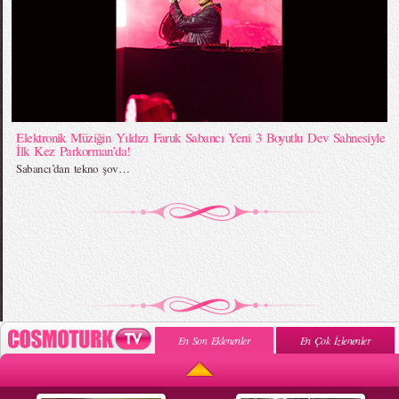
Elektronik Müziğin Yıldızı Faruk Sabancı Yeni 3 Boyutlu Dev Sahnesiyle
İlk Kez Parkorman’da!
Sabancı’dan tekno şov…
En Son Eklenenler
En Çok İzlenenler