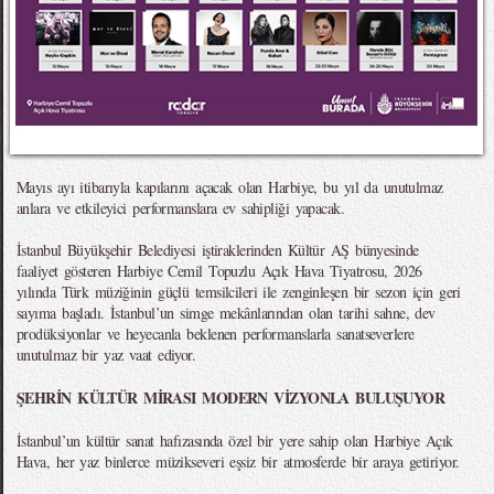
Mayıs ayı itibarıyla kapılarını açacak olan Harbiye, bu yıl da unutulmaz
anlara ve etkileyici performanslara ev sahipliği yapacak.
İstanbul Büyükşehir Belediyesi iştiraklerinden Kültür AŞ bünyesinde
faaliyet gösteren Harbiye Cemil Topuzlu Açık Hava Tiyatrosu, 2026
yılında Türk müziğinin güçlü temsilcileri ile zenginleşen bir sezon için geri
sayıma başladı. İstanbul’un simge mekânlarından olan tarihi sahne, dev
prodüksiyonlar ve heyecanla beklenen performanslarla sanatseverlere
unutulmaz bir yaz vaat ediyor.
ŞEHRİN KÜLTÜR MİRASI MODERN VİZYONLA BULUŞUYOR
İstanbul’un kültür sanat hafızasında özel bir yere sahip olan Harbiye Açık
Hava, her yaz binlerce müzikseveri eşsiz bir atmosferde bir araya getiriyor.