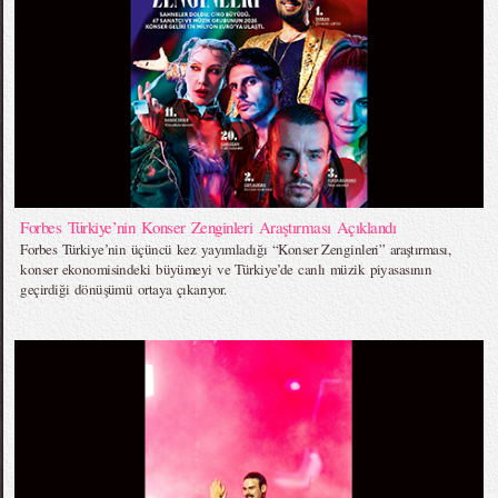
Forbes Türkiye’nin Konser Zenginleri Araştırması Açıklandı
Forbes Türkiye’nin üçüncü kez yayımladığı “Konser Zenginleri” araştırması,
konser ekonomisindeki büyümeyi ve Türkiye’de canlı müzik piyasasının
geçirdiği dönüşümü ortaya çıkarıyor.