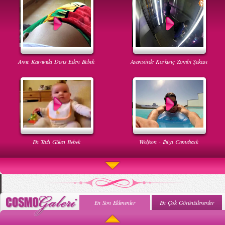
Anne Karnında Dans Eden Bebek
Asansörde Korkunç Zombi Şakası
En Tatlı Gülen Bebek
Wolfson - Ibiza Comeback
En Son Eklenenler
En Çok Görüntülenenler
Uyuyan Bebeğe Gangnam Dinletilirse Ne Olur
Uykusun Da Gülen Bebek