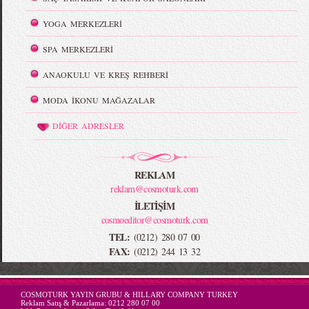
YOGA MERKEZLERİ
SPA MERKEZLERİ
ANAOKULU VE KREŞ REHBERİ
MODA İKONU MAĞAZALAR
DİĞER ADRESLER
REKLAM
reklam@cosmoturk.com
İLETİŞİM
cosmoeditor@cosmoturk.com
TEL:
(0212) 280 07 00
FAX:
(0212) 244 13 32
-->
COSMOTURK YAYIN GRUBU & HILLARY COMPANY TURKEY
Reklam Satış & Pazarlama:
0212 280 07 00