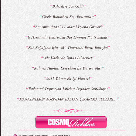
“
”
Bahçelere Yaz Geldi
“
”
Gisele Bundchen Saç Tasarımları
MBFWI - Giray Sepin 2015 Yaz Koleksiyonu
MBFWI - Burçe Bekrek 2015 Yaz Koleksiyonu
“
”
‘Annemin Yarası’ 11 Mart Vizyona Giriyor!
“
”
İş Hayatında Tansiyonla Baş Etmenin Püf Noktaları
“
”
Ruh Sağlığınız İçin “M” Vitaminini İhmal Etmeyin!
“
”
Aids Hakkında Yanlış Bilinenler
“
”
Kolajen Hapları Gerçekten İşe Yarıyor Mu?
“
”
2011 Yılının En iyi Filmleri
“
”
Toplumsal Depresyon Kitleleri Peşinden Sürüklüyor
“
”
MANKENLERİN AĞZINDAN BAŞTAN ÇIKARTMA YOLLARI...