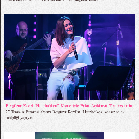
Bergüzar Korel "Hatırladıkça" Konseriyle Enka Açıkhava Tiyatrosu`nda
27 Temmuz Pazartesi akşamı Bergüzar Korel`in "Hatırladıkça" konserine ev
sahipliği yapıyor.