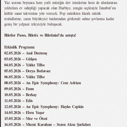
Yaz sezonu boyunca hem yerli müziğin dev isimlerine hem de uluslararası
yıldızlara ev sahipliği yapacak olan Harbiye, zengin seçkisiyle İstanbul’un
kültür sanat takvimine yön verecek. Pop müzikten klasik müzik
resitallerine, cazın büyüleyici tınılarından görkemli sahne şovlarına kadar
geniş bir yelpaze izleyiciyle buluşacak.
Biletler Passo, Biletix ve Biletinial’da satışta!
Etkinlik Programı:
02.05.2026 – Anıl Durmuş
03.05.2026 – Gülşen
04.05.2026 – Yıldız Tilbe
05.05.2026 – Derya Bedavacı
06.05.2026 – Yıldız Tilbe
08.05.2026 – An Epic Symphony: Cem Adrian
09.05.2026 – Faun
10.05.2026 – Berkay
11.05.2026 – Edis
12.05.2026 – An Epic Symphony: Hayko Cepkin
14.05.2026 – Ebru Yaşar
15.05.2026 – Mor ve Ötesi
16.05.2026 – Murat Karahan – Sezen Aksu Şarkıları