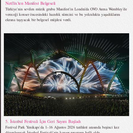
Netflix’ten Manifest Belgeseli
Türkiye`nin sevilen müzik grubu Manifest`in Londra’da OVO Arena Wembley’de
vereceği konser öncesindeki hazırlık sürecini ve bu yolculukta yaşadıklarını
ekrana taşıyacak bir belgesel müjdesi verdi.
5. İstanbul Festivali İçin Geri Sayım Başladı
Festival Park Yenikapı`da 1–16 Ağustos 2026 tarihleri arasında beşinci kez
düzenlenecek İstanbul Festivali`nin konser programı belli oldu.