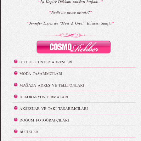
“
”
İyi Kapler Dükkanı satışları başladı...
“
”
Nedir bu meme merakı?
“
”
Jennifer Lopez ile “Meet & Greet” Biletleri Satışta
OUTLET CENTER ADRESLERİ
MODA TASARIMCILARI
MAĞAZA ADRES VE TELEFONLARI
DEKORASYON FİRMALARI
AKSESUAR VE TAKI TASARIMCILARI
DOĞUM FOTOĞRAFÇILARI
BUTİKLER