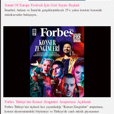
Sound Of Europe Festivali İçin Geri Sayım Başladı
İstanbul, Ankara ve İzmir’de gerçekleştirilecek 25’e yakın ücretsiz konserde
müzikseverler buluşuyor...
Forbes Türkiye’nin Konser Zenginleri Araştırması Açıklandı
Forbes Türkiye’nin üçüncü kez yayımladığı “Konser Zenginleri” araştırması,
konser ekonomisindeki büyümeyi ve Türkiye’de canlı müzik piyasasının