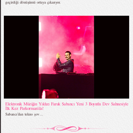
geçirdiği dönüşümü ortaya çıkarıyor.
Elektronik Müziğin Yıldızı Faruk Sabancı Yeni 3 Boyutlu Dev Sahnesiyle
İlk Kez Parkorman’da!
Sabancı’dan tekno şov…