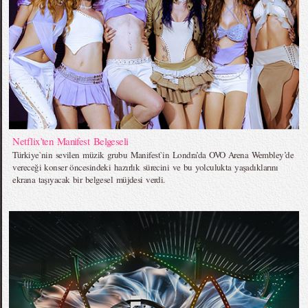
Netflix’ten Manifest Belgeseli
Türkiye`nin sevilen müzik grubu Manifest`in Londra’da OVO Arena Wembley’de
vereceği konser öncesindeki hazırlık sürecini ve bu yolculukta yaşadıklarını
ekrana taşıyacak bir belgesel müjdesi verdi.