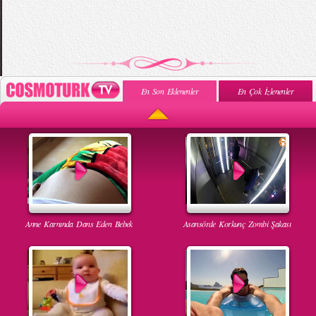
En Son Eklenenler
En Çok İzlenenler
Anne Karnında Dans Eden Bebek
Asansörde Korkunç Zombi Şakası