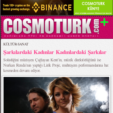
KÜLTÜR-SANAT
Şarkılardaki Kadınlar Kadınlardaki Şarkılar
Solistliğini müzisyen Çağlayan Kent’in, müzik direktörlüğünü ise
Nurkan Renda’nın yaptığı Lirik Proje, muhteşem performanslarına hız
kesmeden devam ediyor.