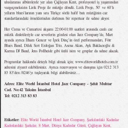
uluslararası albümlerde yer alan Çağlayan Kent, profesyonel iş yaşamından
vazgeçmeksizin Lirik Proje ile müziğe döndü. Lirik Proje, 50’ ve 60’lı
yılların blues’larının yanı sıra Türkçe sözlü hafif batı müziğinin caz
standartlarındaki örneklerinden derlenen bir repertuar ile sahne alıyor.
Her Cuma ve Cumartesi akşamı 22:00-01:00 saatleri arasında canlı caz
müzik dinletileriyle caz severlerin gözdesi olan Jazz Company’de, Mart
ayında ayrıca İlham Gencer ve İpek Dinç’in özel performansları, Fötr
Blues Band, Dilek Sert Erdoğan Trio, Asena Akan, Ayk Baklacıoğlu &
Karma DJ Band, Jens Pollheide gibi ünlü isim ve gruplar da sahne alacak.
Programlar hakkında detaylı bilgi almak için; www.eliteworldhotels.com.tr
adresini ziyaret edebilirsiniz. Ayrıca rezervasyon ve danışma için 0212 313
83 83’den /8246’yı tuşlayarak bilgi alabilirsiniz…
Adres: Elite World İstanbul Hotel Jazz Company - Şehit Muhtar
Cad. No:42 Taksim İstanbul
Tel: 0212 313 83 83
Etiketler:
Elite World İstanbul Hotel Jazz Company
,
Şarkılardaki Kadınlar
Kadınlardaki Şarkılar
,
8 Mart
,
Dünya Kadınlar Günü
,
Çağlayan Kent
,