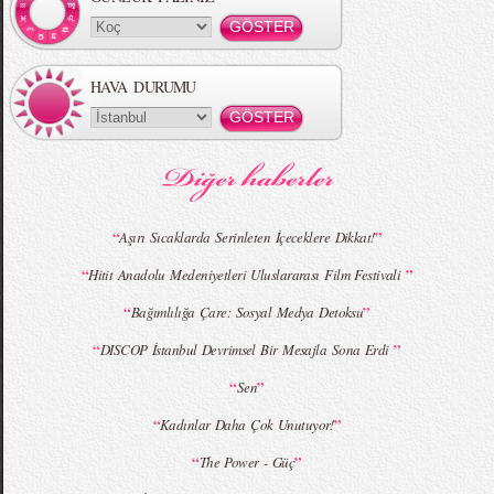
HAVA DURUMU
MBFWI - Gülçin Çengel 2015 Yaz
MBFWI - Zeynep Erdoğan 2015 Yaz
Koleksiyonu
Koleksiyonu
“
”
Aşırı Sıcaklarda Serinleten İçeceklere Dikkat!
“
”
Hitit Anadolu Medeniyetleri Uluslararası Film Festivali
MBFWI - Giray Sepin 2015 Yaz Koleksiyonu
MBFWI - Burçe Bekrek 2015 Yaz Koleksiyonu
“
”
Bağımlılığa Çare: Sosyal Medya Detoksu
“
”
DISCOP İstanbul Devrimsel Bir Mesajla Sona Erdi
“
”
Sen
“
”
Kadınlar Daha Çok Unutuyor!
“
”
The Power - Güç