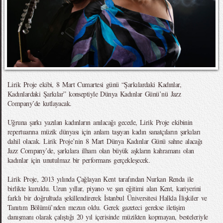
Lirik Proje ekibi, 8 Mart Cumartesi günü “Şarkılardaki Kadınlar,
Kadınlardaki Şarkılar” konseptiyle Dünya Kadınlar Günü’nü Jazz
Company’de kutlayacak.
Uğruna şarkı yazılan kadınların anılacağı gecede, Lirik Proje ekibinin
repertuarına müzik dünyası için anlam taşıyan kadın sanatçıların şarkıları
dahil olacak. Lirik Proje’nin 8 Mart Dünya Kadınlar Günü sahne alacağı
Jazz Company’de, şarkılara ilham olan büyük aşkların kahramanı olan
kadınlar için unutulmaz bir performans gerçekleşecek.
Lirik Proje, 2013 yılında Çağlayan Kent tarafından Nurkan Renda ile
birlikte kuruldu. Uzun yıllar, piyano ve şan eğitimi alan Kent, kariyerini
farklı bir doğrultuda şekillendirerek İstanbul Üniversitesi Halkla İlişkiler ve
Tanıtım Bölümü’nden mezun oldu. Gerek gazeteci gerekse iletişim
danışmanı olarak çalıştığı 20 yıl içerisinde müzikten kopmayan, besteleriyle