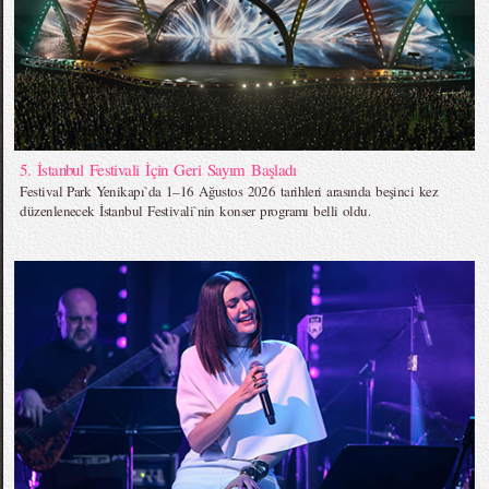
5. İstanbul Festivali İçin Geri Sayım Başladı
Festival Park Yenikapı`da 1–16 Ağustos 2026 tarihleri arasında beşinci kez
düzenlenecek İstanbul Festivali`nin konser programı belli oldu.