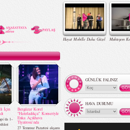
Hayat Mobille Daha Güzel
Muhteşem Ke
GÜNLÜK FALINIZ
HAVA DURUMU
li İçin
Bergüzar Korel
dı
"Hatırladıkça" Konseriyle
Enka Açıkhava
apı`da 1–
Tiyatrosu`nda
ihleri
27 Temmuz Pazartesi akşamı
z