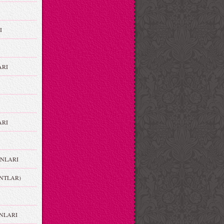
I
ARI
RI
NLARI
NTLAR)
NLARI