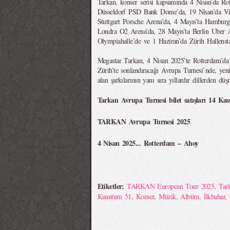
Tarkan, konser serisi kapsamında 4 Nisan’da Ro
Düsseldorf PSD Bank Dome’da, 19 Nisan’da Viy
Stuttgart Porsche Arena’da, 4 Mayıs’ta Hamburg
Londra O2 Arena’da, 28 Mayıs’ta Berlin Uber 
Olympiahalle’de ve 1 Haziran’da Zürih Hallensta
Megastar Tarkan, 4 Nisan 2025’te Rotterdam’da 
Zürih’te sonlandıracağı Avrupa Turnesi’nde, y
alan şarkılarının yanı sıra yıllardır dillerden dü
Tarkan Avrupa Turnesi bilet satışları 14 Kası
TARKAN Avrupa Turnesi 2025
4 Nisan 2025... Rotterdam – Ahoy
Etiketler:
TARKAN European Tour 2025
,
Tar
Kuantum 51
,
Konser
,
Müzik
,
Albüm
,
İlkbahar
,