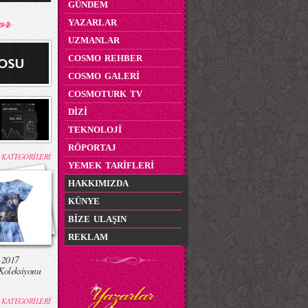
GÜNDEM
YAZARLAR
UZMANLAR
COSMO REHBER
COSMO GALERİ
COSMOTURK TV
DİZİ
TEKNOLOJİ
RÖPORTAJ
 KATEGORİLERİ
YEMEK TARİFLERİ
HAKKIMIZDA
KÜNYE
BİZE ULAŞIN
REKLAM
 2017
Koleksiyonu
 KATEGORİLERİ