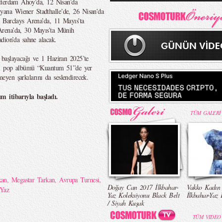
tterdam Ahoy’da, 12 Nisan’da
ana Wiener Stadthalle’de, 26 Nisan’da
 Barclays Arena’da, 11 Mayıs’ta
Arena’da, 30 Mayıs’ta Münih
dion’da sahne alacak.
başlayacağı ve 1 Haziran 2025’te
eni pop albümü “Kuantum 51”de yer
şmeyen şarkılarını da seslendirecek.
m itibarıyla başladı.
TÜM GALERİ
kan
,
Megastar Tarkan
,
Avrupa Turnesi
,
Doğay Can 2017 İlkbahar-
Vakko Kadın
Yaz
Yaz Koleksiyonu Black Belt
İlkbahar-Yaz 
/ Siyah Kuşak
TÜM VIDEO