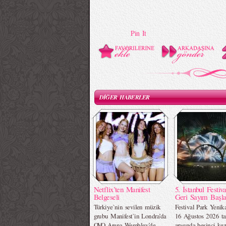
Pin It
DİĞER HABERLER
Netflix’ten Manifest
5. İstanbul Festiva
Belgeseli
Geri Sayım Başla
Türkiye`nin sevilen müzik
Festival Park Yenik
grubu Manifest`in Londra’da
16 Ağustos 2026 tar
OVO Arena Wembley’de
arasında beşinci ke