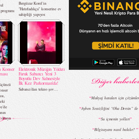
Bergüzar Korel`in
bul
"Hatırladıkça" konserine ev
r programı
sahipliği yapıyor.
n Konser
Elektronik Müziğin Yıldızı
rması
Faruk Sabancı Yeni 3
Boyutlu Dev Sahnesiyle
İlk Kez Parkorman’da!
 üçüncü
Sabancı’dan tekno şov…
onser
sı,
“
Makyaj hataları için çözümle
eki
e’de
“
Ayben Sessizliğini “Oha Dersin” il
ının
 ortaya
“
”
Su içmenin yolları
“
”
Bilgisayara nasıl bakılır?