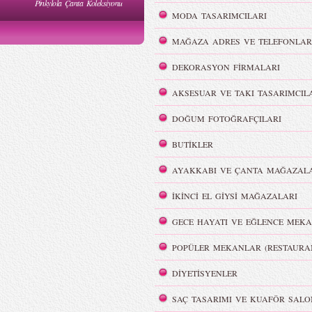
Pinkylola Çanta Koleksiyonu
WI Yaz
Hakan Akkaya - MBFWI Yaz
MODA TASARIMCILARI
2015 Defilesi
MAĞAZA ADRES VE TELEFONLAR
DEKORASYON FİRMALARI
AKSESUAR VE TAKI TASARIMCIL
Victoria`s Secret Meleklerinin
Dumanlı Göz Makyajı
DOĞUM FOTOĞRAFÇILARI
Şov Hazırlıkları
BUTİKLER
AYAKKABI VE ÇANTA MAĞAZALA
İKİNCİ EL GİYSİ MAĞAZALARI
GECE HAYATI VE EĞLENCE MEKA
i
REMISABBAH,
ar
MLLEPAUETTE Koleksiyonu
POPÜLER MEKANLAR (RESTAURA
DİYETİSYENLER
SAÇ TASARIMI VE KUAFÖR SALO