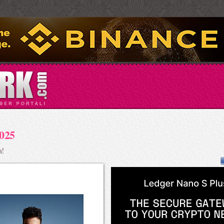
025
a!