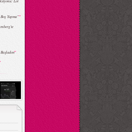
ksiyonu: Lot
”
“ Boş Yapma”
rnberg’te
”
e Başladım
”