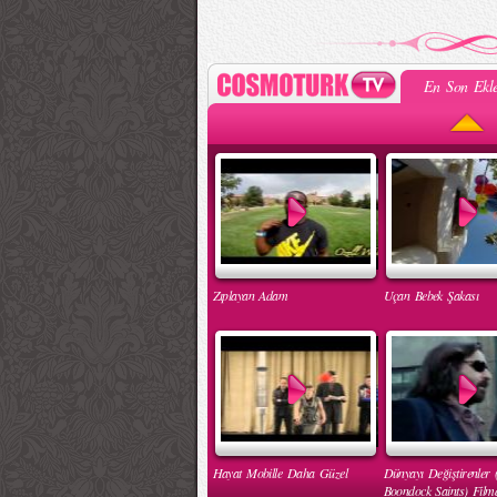
En Son Ekle
Zıplayan Adam
Uçan Bebek Şakası
Hayat Mobille Daha Güzel
Dünyayı Değiştirenler 
Boondock Saints) Filmd