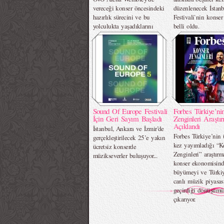
vereceği konser öncesindeki
düzenlenecek İstan
hazırlık sürecini ve bu
Festivali`nin konse
yolculukta yaşadıklarını
belli oldu.
ekrana taşıyacak bir belgesel
müjdesi verdi.
Sound Of Europe Festivali
Forbes Türkiye’ni
İçin Geri Sayım Başladı
Zenginleri Araştı
Açıklandı
İstanbul, Ankara ve İzmir’de
Forbes Türkiye’nin
gerçekleştirilecek 25’e yakın
kez yayımladığı “K
ücretsiz konserde
Zenginleri” araştırma
müzikseverler buluşuyor...
konser ekonomisind
büyümeyi ve Türkiy
canlı müzik piyasas
geçirdiği dönüşümü
çıkarıyor.