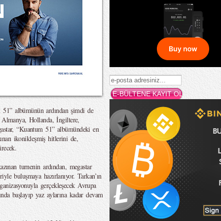
m 51” albümünün ardından şimdi de
 Almanya, Hollanda, İngiltere,
egastar, “Kuantum 51” albümündeki en
zınan ikonikleşmiş hitlerini de,
irecek.
kazınan turnenin ardından, megastar
iyle buluşmaya hazırlanıyor. Tarkan’ın
ganizasyonuyla gerçekleşecek Avrupa
ında başlayıp yaz aylarına kadar devam