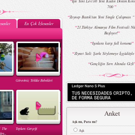
“
İşte Yeni Levi’s® Yeni Kadın Denim Kole
”
700
“
Zeynep Bastık’tan Yeni Single Çalışması 
nenler
En Çok İzlenenler
“
21.Türkiye Almanya Film Festivali Nü
”
Başlıyor!
“
”
Işınlara karşı full koruma
“
Ziynet Sali: Şarkı Söylemeye İçgüdüyl
“
Gençliğin Sırrı Altında Gizli
Görevimiz Tehlike Bebekleri
Anket
Aşk mı, Para mı?
( The
Toplum Gerçeği
Aşk
en...