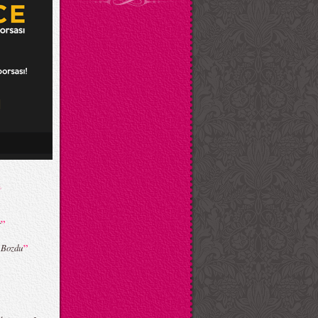
”
r
”
e Bozdu