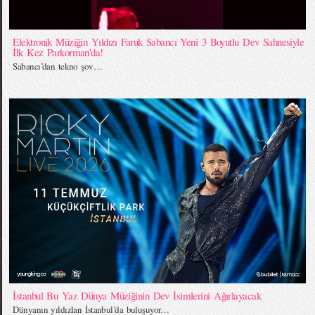
Elektronik Müziğin Yıldızı Faruk Sabancı Yeni 3 Boyutlu Dev Sahnesiyle
İlk Kez Parkorman’da!
Sabancı’dan tekno şov…
İstanbul Bu Yaz Dünya Müziğinin Dev İsimlerini Ağırlayacak
Dünyanın yıldızları İstanbul’da buluşuyor…