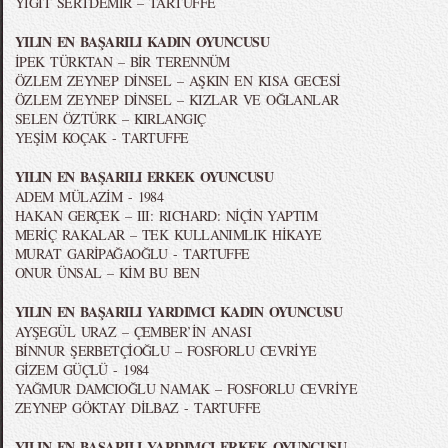
YİĞİT SERTDEMİR – TARTUFFE
YILIN EN BAŞARILI KADIN OYUNCUSU
İPEK TÜRKTAN – BİR TERENNÜM
ÖZLEM ZEYNEP DİNSEL – AŞKIN EN KISA GECESİ
ÖZLEM ZEYNEP DİNSEL – KIZLAR VE OĞLANLAR
SELEN ÖZTÜRK – KIRLANGIÇ
YEŞİM KOÇAK - TARTUFFE
YILIN EN BAŞARILI ERKEK OYUNCUSU
ADEM MÜLAZİM - 1984
HAKAN GERÇEK – III: RICHARD: NİÇİN YAPTIM
MERİÇ RAKALAR – TEK KULLANIMLIK HİKAYE
MURAT GARİPAĞAOĞLU - TARTUFFE
ONUR ÜNSAL – KİM BU BEN
YILIN EN BAŞARILI YARDIMCI KADIN OYUNCUSU
AYŞEGÜL URAZ – ÇEMBER’İN ANASI
BİNNUR ŞERBETÇİOĞLU – FOSFORLU CEVRİYE
GİZEM GÜÇLÜ - 1984
YAĞMUR DAMCIOĞLU NAMAK – FOSFORLU CEVRİYE
ZEYNEP GÖKTAY DİLBAZ - TARTUFFE
YILIN EN BAŞARILI YARDIMCI ERKEK OYUNCUSU