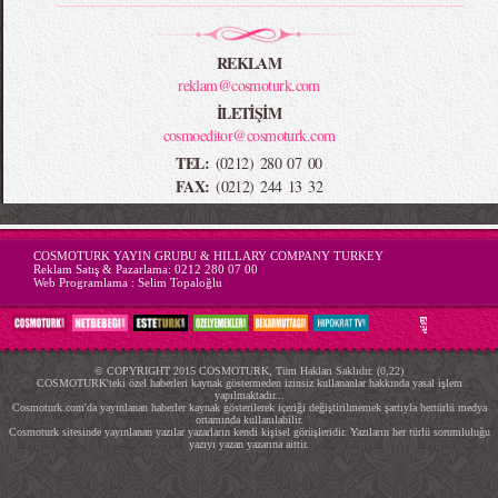
REKLAM
reklam@cosmoturk.com
İLETİŞİM
cosmoeditor@cosmoturk.com
TEL:
(0212) 280 07 00
FAX:
(0212) 244 13 32
-->
COSMOTURK YAYIN GRUBU & HILLARY COMPANY TURKEY
Reklam Satış & Pazarlama:
0212 280 07 00
Web Programlama :
Selim Topaloğlu
© COPYRIGHT 2015 COSMOTURK, Tüm Hakları Saklıdır. (0,22)
COSMOTURK'teki özel haberleri kaynak göstermeden izinsiz kullananlar hakkında yasal işlem
yapılmaktadır...
Cosmoturk.com'da yayınlanan haberler kaynak gösterilerek içeriği değiştirilmemek şartıyla hertürlü medya
ortamında kullanılabilir.
Cosmoturk sitesinde yayınlanan yazılar yazarların kendi kişisel görüşleridir. Yazıların her türlü sorumluluğu
yazıyı yazan yazarına aittir.