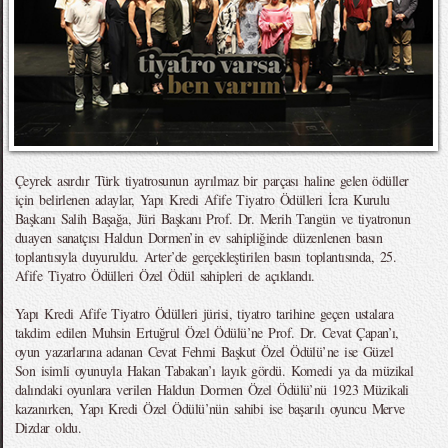
Çeyrek asırdır Türk tiyatrosunun ayrılmaz bir parçası haline gelen ödüller
için belirlenen adaylar, Yapı Kredi Afife Tiyatro Ödülleri İcra Kurulu
Başkanı Salih Başağa, Jüri Başkanı Prof. Dr. Merih Tangün ve tiyatronun
duayen sanatçısı Haldun Dormen’in ev sahipliğinde düzenlenen basın
toplantısıyla duyuruldu. Arter’de gerçekleştirilen basın toplantısında, 25.
Afife Tiyatro Ödülleri Özel Ödül sahipleri de açıklandı.
Yapı Kredi Afife Tiyatro Ödülleri jürisi, tiyatro tarihine geçen ustalara
takdim edilen Muhsin Ertuğrul Özel Ödülü’ne Prof. Dr. Cevat Çapan’ı,
oyun yazarlarına adanan Cevat Fehmi Başkut Özel Ödülü’ne ise Güzel
Son isimli oyunuyla Hakan Tabakan’ı layık gördü. Komedi ya da müzikal
dalındaki oyunlara verilen Haldun Dormen Özel Ödülü’nü 1923 Müzikali
kazanırken, Yapı Kredi Özel Ödülü’nün sahibi ise başarılı oyuncu Merve
Dizdar oldu.