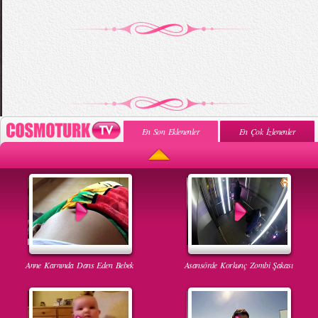
En Son Eklenenler
En Çok İzlenenler
Anne Karnında Dans Eden Bebek
Asansörde Korkunç Zombi Şakası