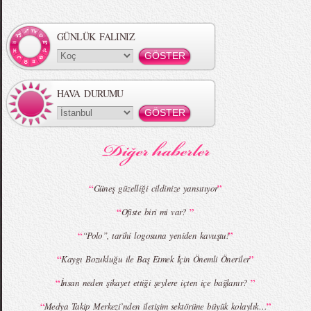
Örgü Saç Modelleri
MBFWI - Hakan Akkaya 2015 Yaz
Koleksiyonu
GÜNLÜK FALINIZ
HAVA DURUMU
MBFWI - Gülçin Çengel 2015 Yaz
MBFWI - Zeynep Erdoğan 2015 Yaz
Koleksiyonu
Koleksiyonu
“
”
Güneş güzelliği cildinize yansıtıyor
“
”
Ofiste biri mi var?
MBFWI - Giray Sepin 2015 Yaz Koleksiyonu
MBFWI - Burçe Bekrek 2015 Yaz Koleksiyonu
“
”
“Polo”, tarihi logosuna yeniden kavuştu!
“
”
Kaygı Bozukluğu ile Baş Etmek İçin Önemli Öneriler
“
”
İnsan neden şikayet ettiği şeylere içten içe bağlanır?
“
”
Medya Takip Merkezi’nden iletişim sektörüne büyük kolaylık…