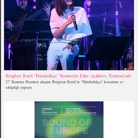
Bergüzar Korel "Hatırladıkça" Konseriyle Enka Açıkhava Tiyatrosu`nda
27 Temmuz Pazartesi akşamı Bergüzar Korel`in "Hatırladıkça" konserine ev
sahipliği yapıyor.