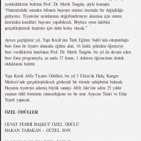
yenilediklerini belirten Prof. Dr. Merih Tangün, şöyle konuştu:
“Önümüzdeki seneden itibaren başvuru sistemi üzerinde bir değişikliğe
gidiyoruz. Tiyatrolar oyunlarının değerlendirmeye alınması için sistem
üzerinden kendileri başvuru yapabilecek. Böylece oyun takibini
gerçekleştirmek hepimiz için daha kolay olacak.”
Ayrıca geçtiğimiz yıl, Yapı Kredi’nin Türk Eğitim Vakfı’nda oluşturduğu
burs fonu ile tiyatro alanında eğitim alan, 16 farklı şehirden öğrenciye
burs verdiklerini hatırlatan Prof. Dr. Merih Tangün, bu yıl da devam eden
burs fonu programıyla, şu anda 17 lisans, 1 doktora öğrencisine destek
olduklarını belirtti.
Yapı Kredi Afife Tiyatro Ödülleri, bu yıl 3 Ekim’de Haliç Kongre
Merkezi’nde gerçekleştirilecek görkemli bir törenle sahiplerini bulacak.
Hayatını tiyatroya adamış büyük sanatçı Afife Jale’nin adını 25 yıldır
yaşatan ödül töreninin sunuculuğunu ise bu sene Ayşecan Tatari ve Edip
Tepeli yapacak.
ÖZEL ÖDÜLLER
CEVAT FEHMİ BAŞKUT ÖZEL ÖDÜLÜ
HAKAN TABAKAN – GÜZEL SON