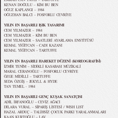
KENAN DOĞULU – KİM BU BEN
OĞUZ KAPLANGI – 1984
OĞUZHAN BALCI – FOSFORLU CEVRİYE
YILIN EN BAŞARILI IŞIK TASARIMI
CEM YILMAZER – 1984
CEM YILMAZER – KİM BU BEN
CEM YILMAZER – SAATLERİ AYARLAMA ENSTİTÜSÜ
KEMAL YİĞİTCAN – CADI KAZANI
KEMAL YİĞİTCAN – TARTUFFE
YILIN EN BAŞARILI HAREKET DÜZENİ (KOREOGRAFİSİ)
İZMİR TENİM – SİDİKLİ KASABASI MÜZİKALİ
MARAL CERANOĞLU – FOSFORLU CEVRİYE
ÖZGE MİDİLLİ – TARTUFFE
SEDA ÖZGİŞ – JEKYLL & HYDE
TAN TEMEL - 1984
YILIN EN BAŞARILI GENÇ KUŞAK SANATÇISI
ADİL İRFANOĞLU – CEVİZ AĞACI
DİLARA VURAL – SİPARİŞ LİSTESİ / WISH LIST
HAZAL ARDUÇ – TALİHSİZ ÇOCUK PARKI YARALANMALARI
KAAN KURTOĞLU – LAV