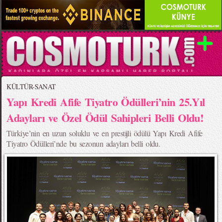
KÜLTÜR-SANAT
Yapı Kredi Afife Tiyatro Ödülleri’nin 25.Yıl
Adayları ve Özel Ödül Sahipleri Belli Oldu!
Türkiye’nin en uzun soluklu ve en prestijli ödülü Yapı Kredi Afife
Tiyatro Ödülleri’nde bu sezonun adayları belli oldu.