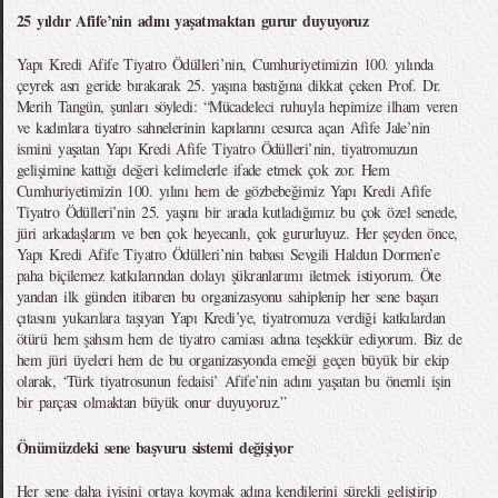
25 yıldır Afife’nin adını yaşatmaktan gurur duyuyoruz
Yapı Kredi Afife Tiyatro Ödülleri’nin, Cumhuriyetimizin 100. yılında
çeyrek asrı geride bırakarak 25. yaşına bastığına dikkat çeken Prof. Dr.
Merih Tangün, şunları söyledi: “Mücadeleci ruhuyla hepimize ilham veren
ve kadınlara tiyatro sahnelerinin kapılarını cesurca açan Afife Jale’nin
ismini yaşatan Yapı Kredi Afife Tiyatro Ödülleri’nin, tiyatromuzun
gelişimine kattığı değeri kelimelerle ifade etmek çok zor. Hem
Cumhuriyetimizin 100. yılını hem de gözbebeğimiz Yapı Kredi Afife
Tiyatro Ödülleri’nin 25. yaşını bir arada kutladığımız bu çok özel senede,
jüri arkadaşlarım ve ben çok heyecanlı, çok gururluyuz. Her şeyden önce,
Yapı Kredi Afife Tiyatro Ödülleri’nin babası Sevgili Haldun Dormen’e
paha biçilemez katkılarından dolayı şükranlarımı iletmek istiyorum. Öte
yandan ilk günden itibaren bu organizasyonu sahiplenip her sene başarı
çıtasını yukarılara taşıyan Yapı Kredi’ye, tiyatromuza verdiği katkılardan
ötürü hem şahsım hem de tiyatro camiası adına teşekkür ediyorum. Biz de
hem jüri üyeleri hem de bu organizasyonda emeği geçen büyük bir ekip
olarak, ‘Türk tiyatrosunun fedaisi’ Afife’nin adını yaşatan bu önemli işin
bir parçası olmaktan büyük onur duyuyoruz.”
Önümüzdeki sene başvuru sistemi değişiyor
Her sene daha iyisini ortaya koymak adına kendilerini sürekli geliştirip