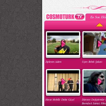
En Son Ekle
Zıplayan Adam
Uçan Bebek Şakası
Hayat Mobille Daha Güzel
Dünyayı Değiştirenler 
Boondock Saints) Filmd