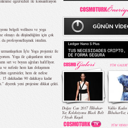
inlenme egzersizleri ile konsantrasyon
yonu belgeli wellness ve yoga
nne olmayı da düşündüğüm için çok
a da profesyonelleşmek istedim.
uzmanlaşırken İş’te Yoga projemiz ile
yorum. Yoga ile çalışanların stresi
rın sırt ve boyun ağrıları hafifliyor.
TÜM GALERİ
oga ve nefesle hem kan dolaşımını
elten egzersizler, hem de nefese
m. 15 dakikadan 90 dakikaya kadar
m.” diyerek yeni projesine dikkat çekti.
Doğay Can 2017 İlkbahar-
Vakko Kadın
Yaz Koleksiyonu Black Belt
İlkbahar-Yaz 
/ Siyah Kuşak
TÜM VIDEO