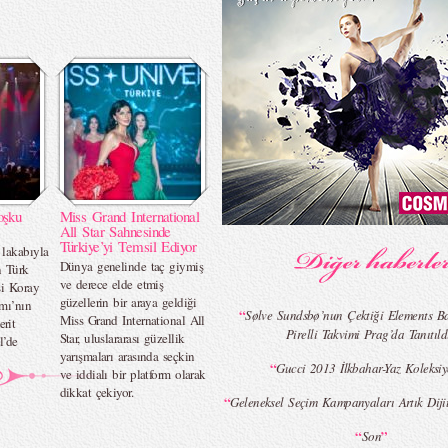
oşku
Miss Grand International
All Star Sahnesinde
Türkiye’yi Temsil Ediyor
lakabıyla
Dünya genelinde taç giymiş
n Türk
ve derece elde etmiş
si Koray
güzellerin bir araya geldiği
mı’nın
“
Sølve Sundsbø’nun Çektiği Elements Ba
Miss Grand International All
rit
Pirelli Takvimi Prag’da Tanıtıld
Star, uluslararası güzellik
l’de
yarışmaları arasında seçkin
“
Gucci 2013 İlkbahar-Yaz Koleksi
ve iddialı bir platform olarak
dikkat çekiyor.
“
Geleneksel Seçim Kampanyaları Artık Diji
“
”
Son