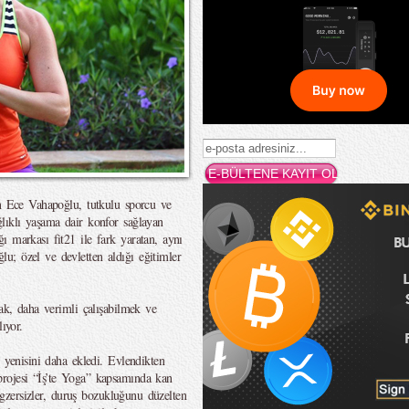
an Ece Vahapoğlu, tutkulu sporcu ve
lıklı yaşama dair konfor sağlayan
ı markası fit21 ile fark yaratan, aynı
u; özel ve devletten aldığı eğitimler
mak, daha verimli çalışabilmek ve
ıyor.
r yenisini daha ekledi. Evlendikten
rojesi “İş’te Yoga” kapsamında kan
 egzersizler, duruş bozukluğunu düzelten