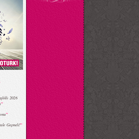
şlıklı 2026
”
ı
”
yonu
”
tale Geçmeli!