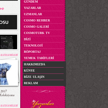
GÜNDEM
YAZARLAR
UZMANLAR
COSMO REHBER
COSMO GALERİ
COSMOTURK TV
DİZİ
TEKNOLOJİ
RÖPORTAJ
 KATEGORİLERİ
YEMEK TARİFLERİ
HAKKIMIZDA
KÜNYE
BİZE ULAŞIN
REKLAM
 2017
Koleksiyonu
 KATEGORİLERİ