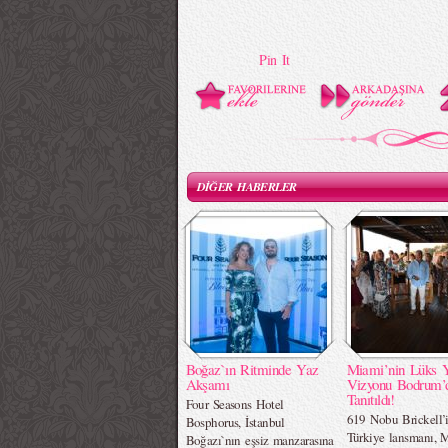
Pin It
DİĞER HABERLER
Boğaz`ın Ritminde Yaz
Miami’nin Lüks 
Akşamı
Vizyonu Bodrum’
Tanıtıldı!
Four Seasons Hotel
619 Nobu Brickell’
Bosphorus, İstanbul
Türkiye lansmanı, 
Boğazı`nın eşsiz manzarasına