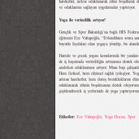
hareketler, nefese odaklanarak zihni boşaltarak d
ve odaklanma sağlayan uygulamalar yaptırıyor.
Yoga ile verimlilik artıyor!
Gençlik ve Spor Bakanlığı’na bağlı HİS Federas
eğitmeni Ece Vahapoğlu, “Evlendikten sonra a
boyutlu faydaları olan yogaya yönelip, bu aland
Hamile ve çocuk yogası konularında bir yandan 
de iş hayatında verimliliğin artmasına destek olu
azalırken odaklanması artıyor. Masa başı çalışanla
Hem fiziksel, hem zihinsel sağlık iyileşiyor. Y
artıran hareketler, hem duruş bozukluklarını düz
odaklanarak zihnin boşalmasına destek oluyoru
çeşitlendirerek iş yerlerinde de yoga yaptırıyoru
Etiketler:
Ece Vahapoğlu
,
Yoga Hocası
,
Spor