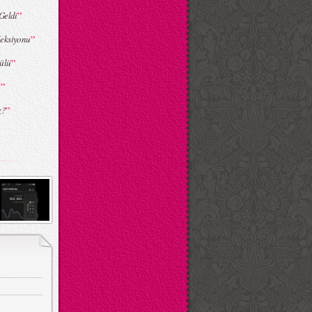
”
Geldi
”
eksiyonu
”
ülü
”
.
”
z?