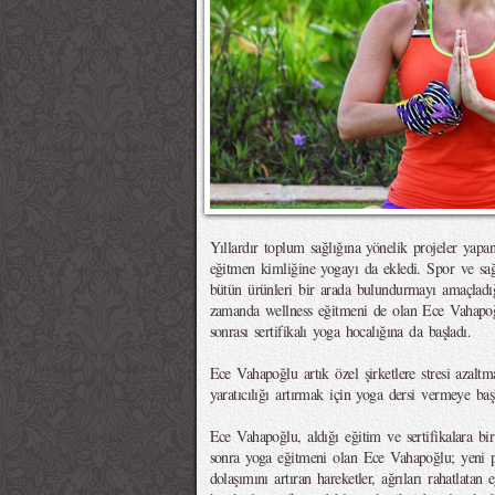
Yıllardır toplum sağlığına yönelik projeler yap
eğitmen kimliğine yogayı da ekledi. Spor ve sağ
bütün ürünleri bir arada bulundurmayı amaçladığ
zamanda wellness eğitmeni de olan Ece Vahapoğl
sonrası sertifikalı yoga hocalığına da başladı.
Ece Vahapoğlu artık özel şirketlere stresi azalt
yaratıcılığı artırmak için yoga dersi vermeye başl
Ece Vahapoğlu, aldığı eğitim ve sertifikalara bi
sonra yoga eğitmeni olan Ece Vahapoğlu; yeni p
dolaşımını artıran hareketler, ağrıları rahatlatan