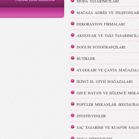
MODA TASARIMCILARI
WI Yaz
Hakan Akkaya - MBFWI Yaz
2015 Defilesi
MAĞAZA ADRES VE TELEFONLAR
DEKORASYON FİRMALARI
AKSESUAR VE TAKI TASARIMCIL
DOĞUM FOTOĞRAFÇILARI
Victoria`s Secret Meleklerinin
Dumanlı Göz Makyajı
Şov Hazırlıkları
BUTİKLER
AYAKKABI VE ÇANTA MAĞAZALA
İKİNCİ EL GİYSİ MAĞAZALARI
GECE HAYATI VE EĞLENCE MEKA
i
REMISABBAH,
ar
MLLEPAUETTE Koleksiyonu
POPÜLER MEKANLAR (RESTAURA
DİYETİSYENLER
SAÇ TASARIMI VE KUAFÖR SALO
YOGA MERKEZLERİ