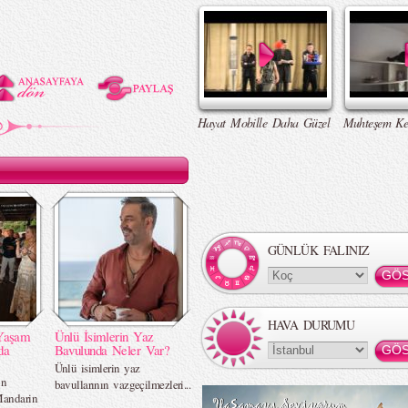
Hayat Mobille Daha Güzel
Muhteşem Ke
GÜNLÜK FALINIZ
HAVA DURUMU
Yaşam
Ünlü İsimlerin Yaz
da
Bavulunda Neler Var?
Ünlü isimlerin yaz
in
bavullarının vazgeçilmezleri...
Mandarin