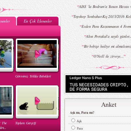
“
AIAS ’la Bodrum’a Yunan Havası 
“
Topshop Sonbahar-Kış 2015/2016 Kol
nenler
En Çok İzlenenler
“
Evden Para Kazanmanın 4 Form
“
Altın Portakal'a sayılı günler..
“
Bir bebişe hediye mi almalısını
“
”
O’Neill ile zirveye…
Görevimiz Tehlike Bebekleri
Anket
Aşk mı, Para mı?
Aşk
( The
Toplum Gerçeği
en...
Para