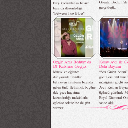
Oriental Bodrum’da
karşı konumlanan havuz
gerçekleşti...
başında düzenlediği
"Between Two Blues"
davetiyle yazın en özel
akşamlarından birine ev
sahipliği yaptı.
Özgür Aras Bodrum’da
Koray Avcı ile C
DJ Kabinine Geçiyor
Dolu Bayram
Müzik ve eğlence
“Sesi Gülen Adam” 
dünyasında trendleri
gönüllere taht kura
belirleyen isimlerin başında
müziğinin güçlü se
gelen ünlü iletişimci, bugüne
Avcı, Kurban Bayra
dek gece hayatına
üçüncü gününde Me
kazandırdığı mekânlarla
Royal Diamond Ote
eğlence sektörüne de yön
sahne aldı.
vermişti.