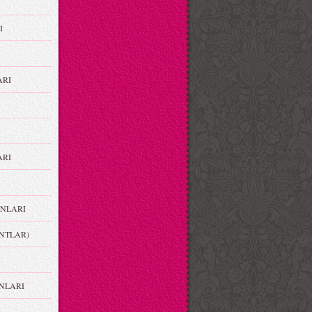
I
ARI
RI
NLARI
NTLAR)
NLARI