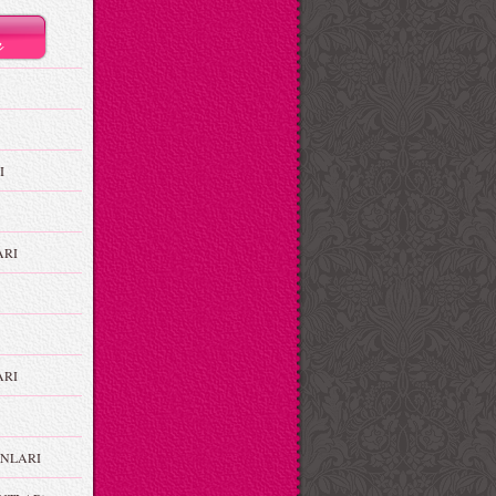
I
ARI
RI
NLARI