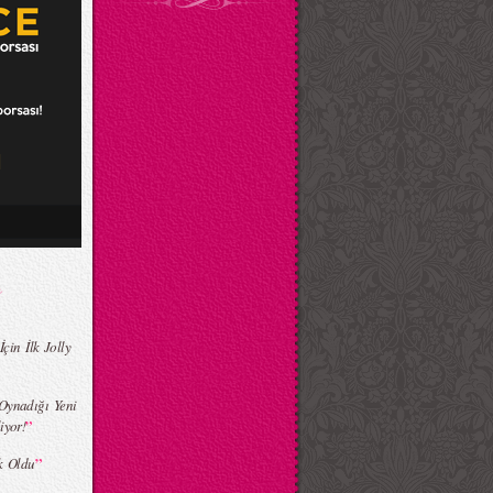
in İlk Jolly
Oynadığı Yeni
”
iyor!
”
k Oldu