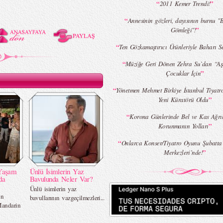
“
”
2011 Kemer Trendi!
“
Annesinin gözleri, dayısının burnu "
”
Gömleği"!
“
Ten Gözkamaştırıcı Ürünleriyle Baharı 
“
Müziğe Geri Dönen Zehra Su`dan “Aşk
”
Çocuklar İçin
“
Yönetmen Mehmet Birkiye İstanbul Tiyatro
”
Yeni Küratörü Oldu
“
Korona Günlerinde Bel ve Kas Ağrı
”
Korunmanın Yolları
“
Onlarca Konser/Tiyatro Oyunu Şubatta
”
Merkezleri’nde!
Yaşam
Ünlü İsimlerin Yaz
da
Bavulunda Neler Var?
Ünlü isimlerin yaz
in
bavullarının vazgeçilmezleri...
Mandarin