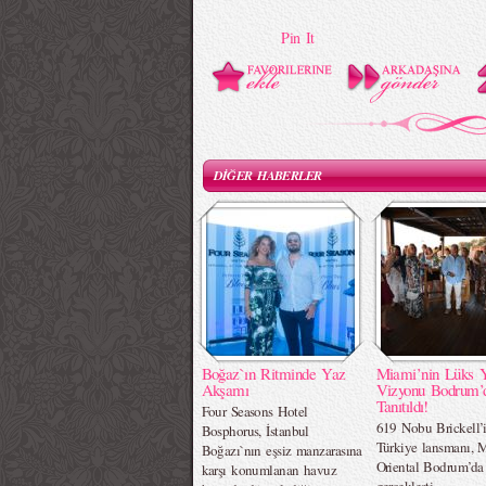
Pin It
DİĞER HABERLER
Boğaz`ın Ritminde Yaz
Miami’nin Lüks 
Akşamı
Vizyonu Bodrum’
Tanıtıldı!
Four Seasons Hotel
619 Nobu Brickell’
Bosphorus, İstanbul
Türkiye lansmanı, 
Boğazı`nın eşsiz manzarasına
Oriental Bodrum’da
karşı konumlanan havuz