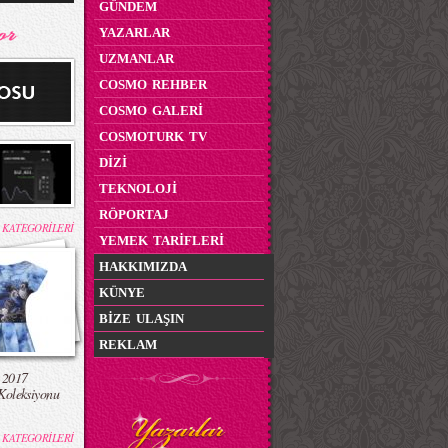
GÜNDEM
YAZARLAR
UZMANLAR
COSMO REHBER
COSMO GALERİ
COSMOTURK TV
DİZİ
TEKNOLOJİ
RÖPORTAJ
 KATEGORİLERİ
YEMEK TARİFLERİ
HAKKIMIZDA
KÜNYE
BİZE ULAŞIN
REKLAM
 2017
Koleksiyonu
 KATEGORİLERİ