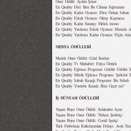
Onur Ödülü: Aydan Şener
En Quality Dizi: Ben Bu Cihana Sığmazam
En Quality Kadın Oyuncu: Ebru Özkan Saban
En Quality Erkek Oyuncu: Oktay Kaynarca
En Quality Kadın Sanatçı: Melek mosso
En Quality Yardımcı Erkek Oyuncu: Mustafa A
En Quality Yardımcı Kadın Oyuncu: Elçin Afa
MEDYA ÖDÜLLERİ
Meslek Onur Ödülü: Celal Korkut
En Quality Tv Muhabiri: Fulya Öztürk
En Quality Eğlence Programı: Güldür Güldür 
En Quality Müzik Eğlence Programı: Şarkılar B
En Quality Sabah Kuşağı Programı: Bu Sabah
En Quality Youtube Kanalı: Bize Geçti mi?
İŞ DÜNYASI ÖDÜLLERİ
Yaşam Boyu Onur Ödülü: Selahattin Ayan
Yaşam Boyu Onur Ödülü: Türkan Şerbetçi
Yaşam Boyu Onur Ödülü: Cemil İpekçi
Türk Futboluna Katkılarından Dolayı: Arda Tur