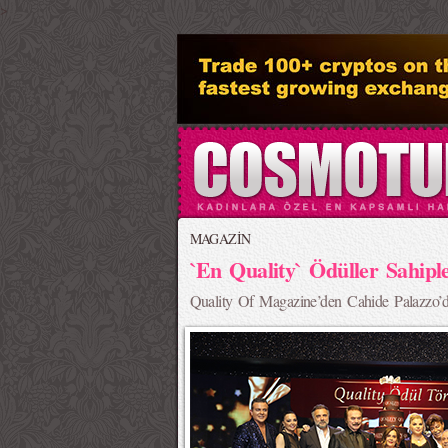
>
MAGAZİN
`En Quality` Ödüller Sahipl
Quality Of Magazine’den Cahide Palazzo’da