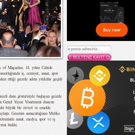
 of Magazine, 14. yılını Cahide
nsorluğunda iş, cemiyet, sanat, spor
ın ettiği gecede adeta yıldızlar geçidi
celi dans gösterisiyle başlayan gecede
e’in Genel Yayın Yönetmeni duayen
ldır büyük bir özveri ve emekle
paylaştı. Gecenin sunuculuğunu Melike
öreninde sanat, medya, spor ve iş
rini buldu.