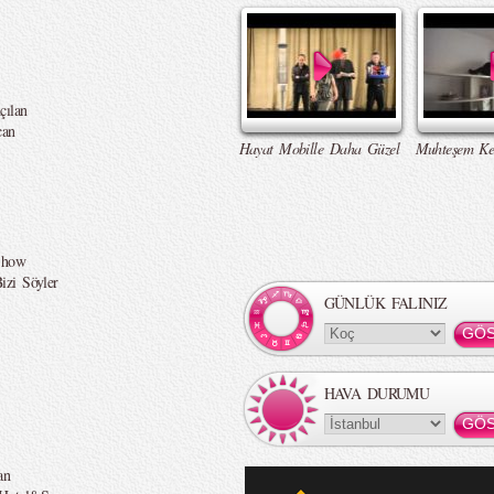
çılan
can
Hayat Mobille Daha Güzel
Muhteşem Ke
Show
izi Söyler
GÜNLÜK FALINIZ
HAVA DURUMU
an