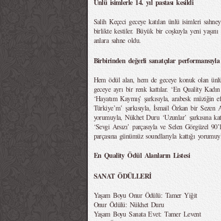
Ünlü isimlerle 14. yıl pastası kesildi
Salih Keçeci geceye katılan ünlü isimleri sahneye
birlikte kestiler. Büyük bir coşkuyla yeni yaşını
anlara sahne oldu.
Birbirinden değerli sanatçılar performansıy
Hem ödül alan, hem de geceye konuk olan ünlü sa
geceye ayrı bir renk kattılar. ‘En Quality Kad
‘Hayatım Kaymış’ şarkısıyla, arabesk müziğin 
Türkiye’m’ şarkısıyla, İsmail Özkan bir Sezen A
yorumuyla, Nükhet Duru ‘Uzunlar’ şarkısına kat
‘Sevgi Arsızı’ parçasıyla ve Selen Görgüzel 90’l
parçasına günümüz soundlarıyla kattığı yorumuyla
En Quality Ödül Alanların Listesi
SANAT ÖDÜLLERİ
Yaşam Boyu Onur Ödülü: Tamer Yiğit
Onur Ödülü: Nükhet Duru
Yaşam Boyu Sanata Evet: Tamer Levent