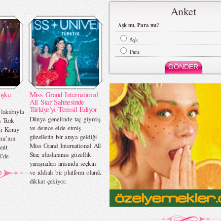
Anket
Aşk mı, Para mı?
Aşk
Para
oşku
Miss Grand International
All Star Sahnesinde
Türkiye’yi Temsil Ediyor
lakabıyla
Dünya genelinde taç giymiş
n Türk
ve derece elde etmiş
si Koray
güzellerin bir araya geldiği
mı’nın
Miss Grand International All
rit
Star, uluslararası güzellik
l’de
yarışmaları arasında seçkin
ve iddialı bir platform olarak
dikkat çekiyor.