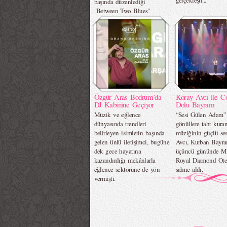
gerçekleşti...
başında düzenlediği
"Between Two Blues"
davetiyle yazın en özel
akşamlarından birine ev
sahipliği yaptı.
Özgür Aras Bodrum’da
Koray Avcı ile C
DJ Kabinine Geçiyor
Dolu Bayram
Müzik ve eğlence
“Sesi Gülen Adam” 
dünyasında trendleri
gönüllere taht kura
belirleyen isimlerin başında
müziğinin güçlü se
gelen ünlü iletişimci, bugüne
Avcı, Kurban Bayra
dek gece hayatına
üçüncü gününde Me
kazandırdığı mekânlarla
Royal Diamond Ote
eğlence sektörüne de yön
sahne aldı.
vermişti.