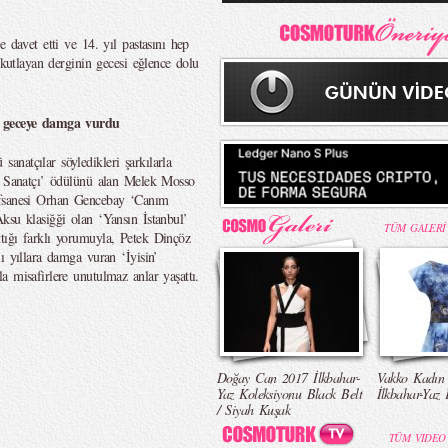
 davet etti ve 14. yıl pastasını hep
 kutlayan derginin gecesi eğlence dolu
la geceye damga vurdu
natçılar söyledikleri şarkılarla
ın Sanatçı’ ödülünü alan Melek Mosso
efsanesi Orhan Gencebay ‘Canım
ksu klasiğği olan ‘Yansın İstanbul’
TÜM GALERİ
tığı farklı yorumuyla, Petek Dinçöz
ı yıllara damga vuran ‘İyisin’
 misafirlere unutulmaz anlar yaşattı.
Doğay Can 2017 İlkbahar-
Vakko Kadın
Yaz Koleksiyonu Black Belt
İlkbahar-Yaz 
/ Siyah Kuşak
TÜM VIDEO