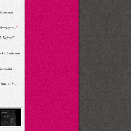
Babasının
”
Selamlıyor…
 Defteri”
 Festivali’nin
larından
 İBB Kültür