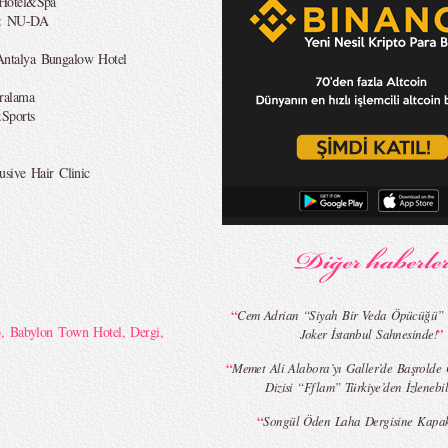
 Hotel&Spa
ı: NU-DA
Antalya Bungalow Hotel
ralama
Sports
sive Hair Clinic
“
Cem Adrian “Siyah Bir Veda Öpücüğü” İç
o
,
Babylon Town Hotel
,
Dergi
,
”
Joker İstanbul Sahnesinde!
“
Memet Ali Alabora’yı Galler’de Başrolde 
Dizisi “Fflam” Türkiye’den İzlenebil
“
Songül Öden Laha Dergisine Kapa