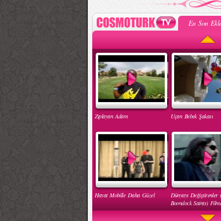
En Son Ekle
Zıplayan Adam
Uçan Bebek Şakası
Hayat Mobille Daha Güzel
Dünyayı Değiştirenler 
Boondock Saints) Filmd