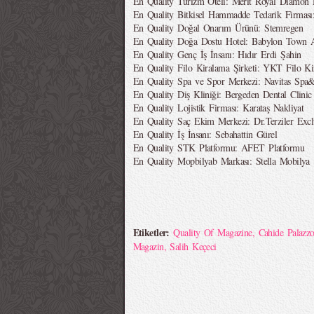
En Quality Turizm Oteli: Merit Royal Diamon
En Quality Bitkisel Hammadde Tedarik Firmas
En Quality Doğal Onarım Ürünü: Stemregen
En Quality Doğa Dostu Hotel: Babylon Town 
En Quality Genç İş İnsanı: Hıdır Erdi Şahin
En Quality Filo Kiralama Şirketi: YKT Filo Ki
En Quality Spa ve Spor Merkezi: Navitas Spa&
En Quality Diş Kliniği: Bergeden Dental Clinic
En Quality Lojistik Firması: Karataş Nakliyat
En Quality Saç Ekim Merkezi: Dr.Terziler Exclu
En Quality İş İnsanı: Sebahattin Gürel
En Quality STK Platformu: AFET Platformu
En Quality Mopbilyab Markası: Stella Mobilya
Etiketler:
Quality Of Magazine
,
Cahide Palazz
Magazin
,
Salih Keçeci