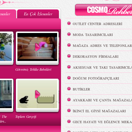
nenler
En Çok İzlenenler
OUTLET CENTER ADRESLERİ
MODA TASARIMCILARI
MAĞAZA ADRES VE TELEFONLAR
DEKORASYON FİRMALARI
AKSESUAR VE TAKI TASARIMCIL
Görevimiz Tehlike Bebekleri
DOĞUM FOTOĞRAFÇILARI
BUTİKLER
AYAKKABI VE ÇANTA MAĞAZALA
İKİNCİ EL GİYSİ MAĞAZALARI
( The
Toplum Gerçeği
en...
GECE HAYATI VE EĞLENCE MEKA