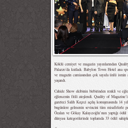
Köklü cemiyet ve magazin yayınlarından Quality
Palazzo’da kutladı. Babylon Town Hotel ana spo
ve magazin camiasından çok sayıda ünlü ismin ak
yaşandı.
Cahide Show ekibinin birbirinden renkli ve eğlen
eğlencenin fitili ateşlendi. Quality of Magazin
gazeteci Salih Keçeci açılış konuşmasında 14 yı
bugünlere gelmenin sevincini tüm misafirlerle 
Öcalan ve Gökay Kalaycıoğlu’nun yaptığı ödül t
dünyası kategorilerinde toplamda 33 ödül sahiple