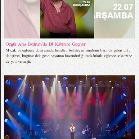
Özgür Aras Bodrum’da DJ Kabinine Geçiyor
Müzik ve eğlence dünyasında trendleri belirleyen isimlerin başında gelen ünlü
iletişimci, bugüne dek gece hayatına kazandırdığı mekânlarla eğlence sektörüne
de yön vermişti.