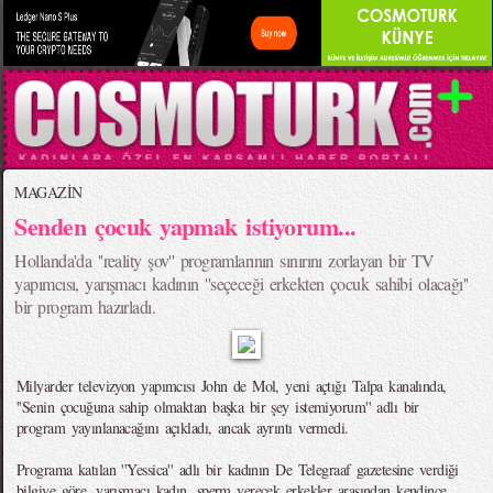
MAGAZİN
Senden çocuk yapmak istiyorum...
Hollanda'da ''reality şov'' programlarının sınırını zorlayan bir TV
yapımcısı, yarışmacı kadının ''seçeceği erkekten çocuk sahibi olacağı''
bir program hazırladı.
Milyarder televizyon yapımcısı John de Mol, yeni açtığı Talpa kanalında,
''Senin çocuğuna sahip olmaktan başka bir şey istemiyorum'' adlı bir
program yayınlanacağını açıkladı, ancak ayrıntı vermedi.
Programa katılan ''Yessica'' adlı bir kadının De Telegraaf gazetesine verdiği
bilgiye göre, yarışmacı kadın, sperm verecek erkekler arasından kendince