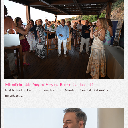
Miami’nin Lüks Yaşam Vizyonu Bodrum’da Tanıtıldı!
619 Nobu Brickell’in Türkiye lansmanı, Mandarin Oriental Bodrum’da
gerçekleşti...