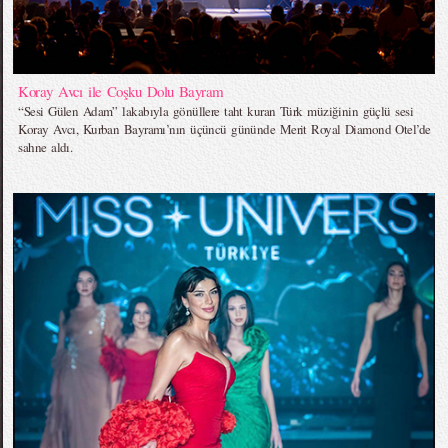
Koray Avcı ile Coşku Dolu Bayram
“Sesi Gülen Adam” lakabıyla gönüllere taht kuran Türk müziğinin güçlü sesi
Koray Avcı, Kurban Bayramı’nın üçüncü gününde Merit Royal Diamond Otel’de
sahne aldı.