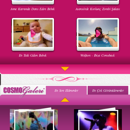
Anne Karnında Dans Eden Bebek
Asansörde Korkunç Zombi Şakası
En Tatlı Gülen Bebek
Wolfson - Ibiza Comeback
En Son Eklenenler
En Çok Görüntülenenler
Uyuyan Bebeğe Gangnam Dinletilirse Ne Olur
Uykusun Da Gülen Bebek