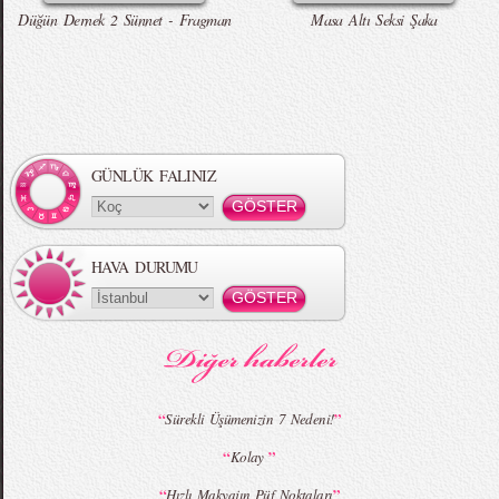
Düğün Dernek 2 Sünnet - Fragman
Masa Altı Seksi Şaka
Örgü Saç Modelleri
MBFWI - Hakan Akkaya 2015 Yaz
Koleksiyonu
GÜNLÜK FALINIZ
HAVA DURUMU
MBFWI - Gülçin Çengel 2015 Yaz
MBFWI - Zeynep Erdoğan 2015 Yaz
Koleksiyonu
Koleksiyonu
“
”
Sürekli Üşümenizin 7 Nedeni!
“
”
Kolay
MBFWI - Giray Sepin 2015 Yaz Koleksiyonu
MBFWI - Burçe Bekrek 2015 Yaz Koleksiyonu
“
”
Hızlı Makyajın Püf Noktaları