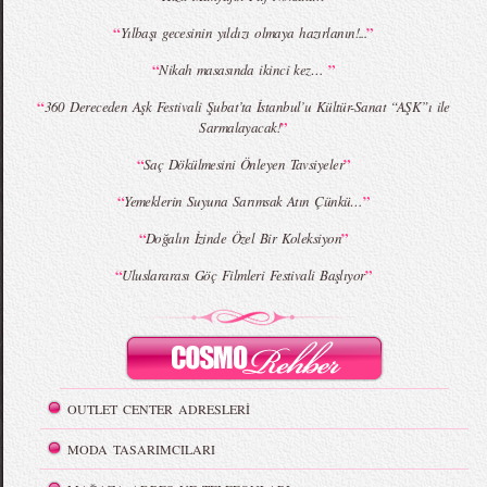
“
”
Yılbaşı gecesinin yıldızı olmaya hazırlanın!...
“
”
Nikah masasında ikinci kez…
“
360 Dereceden Aşk Festivali Şubat’ta İstanbul’u Kültür-Sanat “AŞK”ı ile
”
Sarmalayacak!
“
”
Saç Dökülmesini Önleyen Tavsiyeler
“
”
Yemeklerin Suyuna Sarımsak Atın Çünkü…
“
”
Doğalın İzinde Özel Bir Koleksiyon
“
”
Uluslararası Göç Filmleri Festivali Başlıyor
OUTLET CENTER ADRESLERİ
MODA TASARIMCILARI