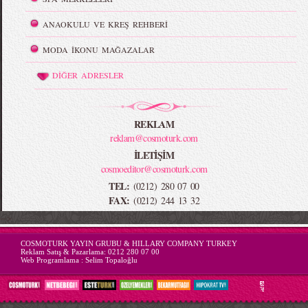
ANAOKULU VE KREŞ REHBERİ
MODA İKONU MAĞAZALAR
DİĞER ADRESLER
REKLAM
reklam@cosmoturk.com
İLETİŞİM
cosmoeditor@cosmoturk.com
TEL:
(0212) 280 07 00
FAX:
(0212) 244 13 32
-->
COSMOTURK YAYIN GRUBU & HILLARY COMPANY TURKEY
Reklam Satış & Pazarlama:
0212 280 07 00
Web Programlama :
Selim Topaloğlu