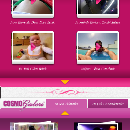
Anne Karnında Dans Eden Bebek
Asansörde Korkunç Zombi Şakası
En Tatlı Gülen Bebek
Wolfson - Ibiza Comeback
En Son Eklenenler
En Çok Görüntülenenler
Uyuyan Bebeğe Gangnam Dinletilirse Ne Olur
Uykusun Da Gülen Bebek