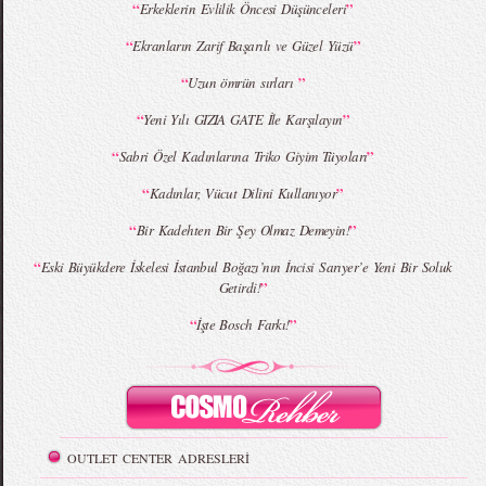
“
”
Erkeklerin Evlilik Öncesi Düşünceleri
MBFWI - Giray Sepin 2015 Yaz Koleksiyonu
MBFWI - Burçe Bekrek 2015 Yaz Koleksiyonu
“
”
Ekranların Zarif Başarılı ve Güzel Yüzü
“
”
Uzun ömrün sırları
“
”
Yeni Yılı GIZIA GATE İle Karşılayın
“
”
Sabri Özel Kadınlarına Triko Giyim Tüyoları
“
”
Kadınlar, Vücut Dilini Kullanıyor
“
”
Bir Kadehten Bir Şey Olmaz Demeyin!
“
Eski Büyükdere İskelesi İstanbul Boğazı’nın İncisi Sarıyer’e Yeni Bir Soluk
”
Getirdi!
“
”
İşte Bosch Farkı!
OUTLET CENTER ADRESLERİ