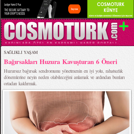
SAĞLIKLI YAŞAM
Bağırsakları Huzura Kavuşturan 6 Öneri
Huzursuz bağırsak sendromunu yönetmenin en iyi yolu, rahatsızlık
dönemlerine neyin neden olabileceğini anlamak ve ardından bunları
ortadan kaldırmak.