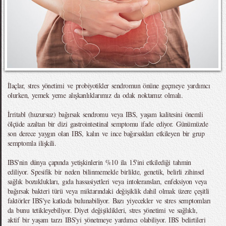
İlaçlar, stres yönetimi ve probiyotikler sendromun önüne geçmeye yardımcı
olurken, yemek yeme alışkanlıklarımız da odak noktamız olmalı.
İrritabl (huzursuz) bağırsak sendromu veya IBS, yaşam kalitesini önemli
ölçüde azaltan bir dizi gastrointestinal semptomu ifade ediyor. Günümüzde
son derece yaygın olan IBS, kalın ve ince bağırsakları etkileyen bir grup
semptomla ilişkili.
IBS'nin dünya çapında yetişkinlerin %10 ila 15'ini etkilediği tahmin
ediliyor. Spesifik bir neden bilinmemekle birlikte, genetik, belirli zihinsel
sağlık bozuklukları, gıda hassasiyetleri veya intoleransları, enfeksiyon veya
bağırsak bakteri türü veya miktarındaki değişiklik dahil olmak üzere çeşitli
faktörler IBS'ye katkıda bulunabiliyor. Bazı yiyecekler ve stres semptomları
da bunu tetikleyebiliyor. Diyet değişiklikleri, stres yönetimi ve sağlıklı,
aktif bir yaşam tarzı IBS'yi yönetmeye yardımcı olabiliyor. IBS belirtileri