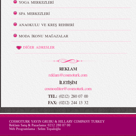
YOGA MERKEZLERİ
SPA MERKEZLERİ
ANAOKULU VE KREŞ REHBERİ
MODA İKONU MAĞAZALAR
DİĞER ADRESLER
REKLAM
reklam@cosmoturk.com
İLETİŞİM
cosmoeditor@cosmoturk.com
TEL:
(0212) 280 07 00
FAX:
(0212) 244 13 32
-->
COSMOTURK YAYIN GRUBU & HILLARY COMPANY TURKEY
Reklam Satış & Pazarlama:
0212 280 07 00
Web Programlama :
Selim Topaloğlu