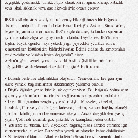
değişiklik göstermekle birlikte, tipik olarak karın ağrısı, kramp, kabızlık
veya ishal, şişkinlik veya gaz şikayetleriyle ortaya çıkıyor.
IBS'li kişilerin stres ve diyetin rol oynayabileceği hassas bir bağırsak
sistemine sahip olduklarını belirten Emel Terzioğlu Arslan, “Stres, kolon,
beyne bağlanan sinirleri içerir. IBS'li kişilerde stres, kolondaki spazmları
uyararak rahatsızlığa ve ağrıya neden olabilir. Diyette ise, IBS'li bazı
kişiler, büyük öğünler veya yüksek yağlı yiyecekler yedikten sonra
semptomların kötüleştiğini bildirebiliyorlar. Belirli gıdalar da semptomları
tetikleyebilir ve kişiden kişiye değişebilir” diyor.
Arslan’a göre, yemek yeme tarzındaki basit değişiklikler rahatlama
sağlayabilir ve alevlenmeleri azaltabilir. İşte 6 basit adım:
• Düzenli beslenme alışkanlıkları oluşturun. Yemeklerinizi her gün aynı
saatte yemek, bağırsaklarınızı düzenlemeye yardımcı olabilir.
• Büyük öğünler yerine küçük, sık öğünler yiyin. Bu, bağırsak yolunuzdan
geçen yiyecek miktarın az olmasını sağlayarak semptomları azaltabilir.
• Diyet lifi açısından zengin yiyecekler yiyin. Meyveler, sebzeleri,
kurubaklagiller ve yulaf, bulgur, kahverengi pirinç ve tam buğday ekmeği
gibi tam tahıllı gıdaları beslenmenize ekleyin. Ancak değişiklikleri yavaş
yapın. Çok hızlı eklemek gaz, şişkinlik ve kramplara neden olabilir.
• Yeterince su tüketin. Lif, yiyecekleri bağırsağınızda hareket ettirmek için
vücudunuzdan su çeker. Bu yüzden yeterli su olmadan kabız olabilirsiniz.
• Ne içtiğine dikkat et. Alkol ve kafein bağırsaklarınızı uyararak ishale