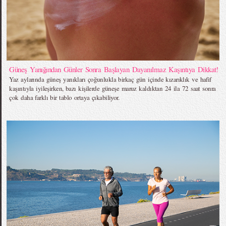
Güneş Yanığından Günler Sonra Başlayan Dayanılmaz Kaşıntıya Dikkat!
Yaz aylarında güneş yanıkları çoğunlukla birkaç gün içinde kızarıklık ve hafif
kaşıntıyla iyileşirken, bazı kişilerde güneşe maruz kaldıktan 24 ila 72 saat sonra
çok daha farklı bir tablo ortaya çıkabiliyor.