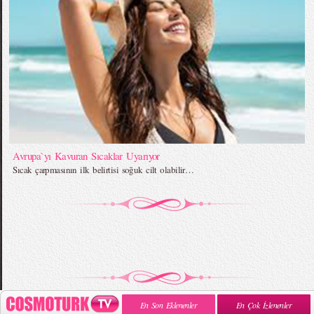
Avrupa`yı Kavuran Sıcaklar Uyarıyor
Sıcak çarpmasının ilk belirtisi soğuk cilt olabilir…
En Son Eklenenler
En Çok İzlenenler