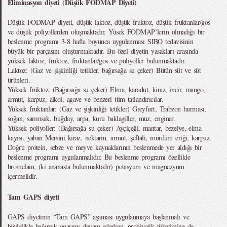
Eliminasyon diyeti (Düşük FODMAP Diyeti)
Düşük FODMAP diyeti, düşük laktoz, düşük fruktoz, düşük fruktanlar/gos
ve düşük poliyollerden oluşmaktadır. Yüsek FODMAP’lerin olmadığı bir
beslenme programı 3-8 hafta boyunca uygulanması SIBO tedavisinin
büyük bir parçasını oluşturmaktadır. Bu özel diyetin yasakları arasında
yüksek laktoz, fruktoz, fruktanlar/gos ve poliyoller bulunmaktadır.
Laktoz: (Gaz ve şişkinliği tetikler, bağırsağa su çeker) Bütün süt ve süt
ürünleri.
Yüksek früktoz: (Bağırsağa su çeker) Elma, karadut, kiraz, incir, mango,
armut, karpuz, alkol, agave ve benzeri tüm tatlandırıcılar.
Yüksek fruktanlar: (Gaz ve şişkinliği tetikler) Greyfurt, Trabzon hurması,
soğan, sarımsak, buğday, arpa, kuru baklagiller, muz, enginar.
Yüksek poliyoller: (Bağırsağa su çeker) Ayçiçeği, mantar, bezelye, elma
kayısı, yaban Mersini kiraz, nektarin, armut, şeftali, mürdüm eriği, karpuz.
Doğru protein, sebze ve meyve kaynaklarının beslenmede yer aldığı bir
beslenme programı uygulanmalıdır. Bu beslenme programı özellikle
bromelain, (ki ananasta bulunmaktadır) potasyum ve magnezyum
içermelidir.
Tam GAPS diyeti
GAPS diyetinin “Tam GAPS” aşaması uygulanmaya başlanmalı ve
böylelikle bağırsak onarımı devam ederken, probiyotik tüketimine de