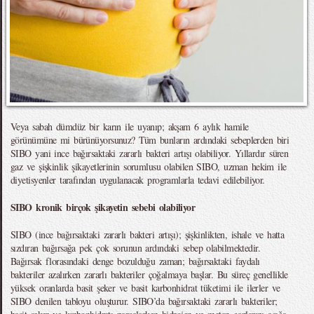
Veya sabah dümdüz bir karın ile uyanıp; akşam 6 aylık hamile
görünümüne mi bürünüyorsunuz? Tüm bunların ardındaki sebeplerden biri
SIBO yani ince bağırsaktaki zararlı bakteri artışı olabiliyor. Yıllardır süren
gaz ve şişkinlik şikayetlerinin sorumlusu olabilen SIBO, uzman hekim ile
diyetisyenler tarafından uygulanacak programlarla tedavi edilebiliyor.
SIBO kronik birçok şikayetin sebebi olabiliyor
SIBO (ince bağırsaktaki zararlı bakteri artışı); şişkinlikten, ishale ve hatta
sızdıran bağırsağa pek çok sorunun ardındaki sebep olabilmektedir.
Bağırsak florasındaki denge bozulduğu zaman; bağırsaktaki faydalı
bakteriler azalırken zararlı bakteriler çoğalmaya başlar. Bu süreç genellikle
yüksek oranlarda basit şeker ve basit karbonhidrat tüketimi ile ilerler ve
SIBO denilen tabloyu oluşturur. SIBO’da bağırsaktaki zararlı bakteriler;