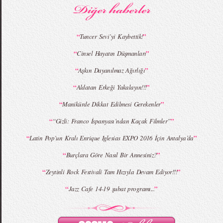
“
”
Tuncer Sevi’yi Kaybettik!
“
”
Cinsel Hayatın Düşmanları
MBFWI - Giray Sepin 2015 Yaz Koleksiyonu
MBFWI - Burçe Bekrek 2015 Yaz Koleksiyonu
“
”
Aşkın Dayanılmaz Ağırlığı
“
”
Aldatan Erkeği Yakalayın!!!
“
”
Manikürde Dikkat Edilmesi Gerekenler
“
”
“Gizli: Franco İspanyası’ndan Kaçak Filmler”
“
”
Latin Pop’un Kralı Enrique Iglesias EXPO 2016 İçin Antalya’da
“
”
Burçlara Göre Nasıl Bir Annesiniz?
“
”
Zeytinli Rock Festivali Tam Hızıyla Devam Ediyor!!!
“
”
Jazz Cafe 14-19 şubat programı...