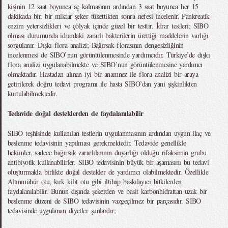
kişinin 12 saat boyunca aç kalmasının ardından 3 saat boyunca her 15
dakikada bir, bir miktar şeker tükettikten sonra nefesi incelenir. Pankreatik
enzim yetersizlikleri ve çölyak içinde güzel bir testtir. İdrar testleri; SIBO
olması durumunda idrardaki zararlı bakterilerin ürettiği maddelerin varlığı
sorgulanır. Dışkı flora analizi; Bağırsak florasının dengesizliğinin
incelenmesi de SIBO’nun görüntülenmesinde yardımcıdır. Türkiye’de dışkı
flora analizi uygulanabilmekte ve SIBO’nun görüntülenmesine yardımcı
olmaktadır. Hastadan alınan iyi bir anamnez ile flora analizi bir araya
getirilerek doğru tedavi programı ile hasta SIBO’dan yani şişkinlikten
kurtulabilmektedir.
Tedavide doğal desteklerden de faydalanılabilir
SIBO teşhisinde kullanılan testlerin uygulanmasının ardından uygun ilaç ve
beslenme tedavisinin yapılması gerekmektedir. Tedavide genellikle
hekimler, sadece bağırsak zararlılarının duyarlığı olduğu rifaksimin grubu
antibiyotik kullanabilirler. SIBO tedavisinin büyük bir aşamasını bu tedavi
oluşturmakla birlikte doğal destekler de yardımcı olabilmektedir. Özellikle
Altınmühür otu, kırk kilit otu gibi iltihap baskılayıcı bitkilerden
faydalanılabilir. Bunun dışında şekerden ve basit karbonhidrattan uzak bir
beslenme düzeni de SIBO tedavisinin vazgeçilmez bir parçasıdır. SIBO
tedavisinde uygulanan diyetler şunlardır;