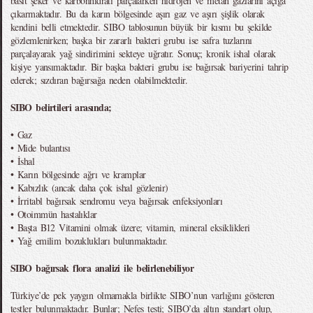
basit şeker ve karbonhidratı parçalarken hidrojen ve metan gazlarını açığa
çıkarmaktadır. Bu da karın bölgesinde aşırı gaz ve aşırı şişlik olarak
kendini belli etmektedir. SIBO tablosunun büyük bir kısmı bu şekilde
gözlemlenirken; başka bir zararlı bakteri grubu ise safra tuzlarını
parçalayarak yağ sindirimini sekteye uğratır. Sonuç; kronik ishal olarak
kişiye yansımaktadır. Bir başka bakteri grubu ise bağırsak bariyerini tahrip
ederek; sızdıran bağırsağa neden olabilmektedir.
SIBO belirtileri arasında;
• Gaz
• Mide bulantısı
• İshal
• Karın bölgesinde ağrı ve kramplar
• Kabızlık (ancak daha çok ishal gözlenir)
• İrritabl bağırsak sendromu veya bağırsak enfeksiyonları
• Otoimmün hastalıklar
• Başta B12 Vitamini olmak üzere; vitamin, mineral eksiklikleri
• Yağ emilim bozuklukları bulunmaktadır.
SIBO bağırsak flora analizi ile belirlenebiliyor
Türkiye’de pek yaygın olmamakla birlikte SIBO’nun varlığını gösteren
testler bulunmaktadır. Bunlar; Nefes testi; SIBO’da altın standart olup,