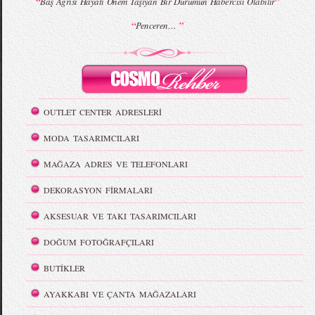
“
”
Baş Ağrısı Hayati Önem Taşıyan Bir Durumun Habercisi Olabilir
“
”
Penceren…
OUTLET CENTER ADRESLERİ
MODA TASARIMCILARI
MAĞAZA ADRES VE TELEFONLARI
DEKORASYON FİRMALARI
AKSESUAR VE TAKI TASARIMCILARI
DOĞUM FOTOĞRAFÇILARI
BUTİKLER
AYAKKABI VE ÇANTA MAĞAZALARI