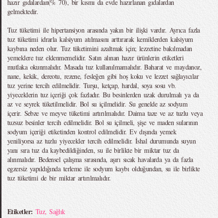
hazır gıdalardan(% 70), bir kısmı da evde hazırlanan gıdalardan
gelmektedir.
Tuz tüketimi ile hipertansiyon arasında yakın bir ilişki vardır. Ayrıca fazla
tuz tüketimi idrarla kalsiyum atılmasını arttırarak kemiklerden kalsiyum
kaybına neden olur. Tuz tüketimini azaltmak için; lezzetine bakılmadan
yemeklere tuz eklenmemelidir. Satın alınan hazır ürünlerin etiketleri
mutlaka okunmalıdır. Masada tuz kullanılmamalıdır. Baharat ve maydanoz,
nane, kekik, dereotu, rezene, fesleğen gibi hoş koku ve lezzet sağlayıcılar
tuz yerine tercih edilmelidir. Turşu, ketçap, hardal, soya sosu vb.
yiyeceklerin tuz içeriği çok fazladır. Bu besinlerden uzak durulmalı ya da
az ve seyrek tüketilmelidir. Bol su içilmelidir. Su genelde az sodyum
içerir. Sebze ve meyve tüketimi artırılmalıdır. Daima taze ve az tuzlu veya
tuzsuz besinler tercih edilmelidir. Bol su içilmeli, şişe ve maden sularının
sodyum içeriği etiketinden kontrol edilmelidir. Ev dışında yemek
yeniliyorsa az tuzlu yiyecekler tercih edilmelidir. İshal durumunda suyun
yanı sıra tuz da kaybedildiğinden, su ile birlikte bir miktar tuz da
alınmalıdır. Bedensel çalışma sırasında, aşırı sıcak havalarda ya da fazla
egzersiz yapıldığında terleme ile sodyum kaybı olduğundan, su ile birlikte
tuz tüketimi de bir miktar artırılmalıdır.
Etiketler:
Tuz
,
Sağlık