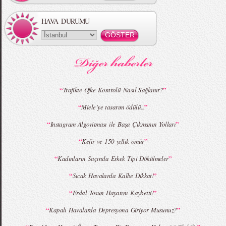
HAVA DURUMU
MBFWI - Gülçin Çengel 2015 Yaz
MBFWI - Zeynep Erdoğan 2015 Yaz
Koleksiyonu
Koleksiyonu
“
”
Trafikte Öfke Kontrolü Nasıl Sağlanır?
“
”
Miele’ye tasarım ödülü...
MBFWI - Giray Sepin 2015 Yaz Koleksiyonu
MBFWI - Burçe Bekrek 2015 Yaz Koleksiyonu
“
”
Instagram Algoritması ile Başa Çıkmanın Yolları
“
”
Kefir ve 150 yıllık ömür
“
”
Kadınların Saçında Erkek Tipi Dökülmeler
“
”
Sıcak Havalarda Kalbe Dikkat!
“
”
Erdal Tosun Hayatını Kaybetti!
“
”
Kapalı Havalarda Depresyona Giriyor Musunuz?