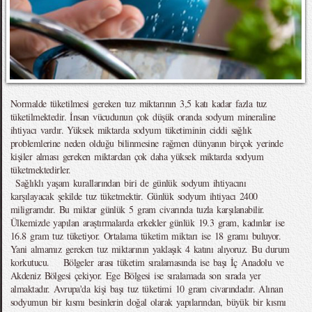
Normalde tüketilmesi gereken tuz miktarının 3,5 katı kadar fazla tuz
tüketilmektedir. İnsan vücudunun çok düşük oranda sodyum mineraline
ihtiyacı vardır. Yüksek miktarda sodyum tüketiminin ciddi sağlık
problemlerine neden olduğu bilinmesine rağmen dünyanın birçok yerinde
kişiler alması gereken miktardan çok daha yüksek miktarda sodyum
tüketmektedirler.
Sağlıklı yaşam kurallarından biri de günlük sodyum ihtiyacını
karşılayacak şekilde tuz tüketmektir. Günlük sodyum ihtiyacı 2400
miligramdır. Bu miktar günlük 5 gram civarında tuzla karşılanabilir.
Ülkemizde yapılan araştırmalarda erkekler günlük 19.3 gram, kadınlar ise
16.8 gram tuz tüketiyor. Ortalama tüketim miktarı ise 18 gramı buluyor.
Yani almamız gereken tuz miktarının yaklaşık 4 katını alıyoruz. Bu durum
korkutucu. Bölgeler arası tüketim sıralamasında ise başı İç Anadolu ve
Akdeniz Bölgesi çekiyor. Ege Bölgesi ise sıralamada son sırada yer
almaktadır. Avrupa'da kişi başı tuz tüketimi 10 gram civarındadır. Alınan
sodyumun bir kısmı besinlerin doğal olarak yapılarından, büyük bir kısmı