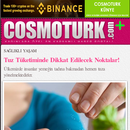
SAĞLIKLI YAŞAM
Tuz Tüketiminde Dikkat Edilecek Noktalar!
Ülkemizde insanlar yemeğin tadına bakmadan hemen tuza
yönelmektedirler.