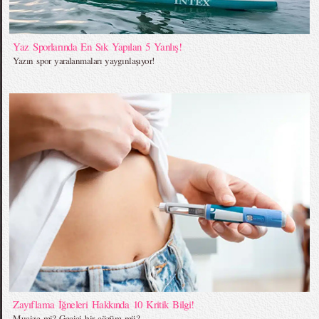
Yaz Sporlarında En Sık Yapılan 5 Yanlış!
Yazın spor yaralanmaları yaygınlaşıyor!
Zayıflama İğneleri Hakkında 10 Kritik Bilgi!
Mucize mi? Geçici bir çözüm mü?