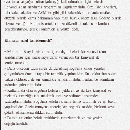
ozonlama ve yoğun ultraviyole ışığı kullanılmalıdır. İşletmelerde
Lejyonella’dan arındırma programları uygulanmalıdır. Özellikle iş yerleri,
fabrikalar, okullar ve AVM’ler gibi gibi kalabalık ortamlarda mutlaka
düzenli olarak klima bakımının yapılması büyük önem taşır. Sodexo olarak
hizmet verdiğimiz tüm iş ortaklarımıza düzenli olarak bu bakımları
gerçekleştiriyor, gerekli önlemleri alıyoruz” dedi.
Klimalar nasıl temizlenmeli?
• Minimum 6 ayda bir klima iç ve dış üniteleri, kir ve tozlardan
arındırılması için malzemeye zarar vermeyen bir kimyasal ile
temizlenmelidir.
• Daha önceden uzun süreli durdurulmuş soğutma kulesi yeniden
çalıştırılırken önce detaylı bir temizlik yapılmalıdır. Su doldurulan sistem
bakteri öldürücü ile ön temizlikle arındırılmalıdır. Fanlar, bu adımların
ardından çalıştırılmalıdır.
• Kullanımda olan soğutma kuleleri, yılda en az iki kez kimyasal ve
mekanik temizliğe tabi tutularak tortu ve sediment sistemden
uzaklaştırılmalıdır. Soğutma kuleleri sistemi temiz tutulmalı ve iyi bakım
yapılmalıdır. Gözle muayene ederek; kir, organik madde, birikinti veya
çökelti olmamasına dikkat edilmelidir.
• Damla tutucular belirli aralıklarda temizlenmeli ve eskiyenler
değiştirilmelidir.