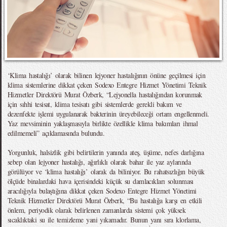
‘Klima hastalığı’ olarak bilinen lejyoner hastalığının önüne geçilmesi için
klima sistemlerine dikkat çeken Sodexo Entegre Hizmet Yönetimi Teknik
Hizmetler Direktörü Murat Özberk, “Lejyonella hastalığından korunmak
için sıhhi tesisat, klima tesisatı gibi sistemlerde gerekli bakım ve
dezenfekte işlemi uygulanarak bakterinin üreyebileceği ortam engellenmeli.
Yaz mevsiminin yaklaşmasıyla birlikte özellikle klima bakımları ihmal
edilmemeli” açıklamasında bulundu.
Yorgunluk, halsizlik gibi belirtilerin yanında ateş, üşüme, nefes darlığına
sebep olan lejyoner hastalığı, ağırlıklı olarak bahar ile yaz aylarında
görülüyor ve ‘klima hastalığı’ olarak da biliniyor. Bu rahatsızlığın büyük
ölçüde binalardaki hava içerisindeki küçük su damlacıkları solunması
aracılığıyla bulaştığına dikkat çeken Sodexo Entegre Hizmet Yönetimi
Teknik Hizmetler Direktörü Murat Özberk, “Bu hastalığa karşı en etkili
önlem, periyodik olarak belirlenen zamanlarda sistemi çok yüksek
sıcaklıktaki su ile temizleme yani yıkamadır. Bunun yanı sıra klorlama,