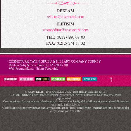
REKLAM
reklam@cosmoturk.com
İLETİŞİM
cosmoeditor@cosmoturk.com
TEL:
(0212) 280 07 00
FAX:
(0212) 244 13 32
-->
COSMOTURK YAYIN GRUBU & HILLARY COMPANY TURKEY
Reklam Satış & Pazarlama:
0212 280 07 00
Web Programlama :
Selim Topaloğlu
© COPYRIGHT 2015 COSMOTURK, Tüm Hakları Saklıdır. (0,19)
COSMOTURK'teki özel haberleri kaynak göstermeden izinsiz kullananlar hakkında yasal işlem
yapılmaktadır...
Cosmoturk.com'da yayınlanan haberler kaynak gösterilerek içeriği değiştirilmemek şartıyla hertürlü medya
ortamında kullanılabilir.
Cosmoturk sitesinde yayınlanan yazılar yazarların kendi kişisel görüşleridir. Yazıların her türlü sorumluluğu
yazıyı yazan yazarına aittir.