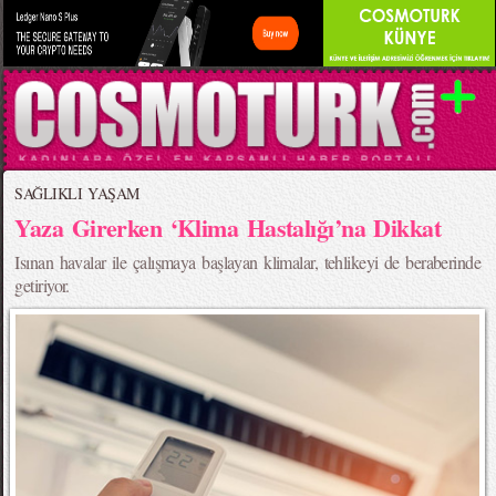
SAĞLIKLI YAŞAM
Yaza Girerken ‘Klima Hastalığı’na Dikkat
Isınan havalar ile çalışmaya başlayan klimalar, tehlikeyi de beraberinde
getiriyor.