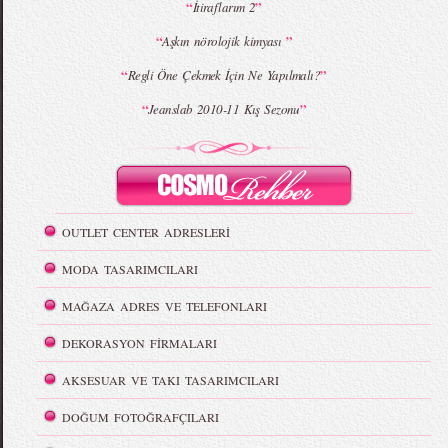
“
”
İtiraflarım 2
“
”
Aşkın nörolojik kimyası
“
”
Regli Öne Çekmek İçin Ne Yapılmalı?
“
”
Jeanslab 2010-11 Kış Sezonu
OUTLET CENTER ADRESLERİ
MODA TASARIMCILARI
MAĞAZA ADRES VE TELEFONLARI
DEKORASYON FİRMALARI
AKSESUAR VE TAKI TASARIMCILARI
DOĞUM FOTOĞRAFÇILARI