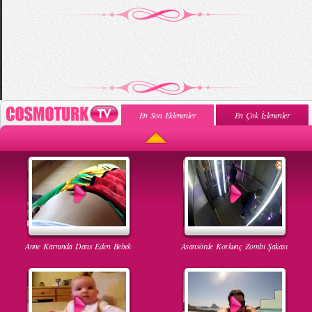
En Son Eklenenler
En Çok İzlenenler
Anne Karnında Dans Eden Bebek
Asansörde Korkunç Zombi Şakası