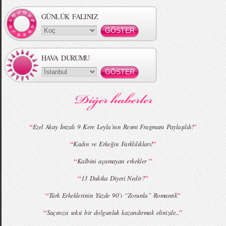
Koleksiyonu
GÜNLÜK FALINIZ
HAVA DURUMU
MBFWI - Gülçin Çengel 2015 Yaz
MBFWI - Zeynep Erdoğan 2015 Yaz
Koleksiyonu
Koleksiyonu
“
”
Ezel Akay İmzalı 9 Kere Leyla’nın Resmi Fragmanı Paylaşıldı!
“
”
Kadın ve Erkeğin Farklılıkları!
MBFWI - Giray Sepin 2015 Yaz Koleksiyonu
MBFWI - Burçe Bekrek 2015 Yaz Koleksiyonu
“
”
Kalbini açamayan erkekler
“
”
13 Dakika Diyeti Nedir?
“
”
Türk Erkeklerinin Yüzde 90’ı “Zorunlu” Romantik
“
”
Saçınıza seksi bir dolgunluk kazandırmak elinizde...