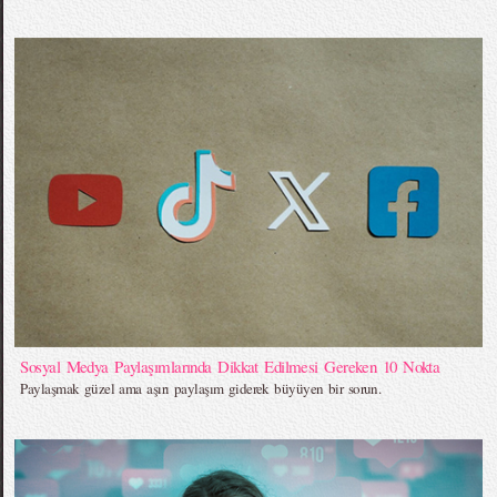
Sosyal Medya Paylaşımlarında Dikkat Edilmesi Gereken 10 Nokta
Paylaşmak güzel ama aşırı paylaşım giderek büyüyen bir sorun.