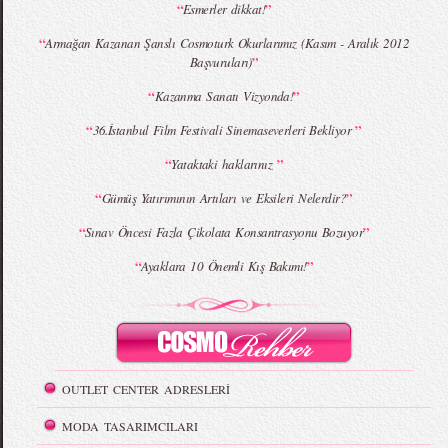
MBFWI - Giray Sepin 2015 Yaz Koleksiyonu
MBFWI - Burçe Bekrek 2015 Yaz Koleksiyonu
“
”
Esmerler dikkat!
“
Armağan Kazanan Şanslı Cosmoturk Okurlarımız (Kasım - Aralık 2012
”
Başvuruları)
“
”
Kazanma Sanatı Vizyonda!
“
”
36.İstanbul Film Festivali Sinemaseverleri Bekliyor
“
”
Yataktaki haklarınız
“
”
Gümüş Yatırımının Artıları ve Eksileri Nelerdir?
“
”
Sınav Öncesi Fazla Çikolata Konsantrasyonu Bozuyor
“
”
Ayaklara 10 Önemli Kış Bakımı!
OUTLET CENTER ADRESLERİ
MODA TASARIMCILARI