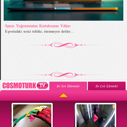
Spam Yağmurundan Kurtulmanın Yolları
E-postadaki sessiz tehlike, istenmeyen iletiler…
En Son Eklenenler
En Çok İzlenenler