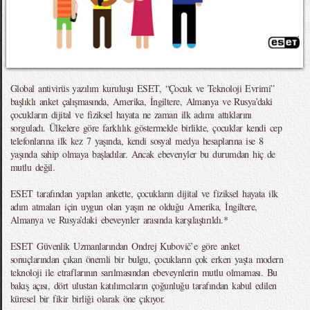
Global antivirüs yazılım kuruluşu ESET, “Çocuk ve Teknoloji Evrimi”
başlıklı anket çalışmasında, Amerika, İngiltere, Almanya ve Rusya’daki
çocukların dijital ve fiziksel hayata ne zaman ilk adımı attıklarını
sorguladı. Ülkelere göre farklılık göstermekle birlikte, çocuklar kendi cep
telefonlarına ilk kez 7 yaşında, kendi sosyal medya hesaplarına ise 8
yaşında sahip olmaya başladılar. Ancak ebevenyler bu durumdan hiç de
mutlu değil.
ESET tarafından yapılan ankette, çocukların dijital ve fiziksel hayata ilk
adım atmaları için uygun olan yaşın ne olduğu Amerika, İngiltere,
Almanya ve Rusya’daki ebeveynler arasında karşılaştırıldı.*
ESET Güvenlik Uzmanlarından Ondrej Kubovič’e göre anket
sonuçlarından çıkan önemli bir bulgu, çocukların çok erken yaşta modern
teknoloji ile etraflarının sarılmasından ebeveynlerin mutlu olmaması. Bu
bakış açısı, dört ulustan katılımcıların çoğunluğu tarafından kabul edilen
küresel bir fikir birliği olarak öne çıkıyor.