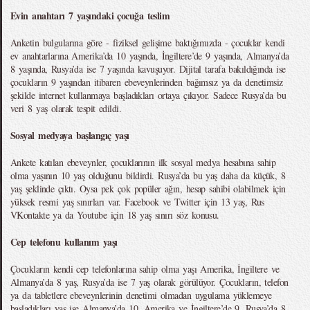
Evin anahtarı 7 yaşındaki çocuğa teslim
Anketin bulgularına göre - fiziksel gelişime baktığımızda - çocuklar kendi
ev anahtarlarına Amerika’da 10 yaşında, İngiltere’de 9 yaşında, Almanya’da
8 yaşında, Rusya’da ise 7 yaşında kavuşuyor. Dijital tarafa bakıldığında ise
çocukların 9 yaşından itibaren ebeveynlerinden bağımsız ya da denetimsiz
şekilde internet kullanmaya başladıkları ortaya çıkıyor. Sadece Rusya’da bu
veri 8 yaş olarak tespit edildi.
Sosyal medyaya başlangıç yaşı
Ankete katılan ebeveynler, çocuklarının ilk sosyal medya hesabına sahip
olma yaşının 10 yaş olduğunu bildirdi. Rusya’da bu yaş daha da küçük, 8
yaş şeklinde çıktı. Oysa pek çok popüler ağın, hesap sahibi olabilmek için
yüksek resmi yaş sınırları var. Facebook ve Twitter için 13 yaş, Rus
VKontakte ya da Youtube için 18 yaş sınırı söz konusu.
Cep telefonu kullanım yaşı
Çocukların kendi cep telefonlarına sahip olma yaşı Amerika, İngiltere ve
Almanya’da 8 yaş, Rusya’da ise 7 yaş olarak görülüyor. Çocukların, telefon
ya da tabletlere ebeveynlerinin denetimi olmadan uygulama yüklemeye
başladıkları yaş ise Almanya’da 10, Amerika ve İngiltere’de 9, Rusya’da 8