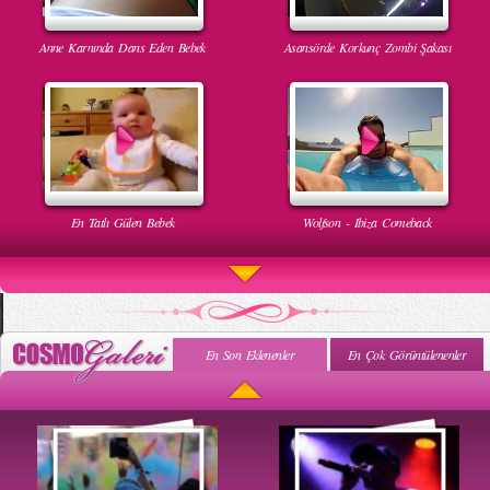
Anne Karnında Dans Eden Bebek
Asansörde Korkunç Zombi Şakası
En Tatlı Gülen Bebek
Wolfson - Ibiza Comeback
En Son Eklenenler
En Çok Görüntülenenler
Uyuyan Bebeğe Gangnam Dinletilirse Ne Olur
Uykusun Da Gülen Bebek