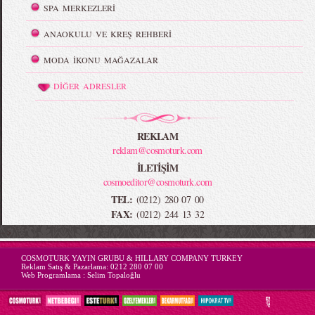
SPA MERKEZLERİ
ANAOKULU VE KREŞ REHBERİ
MODA İKONU MAĞAZALAR
DİĞER ADRESLER
REKLAM
reklam@cosmoturk.com
İLETİŞİM
cosmoeditor@cosmoturk.com
TEL:
(0212) 280 07 00
FAX:
(0212) 244 13 32
-->
COSMOTURK YAYIN GRUBU & HILLARY COMPANY TURKEY
Reklam Satış & Pazarlama:
0212 280 07 00
Web Programlama :
Selim Topaloğlu