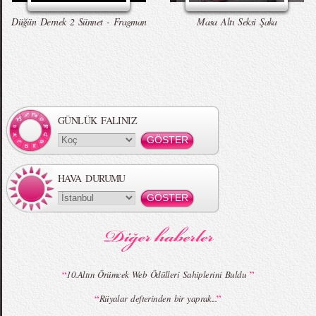
Düğün Dernek 2 Sünnet - Fragman
Masa Altı Seksi Şaka
Örgü Saç Modelleri
MBFWI - Hakan Akkaya 2015 Yaz
Koleksiyonu
GÜNLÜK FALINIZ
HAVA DURUMU
MBFWI - Gülçin Çengel 2015 Yaz
MBFWI - Zeynep Erdoğan 2015 Yaz
Koleksiyonu
Koleksiyonu
“
”
10.Altın Örümcek Web Ödülleri Sahiplerini Buldu
“
”
Rüyalar defterinden bir yaprak...