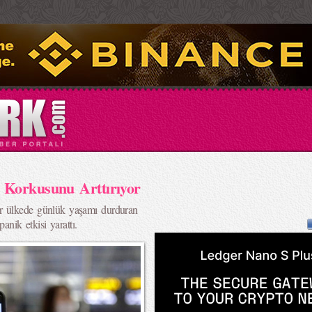
 Korkusunu Arttırıyor
r ülkede günlük yaşamı durduran
anik etkisi yarattı.