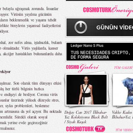
 belayla uğraşmak zorunda. İnsanlar
nışıyor. Virüsün yayılma gücünün
ıkların beklenmedik ve yaşamı tehdit
likte bireylerin yaşamsal faaliyetlerini
liyor.
hal, zor nefes alma, iştahsızlık, bulantı
ep olmaktadır. Virüs yaşlılarda, kanser
a, akciğer hastalıkları bulunanlarda daha
TÜM GALERİ
ekiyor
tışılmaz. Son olarak tüm dünyayı etkisi
lış her türlü bilginin hızlıca
e endişeyi de besliyor. Corona virüs
 insanlar üzerinde yüksek düzeyde stres,
ler, uyku problemleri, beslenme
arın artmasına da yol açıyor. Bu noktada
Doğay Can 2017 İlkbahar-
Vakko Kadın
mlidir. Sürekli olarak sosyal
Yaz Koleksiyonu Black Belt
İlkbahar-Yaz 
/ Siyah Kuşak
kmak yerine evde geçireceğiniz
malısınız.
TÜM VIDEO