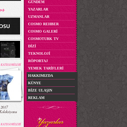
GÜNDEM
YAZARLAR
UZMANLAR
COSMO REHBER
COSMO GALERİ
COSMOTURK TV
DİZİ
TEKNOLOJİ
RÖPORTAJ
 KATEGORİLERİ
YEMEK TARİFLERİ
HAKKIMIZDA
KÜNYE
BİZE ULAŞIN
REKLAM
 2017
Koleksiyonu
 KATEGORİLERİ