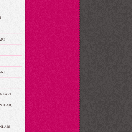
I
ARI
RI
NLARI
NTLAR)
NLARI