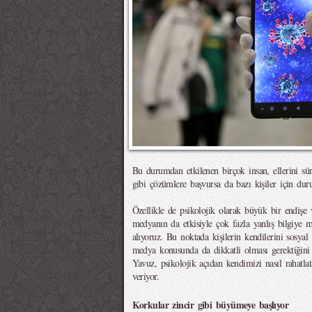
Bu durumdan etkilenen birçok insan, ellerini s
gibi çözümlere başvursa da bazı kişiler için du
Özellikle de psikolojik olarak büyük bir endişe 
medyanın da etkisiyle çok fazla yanlış bilgiye m
alıyoruz. Bu noktada kişilerin kendilerini sosyal h
medya konusunda da dikkatli olması gerektiği
Yavuz, psikolojik açıdan kendimizi nasıl rahatla
veriyor.
Korkular zincir gibi büyümeye başlıyor