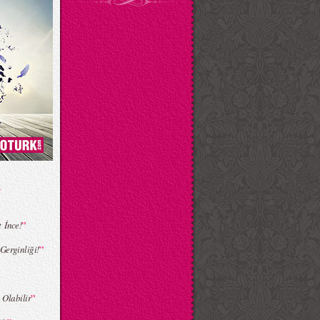
”
 İnce!
”
Gerginliği!
”
Olabilir