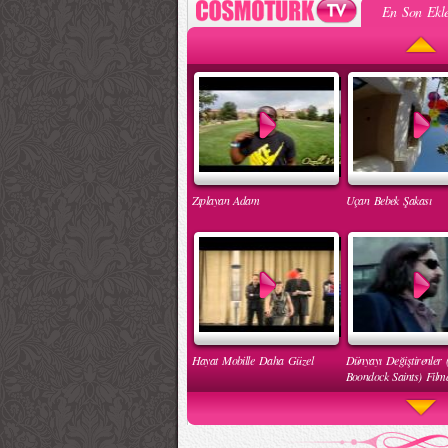
En Son Ekle
Zıplayan Adam
Uçan Bebek Şakası
Hayat Mobille Daha Güzel
Dünyayı Değiştirenler 
Boondock Saints) Filmd