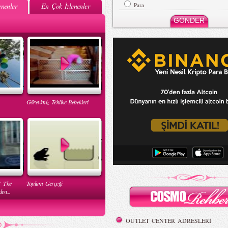
nenler
En Çok İzlenenler
Para
Görevimiz Tehlike Bebekleri
( The
Toplum Gerçeği
en...
OUTLET CENTER ADRESLERİ