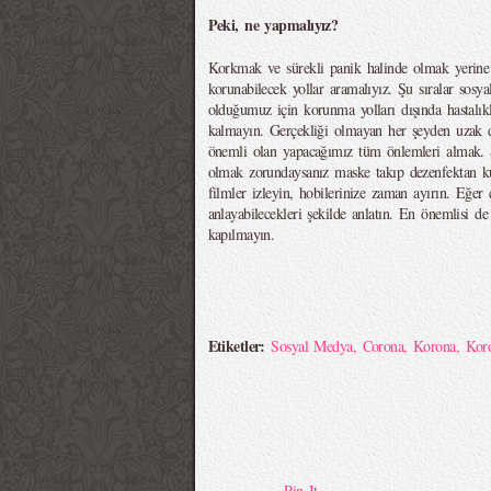
Peki, ne yapmalıyız?
Korkmak ve sürekli panik halinde olmak yerine 
korunabilecek yollar aramalıyız. Şu sıralar sosy
olduğumuz için korunma yolları dışında hastalıkl
kalmayın. Gerçekliği olmayan her şeyden uzak 
önemli olan yapacağımız tüm önlemleri almak. Sı
olmak zorundaysanız maske takıp dezenfektan ku
filmler izleyin, hobilerinize zaman ayırın. Eğer
anlayabilecekleri şekilde anlatın. En önemlisi d
kapılmayın.
Etiketler:
Sosyal Medya
,
Corona
,
Korona
,
Kor
Pin It