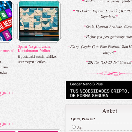
“
Vivid’le indirimli yılbaşı zarafe
“
18 Ocak’ta Vizyona Girecek ÇİÇERO’
”
Yayınlandı
“
Okula Uyumun Anahtarı Güve
“
Hiçbir şeyi geri getiremiyorsun
z
Spam Yağmurundan
“
Elazığ Çayda Çıra Film Festivali Tüm H
rtmasın!
Kurtulmanın Yolları
”
Ediyor!
E-postadaki sessiz tehlike,
n
istenmeyen iletiler…
“
2024’te "COVID 19" bitecek!
n uzun
rudan
Anket
Aşk mı, Para mı?
Aşk