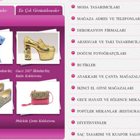
MODA TASARIMCILARI
nler
En Çok Görüntülenenler
MAĞAZA ADRES VE TELEFONLAR
Mehtap Elaidi - MBFWI Yaz
2015 Defilesi
DEKORASYON FİRMALARI
AKSESUAR VE TAKI TASARIMCIL
DOĞUM FOTOĞRAFÇILARI
BUTİKLER
bahar-Yaz
Gucci 2017 İlkbahar/Yaz
 Yaz
Burçe Bekrek - MBFWI Yaz
Kadın Koleksiyonu
AYAKKABI VE ÇANTA MAĞAZALA
2015 Defilesi
İKİNCİ EL GİYSİ MAĞAZALARI
GECE HAYATI VE EĞLENCE MEKA
POPÜLER MEKANLAR (RESTAURA
Pinkylola Çanta Koleksiyonu
WI Yaz
Hakan Akkaya - MBFWI Yaz
DİYETİSYENLER
2015 Defilesi
SAÇ TASARIMI VE KUAFÖR SALO