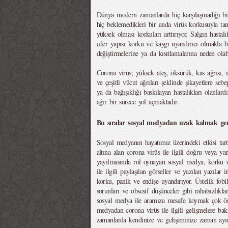
Dünya modern zamanlarda hiç karşılaşmadığı bir
hiç beklemedikleri bir anda virüs korkusuyla ta
yüksek olması korkuları arttırıyor. Salgın hastal
eder yapısı korku ve kaygı uyandırıcı olmakla bir
değiştirmelerine ya da kısıtlamalarına neden olabi
Corona virüs; yüksek ateş, öksürük, kas ağrısı, is
ve çeşitli vücut ağrıları şeklinde şikayetlere seb
ya da bağışıklığı baskılayan hastalıkları olanlard
ağır bir sürece yol açmaktadır.
Bu sıralar sosyal medyadan uzak kalmak ger
Sosyal medyanın hayatımız üzerindeki etkisi tar
altına alan corona virüs ile ilgili doğru veya yan
yayılmasında rol oynayan sosyal medya, korku v
ile ilgili paylaşılan görseller ve yazılan yazılar
korku, panik ve endişe uyandırıyor. Üstelik fobi
sorunları ve obsesif düşünceler gibi rahatsızlıkl
sosyal medya ile aramıza mesafe koymak çok öne
medyadan corona virüs ile ilgili gelişmelere ba
zamanlarda kendinize ve gelişiminize zaman ayır