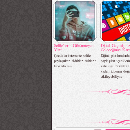
Selfie’lerin Görünmeyen
Dijital Geçmişini
Yüzü
Geleceğinizi Kara
Çocuklar internette selfie
Dijital platformlarda
paylaşırken aldıkları risklerin
paylaşılan içerikleri
farkında mı?
kalıcılığı, bireyleri
vadeli itibarını doğ
etkileyebiliyor.