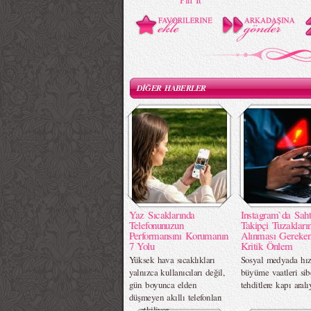
DİĞER HABERLER
Yaz Sıcaklarında
Instagram`da Sah
Telefonunuzun
Takipçi Tuzakları
Performansını Korumanın
Alınması Gereke
7 Yolu
Kritik Önlem
Yüksek hava sıcaklıkları
Sosyal medyada hız
yalnızca kullanıcıları değil,
büyüme vaatleri sib
gün boyunca elden
tehditlere kapı aral
düşmeyen akıllı telefonları
da etkiliyor.