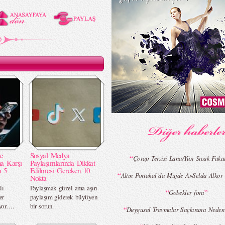
te
Sosyal Medya
“
Çorap Terzisi Lana/Yün Sıcak Fakat
na Karşı
Paylaşımlarında Dikkat
n 5
Edilmesi Gereken 10
“
Altın Portakal`da Müjde Ar-Selda Alkor 
Nokta
lı
Paylaşmak güzel ama aşırı
“
”
Göbekler fora
er
paylaşım giderek büyüyen
ıyor….
bir sorun.
“
Duygusal Travmalar Saçkırana Neden 