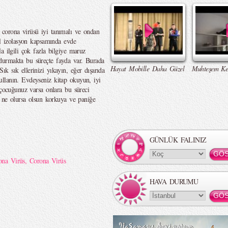
corona virüsü iyi tanımalı ve ondan
al izolasyon kapsamında evde
a ilgili çok fazla bilgiye maruz
durmakta bu süreçte fayda var. Burada
Hayat Mobille Daha Güzel
Muhteşem Ke
k sık ellerinizi yıkayın, eğer dışarıda
llanın. Evdeyseniz kitap okuyun, iyi
 çocuğunuz varsa onlara bu süreci
e ne olursa olsun korkuya ve paniğe
GÜNLÜK FALINIZ
ona Virüs
,
Corona Virüs
HAVA DURUMU