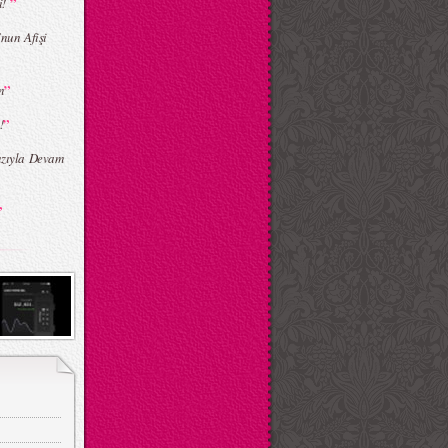
”
ti!
nun Afişi
”
n
”
!
ızıyla Devam
”