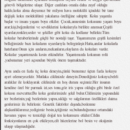
görevli bölgelerine ulaşır. Diğer canlılara oranla daha zayıf olduğu
halde,koku alma duyumuz bir milyon hava molekülü içindeki bir tane
değişik koku molekülünü yakalama özelliğine sahiptir. Koku yaşamla
başlar ve insanı yaşam boyu etkiler. Çocuk,annesinin kokusunu yaşam boyu
arar;kişi,beğenilerini ve sevdiklerini kokularıyla birlikte anımsar.Çeşitli
uyarılar,renkler,sesler ve şekiller gibi koku da kodlanır bellekte.Tüm
kokular beraberlerinde güçlü bir nostalji taşır. Yaşamımızın çeşitli kesimleri
belleğimizde bazı kokuların uyarılarıyla belirginleşir.Hatta,anılar kokularla
hatırlanır.Onun için anıların,mekanların,olayların da kokuları vardır.
Kokular yaşantımızda kesin etkindirler. Yaşantımızda kokunun rolü
,yadsınamaz yeri açısından büyük önem taşımaktadır.
Aynı anda en fazla üç koku deneyin,çünki bunumuz üçten fazla kokuyu
ayırt edemeyecektir. Mutlaka cildinizde deneyin.Denediğiniz kokuyu,belrli
aralıklar ile koklayarak cildinizde en hoş duranı seçinniz.Her insanın
kendine özel bir parmak izi,ses tonu,göz iris yapısı olduğu gibi birde özel
kokusu mevcuttur.Bu koku genlerimizde şekil bulur.Cildimizin yapısındaki
ter bezlerinin,yağ bezlerinin yapısı,sıklığı ve salgılarının özellikleri daima
genlerimiz ile belirlenir. Genetik faktörler dışında,beslenme
alışkanlıklarımız,yedigimiz besin,içtiğimiz su,bulunduğumuz ortamdaki
havanın yapısı ve temizliği doğal ten kokumuzu etkiler.Cildin
fonksiyonlarını en çok etkileyen,cilt hücrelerine bol besin ve oksijenin
ulaşıp ulaşmadığıdır.