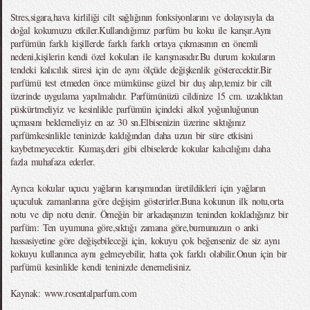
Stres,sigara,hava kirliliği cilt sağlığının fonksiyonlarını ve dolayısıyla da
doğal kokumuzu etkiler.Kullandığımız parfüm bu koku ile karışır.Aynı
parfümün farklı kişillerde farklı farklı ortaya çıkmasının en önemli
nedeni,kişilerin kendi özel kokuları ile karışmasıdır.Bu durum kokuların
tendeki kalıcılık süresi için de aynı ölçüde değişkenlik gösterecektir.Bir
parfümü test etmeden önce mümkünse güzel bir duş alıp,temiz bir cilt
üzerinde uygulama yapılmalıdır. Parfümünüzü cildinize 15 cm. uzaklıktan
püskürtmeliyiz ve kesinlikle parfümün içindeki alkol yoğunluğunun
uçmasını beklemeliyiz en az 30 sn.Elbisenizin üzerine sıktığınız
parfümkesinlikle teninizde kaldığından daha uzun bir süre etkisini
kaybetmeyecektir. Kumaş,deri gibi elbiselerde kokular kalıcılığını daha
fazla muhafaza ederler.
Ayrıca kokular uçucu yağların karışımından üretildikleri için yağların
uçuculuk zamanlarına göre değişim gösterirler.Buna kokunun ilk notu,orta
notu ve dip notu denir. Örneğin bir arkadaşınızın teninden kokladığınız bir
parfüm: Ten uyumuna göre,sıktığı zamana göre,burnunuzun o anki
hassasiyetine göre değişebileceği için, kokuyu çok beğenseniz de siz aynı
kokuyu kullanınca aynı gelmeyebilir, hatta çok farklı olabilir.Onun için bir
parfümü kesinlikle kendi teninizde denemelisiniz.
Kaynak: www.rosentalparfum.com