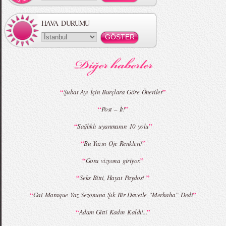
HAVA DURUMU
MBFWI - Gülçin Çengel 2015 Yaz
MBFWI - Zeynep Erdoğan 2015 Yaz
Koleksiyonu
Koleksiyonu
“
”
Şubat Ayı İçin Burçlara Göre Öneriler
“
”
Post – İt!
MBFWI - Giray Sepin 2015 Yaz Koleksiyonu
MBFWI - Burçe Bekrek 2015 Yaz Koleksiyonu
“
”
Sağlıklı uyanmanın 10 yolu
“
”
Bu Yazın Oje Renkleri!
“
”
Gora vizyona giriyor.
“
”
Seks Bitti, Hayat Paydos!
“
”
Gai Maraque Yaz Sezonuna Şık Bir Davetle “Merhaba” Dedi
“
”
Adam Gitti Kadın Kaldı!...