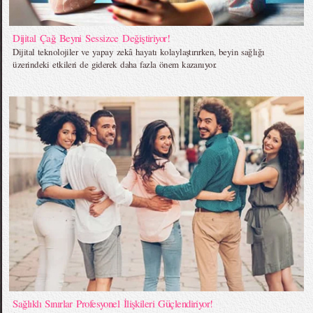
Dijital Çağ Beyni Sessizce Değiştiriyor!
Dijital teknolojiler ve yapay zekâ hayatı kolaylaştırırken, beyin sağlığı
üzerindeki etkileri de giderek daha fazla önem kazanıyor.
Sağlıklı Sınırlar Profesyonel İlişkileri Güçlendiriyor!