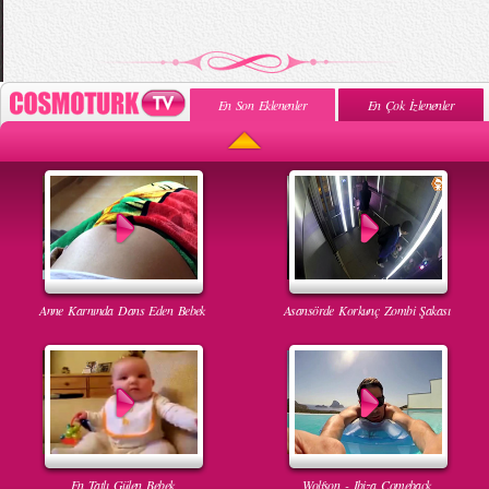
En Son Eklenenler
En Çok İzlenenler
Anne Karnında Dans Eden Bebek
Asansörde Korkunç Zombi Şakası
En Tatlı Gülen Bebek
Wolfson - Ibiza Comeback