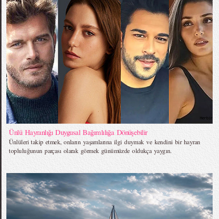
Ünlü Hayranlığı Duygusal Bağımlılığa Dönüşebilir
Ünlüleri takip etmek, onların yaşamlarına ilgi duymak ve kendini bir hayran
topluluğunun parçası olarak görmek günümüzde oldukça yaygın.