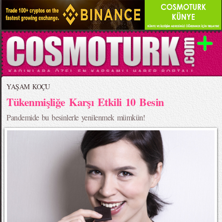
YAŞAM KOÇU
Tükenmişliğe Karşı Etkili 10 Besin
Pandemide bu besinlerle yenilenmek mümkün!