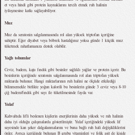
et veya hindi gibi protein kaynaklarını tercih etmek ruh halinin
iyileşmesine katkı sağlayabiliyor.
Muz
Muz da seratonin salgılanmasında rol alan yüksek triptofan içeriğine
sahiptir. Eğer diyabet veya böbrek hastalığınız yoksa günde 1 küçük muz
tüketmek rahatlamanıza destek olabilir.
Yağlı tohumlar
Ceviz, badem, kaju fındık gibi besinler sağlıklı yağlar ve protein içerir. Bu
besinlerin içeriğinde seratonin salgılanmasında rol alan triptofan yüksek
miktarda bulunur. Hangi miktarlarının ruh halini ne ölçüde etkilediği
bilinmemekle birlikte yoğun kalorili bu besinlerin günde 3 ceviz veya 8-10
çiğ badem/fındık gibi sayı ile tüketilmesinde fayda var.
Yulaf
Kahvaltıda lifli beslenen kişilerin enerjilerinin daha yüksek ve ruh halinin
daha iyi olduğu çalışmalarda gösterilmiştir. Yulaf içeriğindeki yüksek lif
sayesinde kan şeker dalgalanmalarını ve buna bağlı ruh hali değişikliklerini
önler. Ayrıca içeriğinde bulunan B grubu vitaminleri ve folik asit de kişide