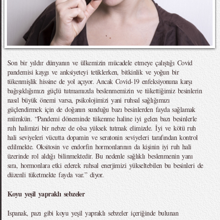
Son bir yıldır dünyanın ve ülkemizin mücadele etmeye çalıştığı Covid
pandemisi kaygı ve anksiyeteyi tetiklerken, bitkinlik ve yoğun bir
tükenmişlik hissine de yol açıyor. Ancak Covid-19 enfeksiyonuna karşı
bağışıklığımızı güçlü tutmamızda beslenmemizin ve tükettiğimiz besinlerin
nasıl büyük önemi varsa, psikolojimizi yani ruhsal sağlığımızı
güçlendirmek için de doğanın sunduğu bazı besinlerden fayda sağlamak
mümkün. “Pandemi döneminde tükenme haline iyi gelen bazı besinlerle
ruh halimizi bir nebze de olsa yüksek tutmak elimizde. İyi ve kötü ruh
hali seviyeleri vücutta dopamin ve seratonin seviyeleri tarafından kontrol
edilmekte. Oksitosin ve endorfin hormonlarının da kişinin iyi ruh hali
üzerinde rol aldığı bilinmektedir. Bu nedenle sağlıklı beslenmenin yanı
sıra, hormonlara etki ederek ruhsal enerjimizi yükseltebilen bu besinleri de
düzenli tüketmekte fayda var.” diyor.
Koyu yeşil yapraklı sebzeler
Ispanak, pazı gibi koyu yeşil yapraklı sebzeler içeriğinde bulunan