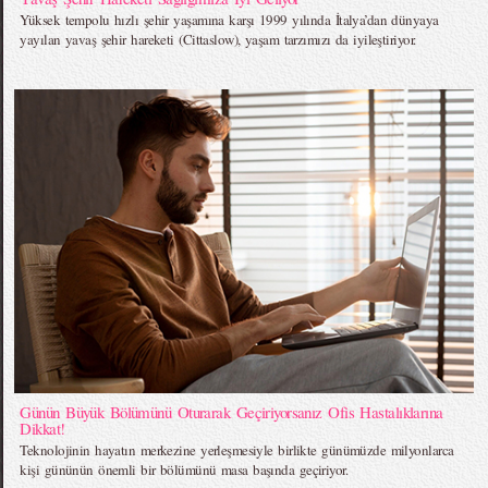
Yüksek tempolu hızlı şehir yaşamına karşı 1999 yılında İtalya’dan dünyaya
yayılan yavaş şehir hareketi (Cittaslow), yaşam tarzımızı da iyileştiriyor.
Günün Büyük Bölümünü Oturarak Geçiriyorsanız Ofis Hastalıklarına
Dikkat!
Teknolojinin hayatın merkezine yerleşmesiyle birlikte günümüzde milyonlarca
kişi gününün önemli bir bölümünü masa başında geçiriyor.