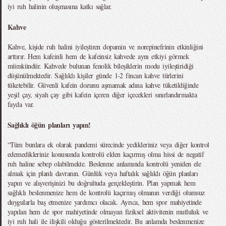
iyi ruh halinin oluşmasına katkı sağlar.
Kahve
Kahve, kişide ruh halini iyileştiren dopamin ve norepinefrinin etkinliğini
arttırır. Hem kafeinli hem de kafeinsiz kahvede aynı etkiyi görmek
mümkündür. Kahvede bulunan fenolik bileşiklerin modu iyileştiridiği
düşünülmektedir. Sağlıklı kişiler günde 1-2 fincan kahve türlerini
tüketebilir. Güvenli kafein dozunu aşmamak adına kahve tüketildiğinde
yeşil çay, siyah çay gibi kafein içeren diğer içecekleri sınırlandırmakta
fayda var.
Sağlıklı öğün planları yapın!
“Tüm bunlara ek olarak pandemi sürecinde yedikleriniz veya diğer kontrol
edemedikleriniz konusunda kontrolü elden kaçırmış olma hissi de negatif
ruh haline sebep olabilmekte. Beslenme anlamında kontrolü yeniden ele
almak için planlı davranın. Günlük veya haftalık sağlıklı öğün planları
yapın ve alışverişinizi bu doğrultuda gerçekleştirin. Plan yapmak hem
sağlıklı beslenmenize hem de kontrolü kaçırmış olmanın verdiği olumsuz
duygularla baş etmenize yardımcı olacak. Ayrıca, hem spor mahiyetinde
yapılan hem de spor mahiyetinde olmayan fiziksel aktivitenin mutluluk ve
iyi ruh hali ile ilişkili olduğu gösterilmektedir. Bu anlamda beslenmenize