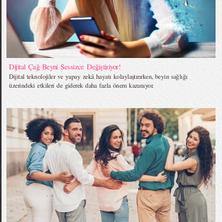
Dijital Çağ Beyni Sessizce Değiştiriyor!
Dijital teknolojiler ve yapay zekâ hayatı kolaylaştırırken, beyin sağlığı
üzerindeki etkileri de giderek daha fazla önem kazanıyor.