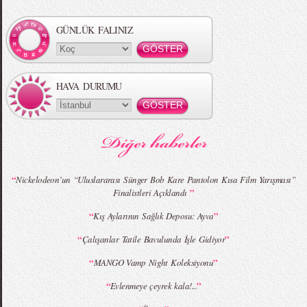
Örgü Saç Modelleri
MBFWI - Hakan Akkaya 2015 Yaz
Koleksiyonu
GÜNLÜK FALINIZ
HAVA DURUMU
MBFWI - Gülçin Çengel 2015 Yaz
MBFWI - Zeynep Erdoğan 2015 Yaz
Koleksiyonu
Koleksiyonu
“
Nickelodeon’un “Uluslararası Sünger Bob Kare Pantolon Kısa Film Yarışması”
”
Finalistleri Açıklandı
“
”
Kış Aylarının Sağlık Deposu: Ayva
MBFWI - Giray Sepin 2015 Yaz Koleksiyonu
MBFWI - Burçe Bekrek 2015 Yaz Koleksiyonu
“
”
Çalışanlar Tatile Bavulunda İşle Gidiyor
“
”
MANGO Vamp Night Koleksiyonu
“
”
Evlenmeye çeyrek kala!...