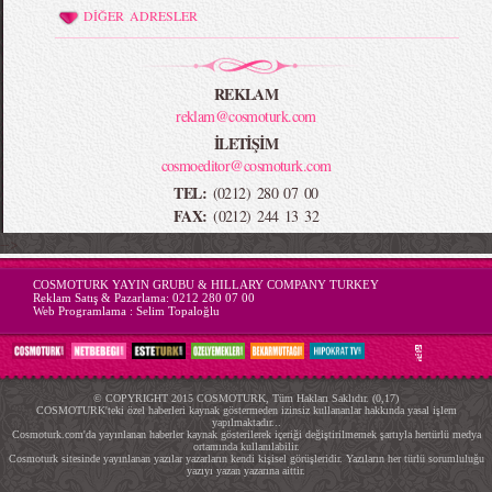
DİĞER ADRESLER
REKLAM
reklam@cosmoturk.com
İLETİŞİM
cosmoeditor@cosmoturk.com
TEL:
(0212) 280 07 00
FAX:
(0212) 244 13 32
-->
COSMOTURK YAYIN GRUBU & HILLARY COMPANY TURKEY
Reklam Satış & Pazarlama:
0212 280 07 00
Web Programlama :
Selim Topaloğlu
© COPYRIGHT 2015 COSMOTURK, Tüm Hakları Saklıdır. (0,17)
COSMOTURK'teki özel haberleri kaynak göstermeden izinsiz kullananlar hakkında yasal işlem
yapılmaktadır...
Cosmoturk.com'da yayınlanan haberler kaynak gösterilerek içeriği değiştirilmemek şartıyla hertürlü medya
ortamında kullanılabilir.
Cosmoturk sitesinde yayınlanan yazılar yazarların kendi kişisel görüşleridir. Yazıların her türlü sorumluluğu
yazıyı yazan yazarına aittir.