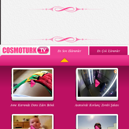
En Son Eklenenler
En Çok İzlenenler
Anne Karnında Dans Eden Bebek
Asansörde Korkunç Zombi Şakası