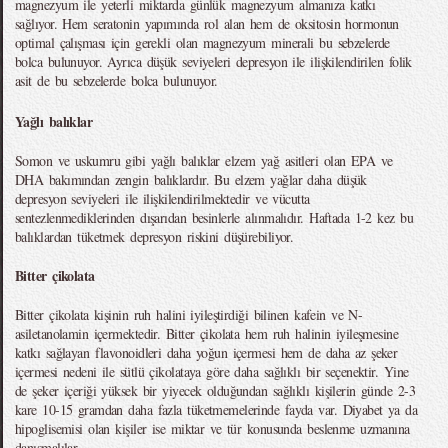
magnezyum ile yeterli miktarda günlük magnezyum almanıza katkı
sağlıyor. Hem seratonin yapımında rol alan hem de oksitosin hormonun
optimal çalışması için gerekli olan magnezyum minerali bu sebzelerde
bolca bulunuyor. Ayrıca düşük seviyeleri depresyon ile ilişkilendirilen folik
asit de bu sebzelerde bolca bulunuyor.
Yağlı balıklar
Somon ve uskumru gibi yağlı balıklar elzem yağ asitleri olan EPA ve
DHA bakımından zengin balıklardır. Bu elzem yağlar daha düşük
depresyon seviyeleri ile ilişkilendirilmektedir ve vücutta
sentezlenmediklerinden dışarıdan besinlerle alınmalıdır. Haftada 1-2 kez bu
balıklardan tüketmek depresyon riskini düşürebiliyor.
Bitter çikolata
Bitter çikolata kişinin ruh halini iyileştirdiği bilinen kafein ve N-
asiletanolamin içermektedir. Bitter çikolata hem ruh halinin iyileşmesine
katkı sağlayan flavonoidleri daha yoğun içermesi hem de daha az şeker
içermesi nedeni ile sütlü çikolataya göre daha sağlıklı bir seçenektir. Yine
de şeker içeriği yüksek bir yiyecek olduğundan sağlıklı kişilerin günde 2-3
kare 10-15 gramdan daha fazla tüketmemelerinde fayda var. Diyabet ya da
hipoglisemisi olan kişiler ise miktar ve tür konusunda beslenme uzmanına
danışmalılar.