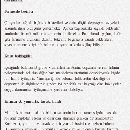
Fermente besinler
Çalışmalar sağlıklı bağırsak bakterileri ve daha düşük depresyon seviyeleri
arasında ilişki olduğunu göstermekte. Ayrıca bağırsaktaki sağlıklı bakteriler
tarafından önemli miktarda seratonin üretilmekte. Bu anlamda yoğurt, kefir
gibi fermente ürünlerin düzenli tüketimi bağırsakta yararlı bakterilerin
sayısını arttırarak iyi ruh halinin oluşumuna katkı sağlayabiliyor.
Kuru baklagiller
İçeriğinde bulunan B grubu vitaminleri seratonin, dopamin ve ruh halinin
iyileşmesinde rol alan diğer bazı maddelerin üretimini destekleyerek kişide
ruh halini iyileştirir. Yine içeriğinde bulunan folik asitin eksikliği de
depresyon ile ilişkilendirildiğinden iyi bir folik asit kaynağı olan bakliyatlar
duygu durumunun iyileşmesine yardımcı olabiliyor.
Kırmızı et, yumurta, tavuk, hindi
Mutluluk hormonu olarak bilinen seratonin hormonunun salgılanmasında
rol alan triptofan elzem ve dışarıdan alınması gereken bir aminoasittir.
Kırmızı et, yumurta ve tavuk gibi hayvansal besinlerde fazlaca bulunur.
Bu anlamda sabahları 1 yumurta tüketmek ve öğünlerden birinde kırmızı