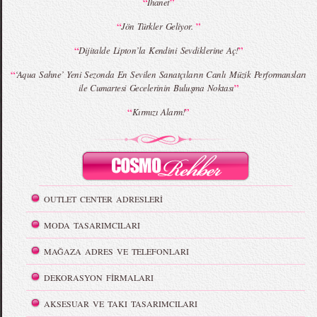
“
”
İhanet
“
”
Jön Türkler Geliyor.
“
”
Dijitalde Lipton’la Kendini Sevdiklerine Aç!
“
‘Aqua Sahne’ Yeni Sezonda En Sevilen Sanatçıların Canlı Müzik Performansları
”
ile Cumartesi Gecelerinin Buluşma Noktası
“
”
Kırmızı Alarm!
OUTLET CENTER ADRESLERİ
MODA TASARIMCILARI
MAĞAZA ADRES VE TELEFONLARI
DEKORASYON FİRMALARI
AKSESUAR VE TAKI TASARIMCILARI