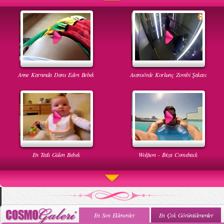
Anne Karnında Dans Eden Bebek
Asansörde Korkunç Zombi Şakası
En Tatlı Gülen Bebek
Wolfson - Ibiza Comeback
En Son Eklenenler
En Çok Görüntülenenler