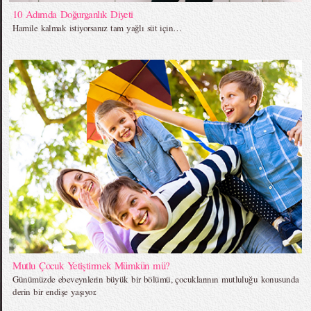
10 Adımda Doğurganlık Diyeti
Hamile kalmak istiyorsanız tam yağlı süt için…
Mutlu Çocuk Yetiştirmek Mümkün mü?
Günümüzde ebeveynlerin büyük bir bölümü, çocuklarının mutluluğu konusunda
derin bir endişe yaşıyor.