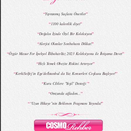
“
”
Yıpranmış Saçlara Öneriler
“
”
1100 kalorilik diyet
MBFWI - Giray Sepin 2015 Yaz Koleksiyonu
MBFWI - Burçe Bekrek 2015 Yaz Koleksiyonu
“
”
Doğalın İzinde Özel Bir Koleksiyon
“
”
Alerjisi Olanlar Sonbahara Dikkat!
“
”
Özgür Masur For İpekyol İlkbahar-Yaz 2023 Koleksiyonu ile İhtişama Davet
“
”
Hızlı Yemek Obezite Riskini Artırıyor
“
”
KerkiSolfej’in Ege’de/İstanbul da Yaz Konserleri Coşkusu Başlıyor!
“
”
Kuru Ciltlere "Yeşil" Desteği
“
”
Omzunda ağladım…
“
”
“Uzun Hikaye”nin Beklenen Fragmanı Yayında!