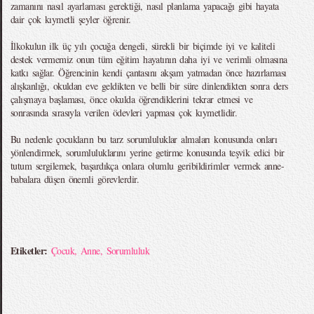
zamanını nasıl ayarlaması gerektiği, nasıl planlama yapacağı gibi hayata
dair çok kıymetli şeyler öğrenir.
İlkokulun ilk üç yılı çocuğa dengeli, sürekli bir biçimde iyi ve kaliteli
destek vermemiz onun tüm eğitim hayatının daha iyi ve verimli olmasına
katkı sağlar. Öğrencinin kendi çantasını akşam yatmadan önce hazırlaması
alışkanlığı, okuldan eve geldikten ve belli bir süre dinlendikten sonra ders
çalışmaya başlaması, önce okulda öğrendiklerini tekrar etmesi ve
sonrasında sırasıyla verilen ödevleri yapması çok kıymetlidir.
Bu nedenle çocukların bu tarz sorumluluklar almaları konusunda onları
yönlendirmek, sorumluluklarını yerine getirme konusunda teşvik edici bir
tutum sergilemek, başardıkça onlara olumlu geribildirimler vermek anne-
babalara düşen önemli görevlerdir.
Etiketler:
Çocuk
,
Anne
,
Sorumluluk