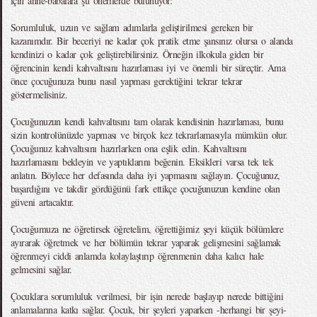
için anne-babalara şu önerilerde bulunuyor:
Sorumluluk, uzun ve sağlam adımlarla geliştirilmesi gereken bir
kazanımdır. Bir beceriyi ne kadar çok pratik etme şansınız olursa o alanda
kendinizi o kadar çok geliştirebilirsiniz. Örneğin ilkokula giden bir
öğrencinin kendi kahvaltısını hazırlaması iyi ve önemli bir süreçtir. Ama
önce çocuğunuza bunu nasıl yapması gerektiğini tekrar tekrar
göstermelisiniz.
Çocuğunuzun kendi kahvaltısını tam olarak kendisinin hazırlaması, bunu
sizin kontrolünüzde yapması ve birçok kez tekrarlamasıyla mümkün olur.
Çocuğunuz kahvaltısını hazırlarken ona eşlik edin. Kahvaltısını
hazırlamasını bekleyin ve yaptıklarını beğenin. Eksikleri varsa tek tek
anlatın. Böylece her defasında daha iyi yapmasını sağlayın. Çocuğunuz,
başardığını ve takdir gördüğünü fark ettikçe çocuğunuzun kendine olan
güveni artacaktır.
Çocuğumuza ne öğretirsek öğretelim, öğrettiğimiz şeyi küçük bölümlere
ayırarak öğretmek ve her bölümün tekrar yaparak gelişmesini sağlamak
öğrenmeyi ciddi anlamda kolaylaştırıp öğrenmenin daha kalıcı hale
gelmesini sağlar.
Çocuklara sorumluluk verilmesi, bir işin nerede başlayıp nerede bittiğini
anlamalarına katkı sağlar. Çocuk, bir şeyleri yaparken -herhangi bir şeyi-