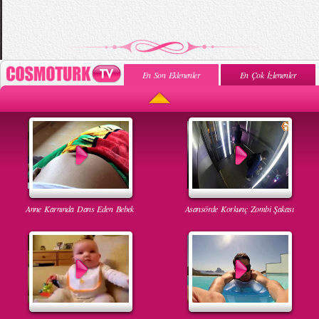
En Son Eklenenler
En Çok İzlenenler
Anne Karnında Dans Eden Bebek
Asansörde Korkunç Zombi Şakası