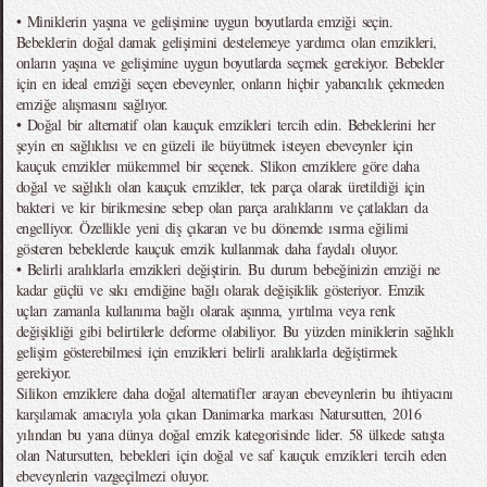
• Miniklerin yaşına ve gelişimine uygun boyutlarda emziği seçin.
Bebeklerin doğal damak gelişimini destelemeye yardımcı olan emzikleri,
onların yaşına ve gelişimine uygun boyutlarda seçmek gerekiyor. Bebekler
için en ideal emziği seçen ebeveynler, onların hiçbir yabancılık çekmeden
emziğe alışmasını sağlıyor.
• Doğal bir alternatif olan kauçuk emzikleri tercih edin. Bebeklerini her
şeyin en sağlıklısı ve en güzeli ile büyütmek isteyen ebeveynler için
kauçuk emzikler mükemmel bir seçenek. Slikon emziklere göre daha
doğal ve sağlıklı olan kauçuk emzikler, tek parça olarak üretildiği için
bakteri ve kir birikmesine sebep olan parça aralıklarını ve çatlakları da
engelliyor. Özellikle yeni diş çıkaran ve bu dönemde ısırma eğilimi
gösteren bebeklerde kauçuk emzik kullanmak daha faydalı oluyor.
• Belirli aralıklarla emzikleri değiştirin. Bu durum bebeğinizin emziği ne
kadar güçlü ve sıkı emdiğine bağlı olarak değişiklik gösteriyor. Emzik
uçları zamanla kullanıma bağlı olarak aşınma, yırtılma veya renk
değişikliği gibi belirtilerle deforme olabiliyor. Bu yüzden miniklerin sağlıklı
gelişim gösterebilmesi için emzikleri belirli aralıklarla değiştirmek
gerekiyor.
Silikon emziklere daha doğal alternatifler arayan ebeveynlerin bu ihtiyacını
karşılamak amacıyla yola çıkan Danimarka markası Natursutten, 2016
yılından bu yana dünya doğal emzik kategorisinde lider. 58 ülkede satışta
olan Natursutten, bebekleri için doğal ve saf kauçuk emzikleri tercih eden
ebeveynlerin vazgeçilmezi oluyor.