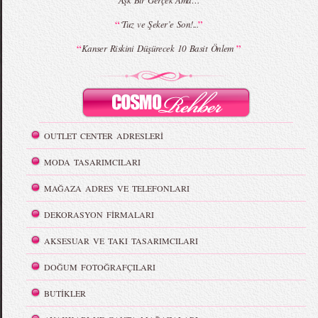
Aşk Bir Gerçek Ama…
“
”
‘Tuz ve Şeker’e Son!...
“
”
Kanser Riskini Düşürecek 10 Basit Önlem
OUTLET CENTER ADRESLERİ
MODA TASARIMCILARI
MAĞAZA ADRES VE TELEFONLARI
DEKORASYON FİRMALARI
AKSESUAR VE TAKI TASARIMCILARI
DOĞUM FOTOĞRAFÇILARI
BUTİKLER