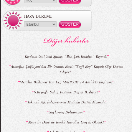
HAVA DURUMU
MBFWI - Gülçin Çengel 2015 Yaz
MBFWI - Zeynep Erdoğan 2015 Yaz
Koleksiyonu
Koleksiyonu
“
”
Kıvılcım Ural Yeni Şarkısı “Ben Çok Eskiden” Yayında
“
Armağan Çağlayan’dan Bir Ustalık Eseri: “Seyfi Bey” Kapalı Gişe Devam
”
Ediyor!
MBFWI - Giray Sepin 2015 Yaz Koleksiyonu
MBFWI - Burçe Bekrek 2015 Yaz Koleksiyonu
“
”
Merakla Beklenen Yeni Dizi MAHKUM 14 Aralık’ta Başlıyor!
“
”
9.Beyoğlu Sahaf Festivali Bugün Başlıyor!
“
”
Takıntılı Aşk İyileşmiyorsa Mutlaka Destek Alınmalı
“
”
Saçlarınız Dolaşmasın
“
”
More by Demi ile Renkli Hayaller Gerçek Olacak!
“
”