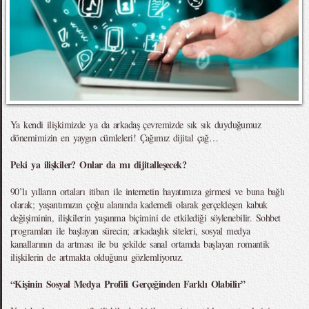
Ya kendi ilişkimizde ya da arkadaş çevremizde sık sık duyduğumuz
dönemimizin en yaygın cümleleri! Çağımız dijital çağ…
Peki ya ilişkiler? Onlar da mı dijitalleşecek?
90’lı yılların ortaları itibarı ile internetin hayatımıza girmesi ve buna bağlı
olarak; yaşantımızın çoğu alanında kademeli olarak gerçekleşen kabuk
değişiminin, ilişkilerin yaşanma biçimini de etkilediği söylenebilir. Sohbet
programları ile başlayan sürecin; arkadaşlık siteleri, sosyal medya
kanallarının da artması ile bu şekilde sanal ortamda başlayan romantik
ilişkilerin de artmakta olduğunu gözlemliyoruz.
“Kişinin Sosyal Medya Profili Gerçeğinden Farklı Olabilir”