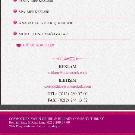
YOGA MERKEZLERİ
SPA MERKEZLERİ
ANAOKULU VE KREŞ REHBERİ
MODA İKONU MAĞAZALAR
DİĞER ADRESLER
REKLAM
reklam@cosmoturk.com
İLETİŞİM
cosmoeditor@cosmoturk.com
TEL:
(0212) 280 07 00
FAX:
(0212) 244 13 32
-->
COSMOTURK YAYIN GRUBU & HILLARY COMPANY TURKEY
Reklam Satış & Pazarlama:
0212 280 07 00
Web Programlama :
Selim Topaloğlu