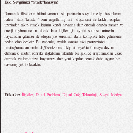
Eski Sevgilinizi “Stalk”lamayın!
Romantik ilişkilerin bitimi sonrası eski partnerin sosyal medya hesaplarını
halen ‘’stalk’’lamak, ‘’beni engellemiş mi?’’ düşüncesi ile farklı hesaplar
üzerinden takip etmek kişinin kendi hayatına dair önemli oranda zaman ve
enerji kaybına neden olacak, bazı kişiler için ayrılık sonrası partnerin
hayatından çıkması ile oluşan yas sürecinin daha komplike hale gelmesine
neden olabilecektir. Bu nedenle, ayrılık sonrası eski partnerinizi
unuttuğunuzdan emin değilseniz onu takip etmeye/stalklamaya devam
etmemek, sizden sonraki ilişkilerini takıntılı bir şekilde araştırmaktan uzak
durmak ve kendinize, hayatınıza dair yeni kapılar açmak daha uygun bir
davranış şekli olacaktır.
Etiketler:
İlişkiler
,
Dijital Problem
,
Dijital Çağ
,
Teknoloji
,
Sosyal Medya