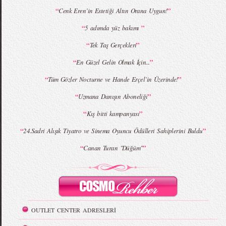
“
”
Cenk Eren’in Estetiği Altın Orana Uygun!
MBFWI - Giray Sepin 2015 Yaz Koleksiyonu
MBFWI - Burçe Bekrek 2015 Yaz Koleksiyonu
“
”
5 adımda yüz bakımı
“
”
Tek Taş Gerçekleri
“
”
En Güzel Gelin Olmak İçin...
“
”
Tüm Gözler Nocturne ve Hande Erçel’in Üzerinde!
“
”
Uzmana Danışın Aboneliği
“
”
Kış bitti kampanyası
“
”
24.Sadri Alışık Tiyatro ve Sinema Oyuncu Ödülleri Sahiplerini Buldu
“
”
Canan Turan "Düğüm"
OUTLET CENTER ADRESLERİ