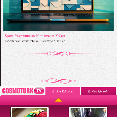
Spam Yağmurundan Kurtulmanın Yolları
E-postadaki sessiz tehlike, istenmeyen iletiler…
En Son Eklenenler
En Çok İzlenenler