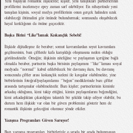
Yeni başlayan romantik ilişkilerde; kişiler, yeni tanıştıkları partnerlerinin
profillerini incelemeye epey zaman sarf edebiliyor. En nihayetinde yeni
tanışılan kişinin, sosyal medya profillerinin onun gerçek halinden uzak
olabileceği ihtimalini göz önünde bulundurmak; sonrasında oluşabilecek
hayal kırıklığının da önüne geçecektir.
Başka Birini “Like”lamak Kıskançlık Sebebi!
İlişkide dijitalleşme ile beraber; somut kavramlardan soyut kavramlara
geçilmesinin, bazı çiftlerde kafa karışıklığı oluşmasına neden olduğu
görülmektedir. Örneğin; ilişkinin niteliğine ve paylaşımın içeriğine bağlı
olmakla beraber, partnerin başka birisinin paylaşımını ‘’like’’laması sosyal
medyada ‘’normal’’ kabul edilebilecek bir davranış iken, bu davranış
sonucunda çiftler arası kıskançlık nedeni ile kavgalar olabilmekte, yine
birbirlerinin fotoğraf/paylaşımlarını ‘’beğen’’mediklerinde bazı çiftler
arasında tartışmalar olabilmektedir. Bazı kişiler; partnerlerinin kiminle
arkadaş olduğunu, kimi takip ettiğini, kimin paylaşımlarını beğendiğini,
kimi arkadaşlıktan çıkardığını takıntılı bir şekilde takip ediyor olabilir, bu
durum hem ilişkide var olan bir güven problemini gösterir hem de
romantik ilişkinin geleceğini olumsuz yönde etkiler.
Yazışma Programları Güven Sarsıyor!
Bazı yazışma programları, birbirleriyle o sırada bir arada bulunmayan