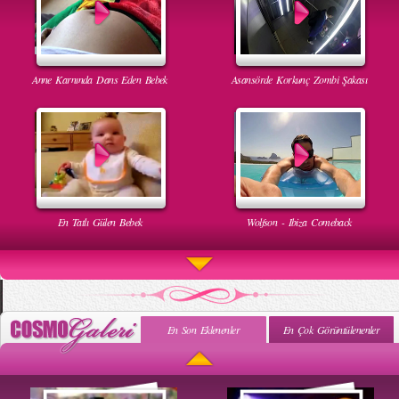
Anne Karnında Dans Eden Bebek
Asansörde Korkunç Zombi Şakası
En Tatlı Gülen Bebek
Wolfson - Ibiza Comeback
En Son Eklenenler
En Çok Görüntülenenler
Uyuyan Bebeğe Gangnam Dinletilirse Ne Olur
Uykusun Da Gülen Bebek