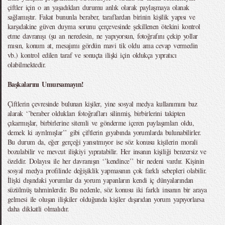
çiftler için o an yaşadıkları durumu anlık olarak paylaşmaya olanak
sağlamıştır. Fakat bununla beraber, taraflardan birinin kişilik yapısı ve
karşıdakine güven duyma sorunu çerçevesinde şekillenen ötekini kontrol
etme davranışı (şu an neredesin, ne yapıyorsun, fotoğrafını çekip yollar
mısın, konum at, mesajımı gördün mavi tik oldu ama cevap vermedin
vb.) kontrol edilen taraf ve sonuçta ilişki için oldukça yıpratıcı
olabilmektedir.
Başkalarını Umursamayın!
Çiftlerin çevresinde bulunan kişiler, yine sosyal medya kullanımını baz
alarak ‘’beraber oldukları fotoğrafları silinmiş, birbirlerini takipten
çıkarmışlar, birbirlerine sitemli ve gönderme içeren paylaşımları oldu,
demek ki ayrılmışlar’’ gibi çiftlerin gıyabında yorumlarda bulunabilirler.
Bu durum da, eğer gerçeği yansıtmıyor ise söz konusu kişilerin morali
bozulabilir ve mevcut ilişkiyi yıpratabilir. Her insanın kişiliği benzersiz ve
özeldir. Dolayısı ile her davranışın ‘’kendince’’ bir nedeni vardır. Kişinin
sosyal medya profilinde değişiklik yapmasının çok farklı sebepleri olabilir.
İlişki dışındaki yorumlar da yorum yapanların kendi iç dünyalarından
süzülmüş tahminlerdir. Bu nedenle, söz konusu iki farklı insanın bir araya
gelmesi ile oluşan ilişkiler olduğunda kişiler dışarıdan yorum yapıyorlarsa
daha dikkatli olmalıdır.