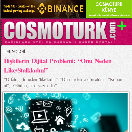
TEKNOLOJİ
İlişkilerin Dijital Problemi: “Onu Neden
Like/Stalkladın!”
“O fotoğrafı neden ‘like’ladın”, ”Onu neden takibe aldın”, “Konum
at”, “Gördün, ama yazmadın”