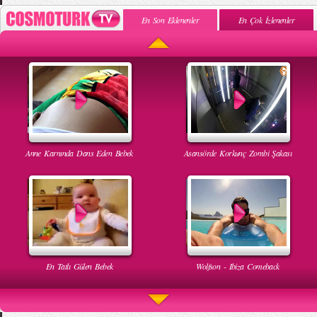
En Son Eklenenler
En Çok İzlenenler
Anne Karnında Dans Eden Bebek
Asansörde Korkunç Zombi Şakası
En Tatlı Gülen Bebek
Wolfson - Ibiza Comeback