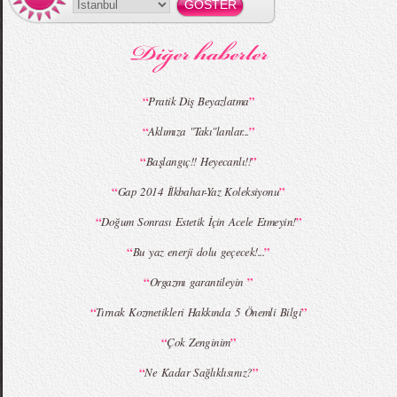
MBFWI - Gülçin Çengel 2015 Yaz
MBFWI - Zeynep Erdoğan 2015 Yaz
Koleksiyonu
Koleksiyonu
“
”
Pratik Diş Beyazlatma
“
”
Aklımıza "Takı"lanlar...
MBFWI - Giray Sepin 2015 Yaz Koleksiyonu
MBFWI - Burçe Bekrek 2015 Yaz Koleksiyonu
“
”
Başlangıç!! Heyecanlı!!
“
”
Gap 2014 İlkbahar-Yaz Koleksiyonu
“
”
Doğum Sonrası Estetik İçin Acele Etmeyin!
“
”
Bu yaz enerji dolu geçecek!...
“
”
Orgazmı garantileyin
“
”
Tırnak Kozmetikleri Hakkında 5 Önemli Bilgi
“
”
Çok Zenginim
“
”
Ne Kadar Sağlıklısınız?