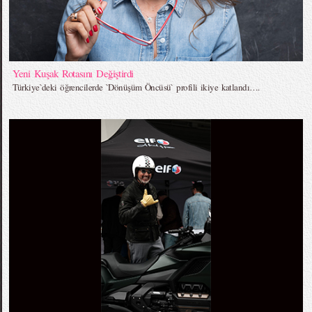
Yeni Kuşak Rotasını Değiştirdi
Türkiye`deki öğrencilerde `Dönüşüm Öncüsü` profili ikiye katlandı….