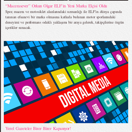
“Macerasever” Orkun Olgar ELF’in Yeni Marka Elçisi Oldu
Spor, macera ve motosiklet alanlarındaki uzmanlığı ile ELF’in dünya çapında
tanınan efsanevi bir marka olmasına katkıda bulunan motor sporlarındaki
deneyimi ve performans odaklı yaklaşımı bir araya gelerek, takipçilerine özgün
içerikler sunacak.
Yerel Gazeteler Birer Birer Kapanıyor!