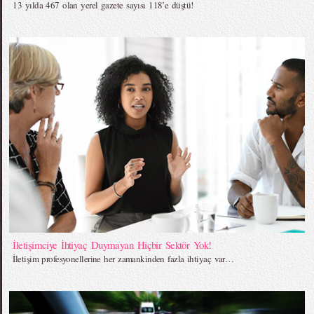
13 yılda 467 olan yerel gazete sayısı 118’e düştü!
İletişimciye İhtiyaç Duymayan Hiçbir Sektör Yok!
İletişim profesyonellerine her zamankinden fazla ihtiyaç var…