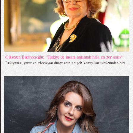
Gülseren Budayıcıoğlu; “Türkiye’de insanı anlamak hala en zor sınav”
Psikiyatrist, yazar ve televizyon dünyasının en çok konuşulan isimlerinden biri…