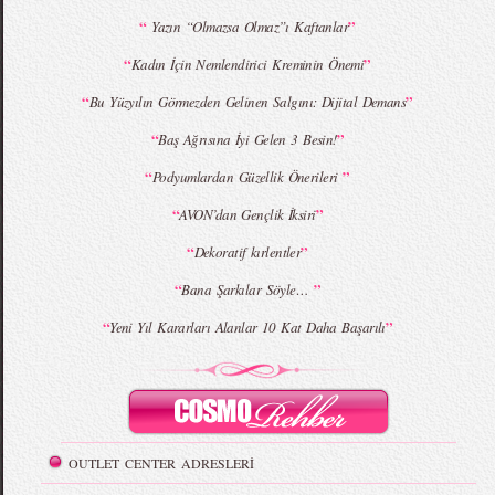
“
”
Yazın “Olmazsa Olmaz”ı Kaftanlar
MBFWI - Giray Sepin 2015 Yaz Koleksiyonu
MBFWI - Burçe Bekrek 2015 Yaz Koleksiyonu
“
”
Kadın İçin Nemlendirici Kreminin Önemi
“
”
Bu Yüzyılın Görmezden Gelinen Salgını: Dijital Demans
“
”
Baş Ağrısına İyi Gelen 3 Besin!
“
”
Podyumlardan Güzellik Önerileri
“
”
AVON’dan Gençlik İksiri
“
”
Dekoratif kırlentler
“
”
Bana Şarkılar Söyle…
“
”
Yeni Yıl Kararları Alanlar 10 Kat Daha Başarılı
OUTLET CENTER ADRESLERİ