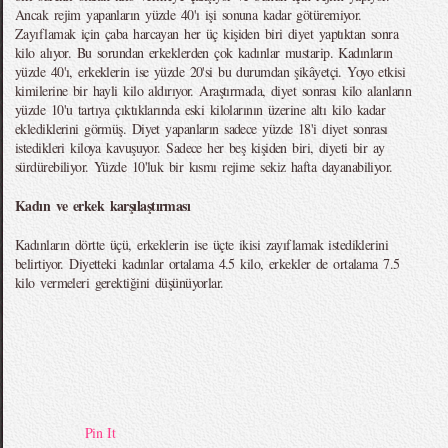
Ancak rejim yapanların yüzde 40'ı işi sonuna kadar götüremiyor.
Zayıflamak için çaba harcayan her üç kişiden biri diyet yaptıktan sonra
kilo alıyor. Bu sorundan erkeklerden çok kadınlar mustarip. Kadınların
yüzde 40'ı, erkeklerin ise yüzde 20'si bu durumdan şikâyetçi. Yoyo etkisi
kimilerine bir hayli kilo aldırıyor. Araştırmada, diyet sonrası kilo alanların
yüzde 10'u tartıya çıktıklarında eski kilolarının üzerine altı kilo kadar
eklediklerini görmüş. Diyet yapanların sadece yüzde 18'i diyet sonrası
istedikleri kiloya kavuşuyor. Sadece her beş kişiden biri, diyeti bir ay
sürdürebiliyor. Yüzde 10'luk bir kısmı rejime sekiz hafta dayanabiliyor.
Kadın ve erkek karşılaştırması
Kadınların dörtte üçü, erkeklerin ise üçte ikisi zayıflamak istediklerini
belirtiyor. Diyetteki kadınlar ortalama 4.5 kilo, erkekler de ortalama 7.5
kilo vermeleri gerektiğini düşünüyorlar.
Pin It