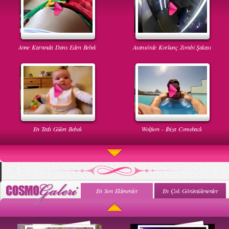
Anne Karnında Dans Eden Bebek
Asansörde Korkunç Zombi Şakası
En Tatlı Gülen Bebek
Wolfson - Ibiza Comeback
En Son Eklenenler
En Çok Görüntülenenler
Uyuyan Bebeğe Gangnam Dinletilirse Ne Olur
Uykusun Da Gülen Bebek