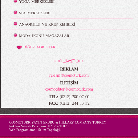
YOGA MERKEZLERİ
SPA MERKEZLERİ
ANAOKULU VE KREŞ REHBERİ
MODA İKONU MAĞAZALAR
DİĞER ADRESLER
REKLAM
reklam@cosmoturk.com
İLETİŞİM
cosmoeditor@cosmoturk.com
TEL:
(0212) 280 07 00
FAX:
(0212) 244 13 32
-->
COSMOTURK YAYIN GRUBU & HILLARY COMPANY TURKEY
Reklam Satış & Pazarlama:
0212 280 07 00
Web Programlama :
Selim Topaloğlu