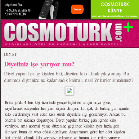
DİYET
Diyetiniz işe yarıyor mu?
Diyet yapan her üç kişiden biri, diyetten kilo alarak çıkıyormuş. Bu
durumda diyetinize ne kadar sadık kalmalı, nasıl önlemler almalısınız?
Britanya'da 4 bin kişi üzerinde gerçekleştirilen araştırmaya göre,
zayıflamak isteyenler her yeni diyeti deniyor. En çok da birkaç gün içinde
kilo verdirmeyi vaat eden kısa süreli diyetlere ilgi gösteriliyor. Ancak bu,
önemli bir sakınca doğuruyor. Diyet yapılan birkaç gün içinde kilo
veriliyor, ama normal yeme düzenine geçilince kilolar aynı hızla geri
alınıyor, buna da yoyo etkisi deniliyor. Araştırmaya göre her dört kişiden
biri sürekli olarak kilo vermeye çalışıyor ve bunun için rejim yapıyor.