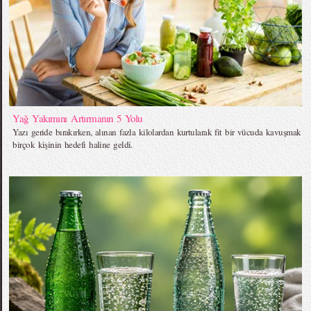
Yağ Yakımını Artırmanın 5 Yolu
Yazı geride bırakırken, alınan fazla kilolardan kurtularak fit bir vücuda kavuşmak
birçok kişinin hedefi haline geldi.