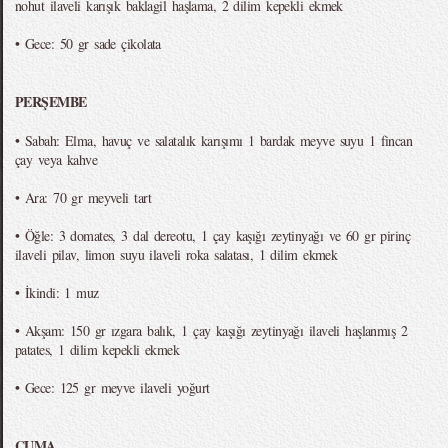
nohut ilaveli karışık baklagil haşlama, 2 dilim kepekli ekmek
• Gece: 50 gr sade çikolata
PERŞEMBE
• Sabah: Elma, havuç ve salatalık karışımı 1 bardak meyve suyu 1 fincan
çay veya kahve
• Ara: 70 gr meyveli tart
• Öğle: 3 domates, 3 dal dereotu, 1 çay kaşığı zeytinyağı ve 60 gr pirinç
ilaveli pilav, limon suyu ilaveli roka salatası, 1 dilim ekmek
• İkindi: 1 muz
• Akşam: 150 gr ızgara balık, 1 çay kaşığı zeytinyağı ilaveli haşlanmış 2
patates, 1 dilim kepekli ekmek
• Gece: 125 gr meyve ilaveli yoğurt
CUMA