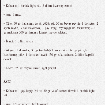
• Kahvaltı: 1 bardak light süt, 2 dilim kızarmış ekmek
• Ara: 1 muz
• Öğle: 30 gr haşlanmış tavuk göğüs eti, 30 gr beyaz peynir, 1 domates, 2
siyah zeytin, 3 dal maydanoz, 1 çay kaşığı zeytinyağı ile hazırlanmış 60
gr makarna 300 gr limonlu karışık meyve salatası.
• İkindi: 1 dilim kavun
• Akşam: 1 domates, 30 gr ton balığı konservesi ve 60 gr pirinçle
hazırlanmış pilav 1 domates ilaveli 150 gr roka salatası, 2 dilim kepekli
ekmek.
• Gece: 125 gr meyve ilaveli light yoğurt
SALI
• Kahvaltı: 1 çay kaşığı bal ve 30 gr yulaf ezmesi ilaveli 1 bardak light
süt
• Ara: 125 gr meyve ilaveli yoğurt