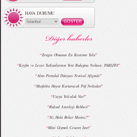
HAVA DURUMU
MBFWI - Gülçin Çengel 2015 Yaz
MBFWI - Zeynep Erdoğan 2015 Yaz
Koleksiyonu
Koleksiyonu
“
”
Zengin Olmanın En Kestirme Yolu
“
”
Keyfin ve Lezzet Tutkunlarının Yeni Buluşma Noktası: PABLITO
MBFWI - Giray Sepin 2015 Yaz Koleksiyonu
MBFWI - Burçe Bekrek 2015 Yaz Koleksiyonu
“
”
Altın Portakal Dünyası Festival Afişinde
“
”
Mutfakta Hayat Kurtaracak Püf Noktalar
“
”
Uzaya Yolculuk Var!
“
”
Ruhsal Astroloji Rehberi
“
”
Siz Hala Bekar Mısınız?
“
”
Mini Giymek Cesaret İster