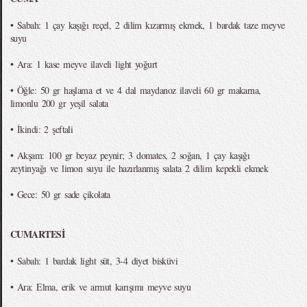
• Sabah: 1 çay kaşığı reçel, 2 dilim kızarmış ekmek, 1 bardak taze meyve
suyu
• Ara: 1 kase meyve ilaveli light yoğurt
• Öğle: 50 gr haşlama et ve 4 dal maydanoz ilaveli 60 gr makarna,
limonlu 200 gr yeşil salata
• İkindi: 2 şeftali
• Akşam: 100 gr beyaz peynir; 3 domates, 2 soğan, 1 çay kaşığı
zeytinyağı ve limon suyu ile hazırlanmış salata 2 dilim kepekli ekmek
• Gece: 50 gr sade çikolata
CUMARTESİ
• Sabah: 1 bardak light süt, 3-4 diyet bisküvi
• Ara: Elma, erik ve armut karışımı meyve suyu