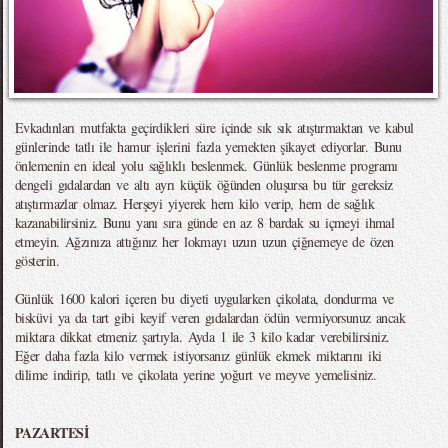
Evkadınları mutfakta geçirdikleri süre içinde sık sık atıştırmaktan ve kabul
günlerinde tatlı ile hamur işlerini fazla yemekten şikayet ediyorlar. Bunu
önlemenin en ideal yolu sağlıklı beslenmek. Günlük beslenme programı
dengeli gıdalardan ve altı ayrı küçük öğünden oluşursa bu tür gereksiz
atıştırmazlar olmaz. Herşeyi yiyerek hem kilo verip, hem de sağlık
kazanabilirsiniz. Bunu yanı sıra günde en az 8 bardak su içmeyi ihmal
etmeyin. Ağzınıza attığınız her lokmayı uzun uzun çiğnemeye de özen
gösterin.
Günlük 1600 kalori içeren bu diyeti uygularken çikolata, dondurma ve
bisküvi ya da tart gibi keyif veren gıdalardan ödün vermiyorsunuz ancak
miktara dikkat etmeniz şartıyla. Ayda 1 ile 3 kilo kadar verebilirsiniz.
Eğer daha fazla kilo vermek istiyorsanız günlük ekmek miktarını iki
dilime indirip, tatlı ve çikolata yerine yoğurt ve meyve yemelisiniz.
PAZARTESİ