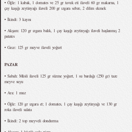
• Öğle: 1 kabak, 1 domates ve 25 gr tavuk eti ilaveli 60 gr makarna, 1
çay kaşığı zeytinyağı ilaveli 200 gr ızgara sebze, 2 dilim ekmek
• İkindi: 3 kayısı
• Akşam: 120 gr ızgara balık, 1 çay kaşığı zeytinyağı ilaveli haşlanmış 2
patates
• Gece: 125 gr meyve ilaveli yoğurt
PAZAR
• Sabah: Müsli ilaveli 125 gr süzme yoğurt, 1 su bardağı (250 gr) taze
meyve suyu
• Ara: 1 muz
• Öğle: 120 gr ızgara et; 1 domates, 1 çay kaşığı zeytinyağı ve 130 gr
roka ilaveli salata
• İkindi: 2 top meyveli dondurma
• Akşam: 1 küçük sade pizza