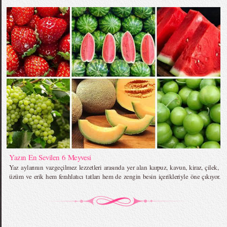
Yazın En Sevilen 6 Meyvesi
Yaz aylarının vazgeçilmez lezzetleri arasında yer alan karpuz, kavun, kiraz, çilek,
üzüm ve erik hem ferahlatıcı tatları hem de zengin besin içerikleriyle öne çıkıyor.