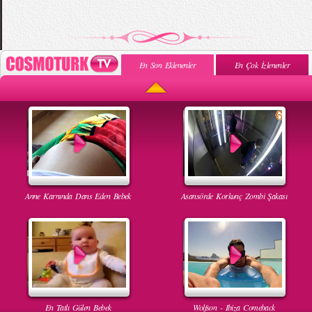
En Son Eklenenler
En Çok İzlenenler
Anne Karnında Dans Eden Bebek
Asansörde Korkunç Zombi Şakası
En Tatlı Gülen Bebek
Wolfson - Ibiza Comeback