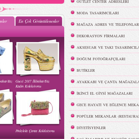
OUTLET CENTER ADRESLERİ
MODA TASARIMCILARI
nler
En Çok Görüntülenenler
MAĞAZA ADRES VE TELEFONLAR
Mehtap Elaidi - MBFWI Yaz
DEKORASYON FİRMALARI
2015 Defilesi
AKSESUAR VE TAKI TASARIMCIL
DOĞUM FOTOĞRAFÇILARI
BUTİKLER
bahar-Yaz
Gucci 2017 İlkbahar/Yaz
AYAKKABI VE ÇANTA MAĞAZALA
 Yaz
Burçe Bekrek - MBFWI Yaz
Kadın Koleksiyonu
2015 Defilesi
İKİNCİ EL GİYSİ MAĞAZALARI
GECE HAYATI VE EĞLENCE MEKA
POPÜLER MEKANLAR (RESTAURA
DİYETİSYENLER
Pinkylola Çanta Koleksiyonu
WI Yaz
Hakan Akkaya - MBFWI Yaz
2015 Defilesi