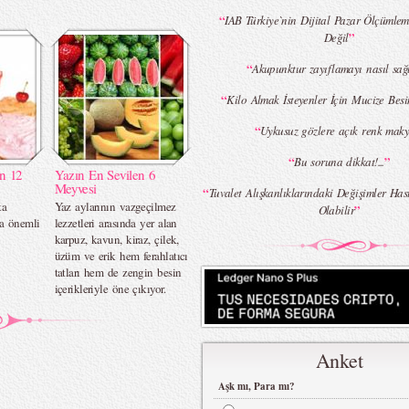
“
IAB Türkiye`nin Dijital Pazar Ölçümleme
”
Değil
“
Akupunktur zayıflamayı nasıl sağ
“
Kilo Almak İsteyenler İçin Mucize Be
“
Uykusuz gözlere açık renk maky
“
”
Bu soruna dikkat!...
ın 12
Yazın En Sevilen 6
Meyvesi
“
Tuvalet Alışkanlıklarındaki Değişimler Has
ta
Yaz aylarının vazgeçilmez
”
Olabilir
ra önemli
lezzetleri arasında yer alan
karpuz, kavun, kiraz, çilek,
üzüm ve erik hem ferahlatıcı
tatları hem de zengin besin
içerikleriyle öne çıkıyor.
Anket
Aşk mı, Para mı?