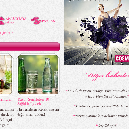
“
53. Uluslararası Antalya Film Festivali U
ve Kısa Film Seçkisi Açıklandı
ırmanın
Yazın Serinleten 10
Sağlıklı İçecek
“
Tiyatro Gazetesi yeniden “Merhaba
en, alınan
Her serinleten içecek masum
ularak fit
değil aman dikkat!
“
Reklam yaratıcıları Reklam arasında
k birçok
e geldi.
“
”
Saç Tebeşiri