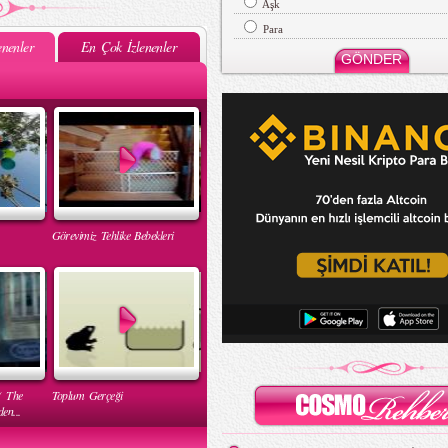
Aşk
Para
nenler
En Çok İzlenenler
Görevimiz Tehlike Bebekleri
( The
Toplum Gerçeği
en...