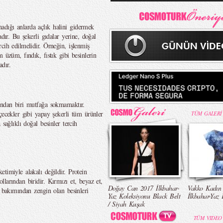
dığı anlarda açlık halini gidermek
adır. Bu şekerli gıdalar yerine, doğal
cih edilmelidir. Örneğin, işlenmiş
 üzüm, fındık, fıstık gibi besinlerin
adır.
ından biri mutfağa sokmamaktır.
çecekler gibi yapay şekerli tüm ürünler
TÜM GALERİ
sağlıklı doğal besinler tercih
timiyle alakalı değildir. Protein
larından biridir. Kırmızı et, beyaz et,
Doğay Can 2017 İlkbahar-
Vakko Kadın
n bakımından zengin olan besinleri
Yaz Koleksiyonu Black Belt
İlkbahar-Yaz 
/ Siyah Kuşak
TÜM VIDEO