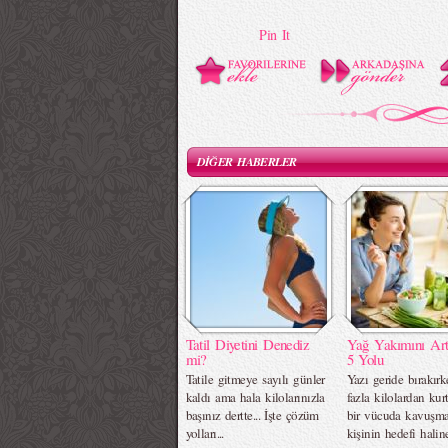
Pin It
DİĞER HABERLER
Tatil Diyetini Denediz
Yağ Yakımını Art
mi?
5 Yolu
Tatile gitmeye sayılı günler
Yazı geride bırakırk
kaldı ama hala kilolarınızla
fazla kilolardan kurt
başınız dertte... İşte çözüm
bir vücuda kavuşma
yolları...
kişinin hedefi halin