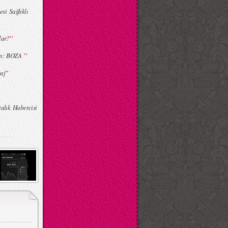
si Sağlıklı
”
lar?
”
sin: BOZA
”
aj
talık Habercisi