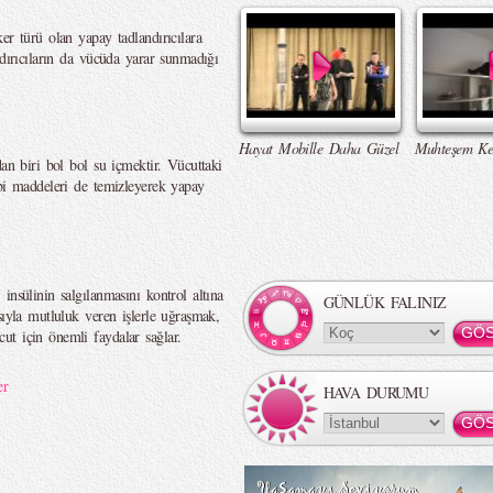
er türü olan yapay tadlandırıcılara
ndırıcıların da vücüda yarar sunmadığı
Hayat Mobille Daha Güzel
Muhteşem Ke
dan biri bol bol su içmektir. Vücuttaki
ibi maddeleri de temizleyerek yapay
insülinin salgılanmasını kontrol altına
GÜNLÜK FALINIZ
sıyla mutluluk veren işlerle uğraşmak,
t için önemli faydalar sağlar.
er
HAVA DURUMU