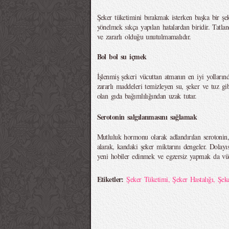
Şeker tüketimini bırakmak isterken başka bir şek
yönelmek sıkça yapılan hatalardan biridir. Tatla
ve zararlı olduğu unutulmamalıdır.
Bol bol su içmek
İşlenmiş şekeri vücuttan atmanın en iyi yolların
zararlı maddeleri temizleyen su, şeker ve tuz g
olan gıda bağımlılığından uzak tutar.
Serotonin salgılanmasını sağlamak
Mutluluk hormonu olarak adlandırılan serotonin, 
alarak, kandaki şeker miktarını dengeler. Dolayı
yeni hobiler edinmek ve egzersiz yapmak da vücu
Etiketler:
Şeker Tüketimi
,
Şeker Hastalığı
,
Şek