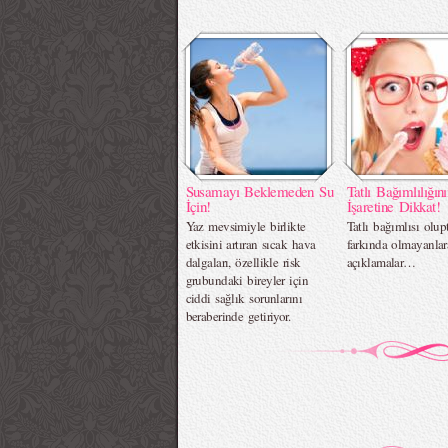
Susamayı Beklemeden Su
Tatlı Bağımlılığın
İçin!
İşaretine Dikkat!
Yaz mevsimiyle birlikte
Tatlı bağımlısı olup
etkisini artıran sıcak hava
farkında olmayanla
dalgaları, özellikle risk
açıklamalar…
grubundaki bireyler için
ciddi sağlık sorunlarını
beraberinde getiriyor.