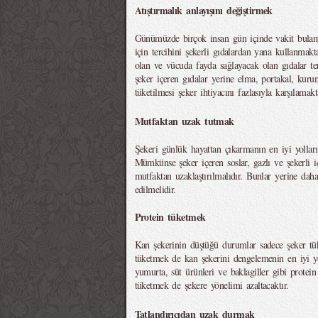
Atıştırmalık anlayışını değiştirmek
Günümüzde birçok insan gün içinde vakit bulama
için tercihini şekerli gıdalardan yana kullanmakt
olan ve vücuda fayda sağlayacak olan gıdalar ter
şeker içeren gıdalar yerine elma, portakal, kurum
tüketilmesi şeker ihtiyacını fazlasıyla karşılamakt
Mutfaktan uzak tutmak
Şekeri günlük hayattan çıkarmanın en iyi yollar
Mümkünse şeker içeren soslar, gazlı ve şekerli i
mutfaktan uzaklaştırılmalıdır. Bunlar yerine daha 
edilmelidir.
Protein tüketmek
Kan şekerinin düştüğü durumlar sadece şeker tüke
tüketmek de kan şekerini dengelemenin en iyi yol
yumurta, süt ürünleri ve baklagiller gibi protei
tüketmek de şekere yönelimi azaltacaktır.
Tatlandırıcıdan uzak durmak