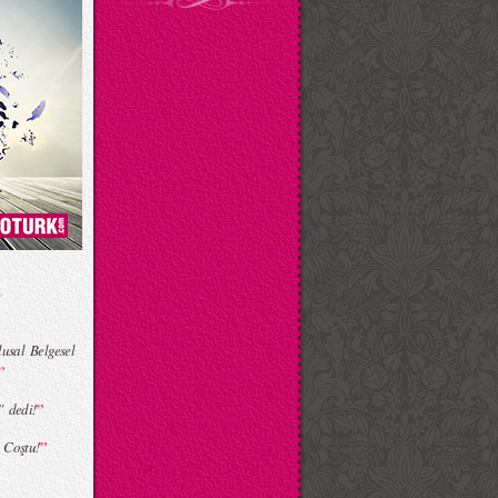
lusal Belgesel
”
”
” dedi!
”
 Coştu!