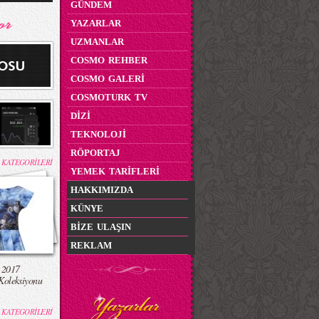
GÜNDEM
YAZARLAR
UZMANLAR
COSMO REHBER
COSMO GALERİ
COSMOTURK TV
DİZİ
TEKNOLOJİ
RÖPORTAJ
 KATEGORİLERİ
YEMEK TARİFLERİ
HAKKIMIZDA
KÜNYE
BİZE ULAŞIN
REKLAM
 2017
Koleksiyonu
 KATEGORİLERİ