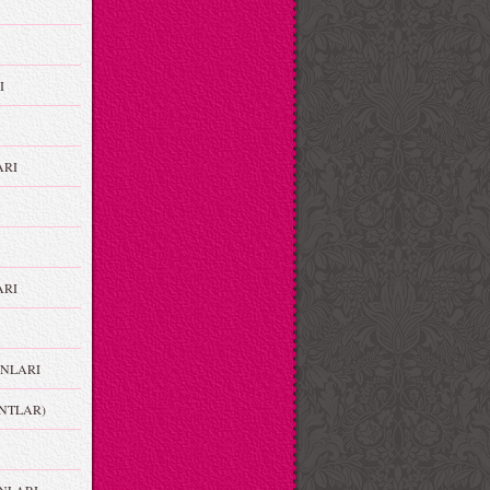
I
ARI
RI
NLARI
NTLAR)