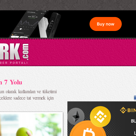
n 7 Yolu
 olarak kullanılan ve tüketimi
ceklere sadece tat vermek için