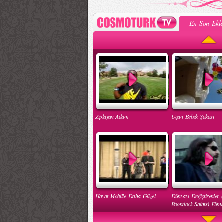
En Son Ekle
Zıplayan Adam
Uçan Bebek Şakası
Hayat Mobille Daha Güzel
Dünyayı Değiştirenler 
Boondock Saints) Filmd