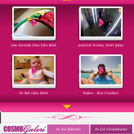
Anne Karnında Dans Eden Bebek
Asansörde Korkunç Zombi Şakası
En Tatlı Gülen Bebek
Wolfson - Ibiza Comeback
En Son Eklenenler
En Çok Görüntülenenler