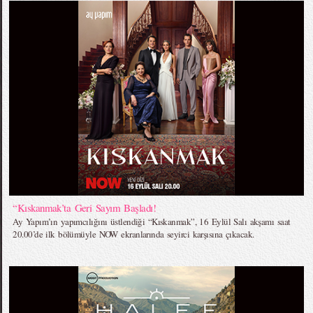
“Kıskanmak’ta Geri Sayım Başladı!
Ay Yapım’ın yapımcılığını üstlendiği “Kıskanmak”, 16 Eylül Salı akşamı saat
20.00’de ilk bölümüyle NOW ekranlarında seyirci karşısına çıkacak.