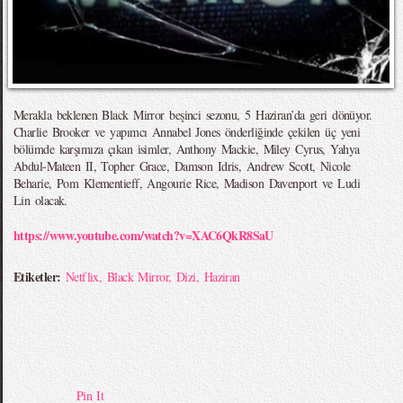
Merakla beklenen Black Mirror beşinci sezonu, 5 Haziran’da geri dönüyor.
Charlie Brooker ve yapımcı Annabel Jones önderliğinde çekilen üç yeni
bölümde karşımıza çıkan isimler, Anthony Mackie, Miley Cyrus, Yahya
Abdul-Mateen II, Topher Grace, Damson Idris, Andrew Scott, Nicole
Beharie, Pom Klementieff, Angourie Rice, Madison Davenport ve Ludi
Lin olacak.
https://www.youtube.com/watch?v=XAC6QkR8SaU
Etiketler:
Netflix
,
Black Mirror
,
Dizi
,
Haziran
Pin It