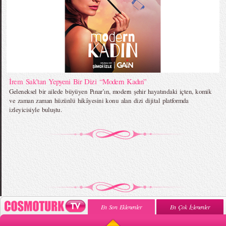
İrem Sak’tan Yepyeni Bir Dizi “Modern Kadın”
Geleneksel bir ailede büyüyen Pınar’ın, modern şehir hayatındaki içten, komik
ve zaman zaman hüzünlü hikâyesini konu alan dizi dijital platformda
izleyicisiyle buluştu.
En Son Eklenenler
En Çok İzlenenler