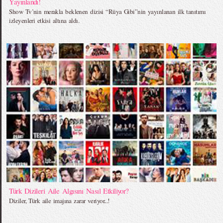
Yayınlandı!
Show Tv’nin merakla beklenen dizisi “Rüya Gibi”nin yayınlanan ilk tanıtımı
izleyenleri etkisi altına aldı.
Türk Dizileri Aile Algısını Nasıl Etkiliyor?
Diziler, Türk aile imajına zarar veriyor...!