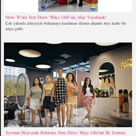
Show Tv’nin Yeni Dizisi “Rüya Gibi”nin Afişi Yayınlandı!
Çok yakında izleyiciyle buluşmaya hazırlanan dizinin afişinde rüya kadro bir
araya geldi.
Sezonun Heyecanla Beklenen Yeni Dizisi ‘Rüya Gibi’nin İlk Tanıtımı