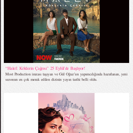
“Halef: Köklerin Çağrısı” 25 Eylül’de Başlıyor!
Most Production imzası taşıyan ve Gül Oğuz’un yapımcılığında hazırlanan, yeni
sezonun en çok merak edilen dizinin yayın tarihi belli oldu.