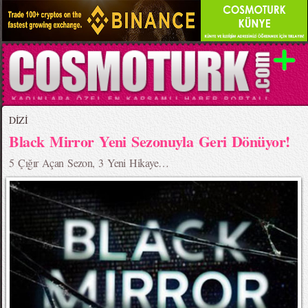
DİZİ
Black Mirror Yeni Sezonuyla Geri Dönüyor!
5 Çığır Açan Sezon, 3 Yeni Hikaye…