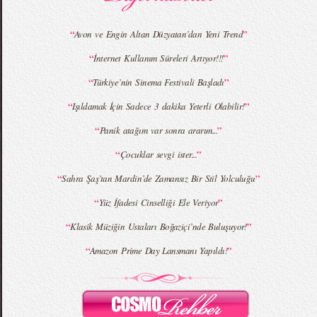
“
”
Avon ve Engin Altan Düzyatan’dan Yeni Trend
“
”
İnternet Kullanım Süreleri Artıyor!!!
MBFWI - Giray Sepin 2015 Yaz Koleksiyonu
MBFWI - Burçe Bekrek 2015 Yaz Koleksiyonu
“
”
Türkiye’nin Sinema Festivali Başladı
“
”
Işıldamak İçin Sadece 3 dakika Yeterli Olabilir!
“
”
Panik atağım var sonra ararım...
“
”
Çocuklar sevgi ister...
“
”
Sahra Şaş’tan Mardin’de Zamansız Bir Stil Yolculuğu
“
”
Yüz İfadesi Cinselliği Ele Veriyor
“
”
Klasik Müziğin Ustaları Boğaziçi’nde Buluşuyor!
“
”
Amazon Prime Day Lansmanı Yapıldı!