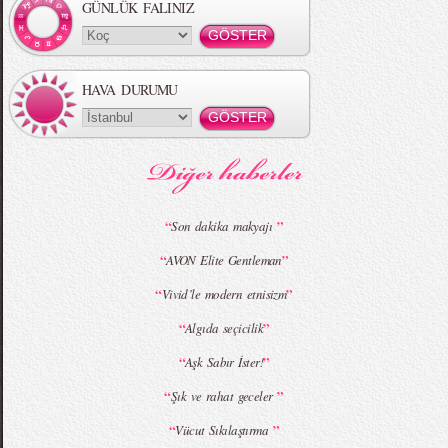
GÜNLÜK FALINIZ
HAVA DURUMU
MBFWI - Gülçin Çengel 2015 Yaz
MBFWI - Zeynep Erdoğan 2015 Yaz
Koleksiyonu
Koleksiyonu
“
”
Son dakika makyajı
“
”
AVON Elite Gentleman
MBFWI - Giray Sepin 2015 Yaz Koleksiyonu
MBFWI - Burçe Bekrek 2015 Yaz Koleksiyonu
“
”
Vivid’le modern etnisizm
“
”
Algıda seçicilik
“
”
Aşk Sabır İster!
“
”
Şık ve rahat geceler
“
”
Vücut Sıkılaştırma