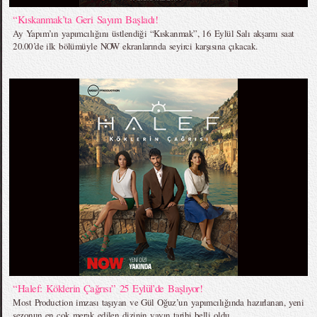
“Kıskanmak’ta Geri Sayım Başladı!
Ay Yapım’ın yapımcılığını üstlendiği “Kıskanmak”, 16 Eylül Salı akşamı saat
20.00’de ilk bölümüyle NOW ekranlarında seyirci karşısına çıkacak.
“Halef: Köklerin Çağrısı” 25 Eylül’de Başlıyor!
Most Production imzası taşıyan ve Gül Oğuz’un yapımcılığında hazırlanan, yeni
sezonun en çok merak edilen dizinin yayın tarihi belli oldu.