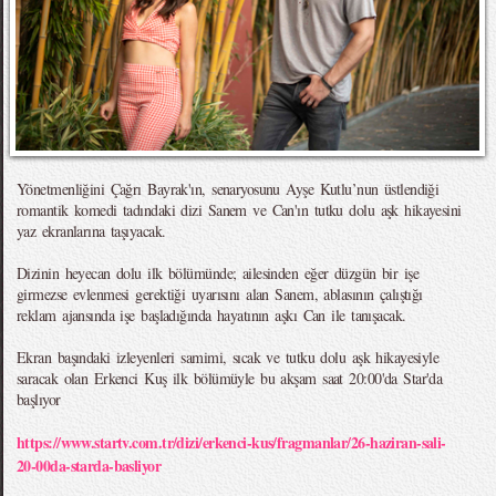
Yönetmenliğini Çağrı Bayrak'ın, senaryosunu Ayşe Kutlu’nun üstlendiği
romantik komedi tadındaki dizi Sanem ve Can'ın tutku dolu aşk hikayesini
yaz ekranlarına taşıyacak.
Dizinin heyecan dolu ilk bölümünde; ailesinden eğer düzgün bir işe
girmezse evlenmesi gerektiği uyarısını alan Sanem, ablasının çalıştığı
reklam ajansında işe başladığında hayatının aşkı Can ile tanışacak.
Ekran başındaki izleyenleri samimi, sıcak ve tutku dolu aşk hikayesiyle
saracak olan Erkenci Kuş ilk bölümüyle bu akşam saat 20:00'da Star'da
başlıyor
https://www.startv.com.tr/dizi/erkenci-kus/fragmanlar/26-haziran-sali-
20-00da-starda-basliyor