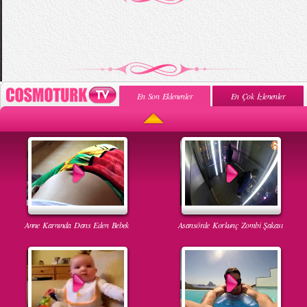
En Son Eklenenler
En Çok İzlenenler
Anne Karnında Dans Eden Bebek
Asansörde Korkunç Zombi Şakası