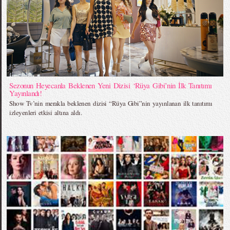
Sezonun Heyecanla Beklenen Yeni Dizisi ‘Rüya Gibi’nin İlk Tanıtımı
Yayınlandı!
Show Tv’nin merakla beklenen dizisi “Rüya Gibi”nin yayınlanan ilk tanıtımı
izleyenleri etkisi altına aldı.