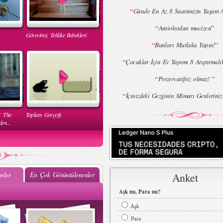
“
Günde En Az 8 Saatimizin Yaşam 
“
”
Antioksidan mucizesi
Görevimiz Tehlike Bebekleri
“
”
Bunları Mutlaka Yapın!
“
Çocuklar İçin Ev Yapımı 8 Atıştırmalı
“
”
Prezervatifsiz olmaz!
“
İçinizdeki Gezginin Mimarı Genleriniz
( The
Toplum Gerçeği
en...
nler
En Çok Görüntülenenler
Anket
Aşk mı, Para mı?
Mehtap Elaidi - MBFWI Yaz
2015 Defilesi
Aşk
Para