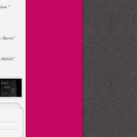
”
Alanı
”
k Önerisi
”
 Olabilir