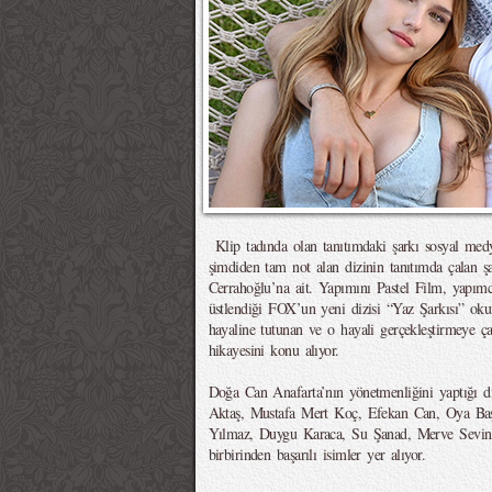
Klip tadında olan tanıtımdaki şarkı sosyal medy
şimdiden tam not alan dizinin tanıtımda çalan şa
Cerrahoğlu’na ait. Yapımını Pastel Film, yapımc
üstlendiği FOX’un yeni dizisi “Yaz Şarkısı” oku
hayaline tutunan ve o hayali gerçekleştirmeye ça
hikayesini konu alıyor.
Doğa Can Anafarta’nın yönetmenliğini yaptığı d
Aktaş, Mustafa Mert Koç, Efekan Can, Oya Baş
Yılmaz, Duygu Karaca, Su Şanad, Merve Sevin,
birbirinden başarılı isimler yer alıyor.