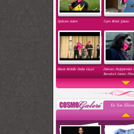
Zıplayan Adam
Uçan Bebek Şakası
Hayat Mobille Daha Güzel
Dünyayı Değiştirenler 
Boondock Saints) Filmd
En Son Eklene
Engelleri Kaldır Hareketi
İnsan Hakları