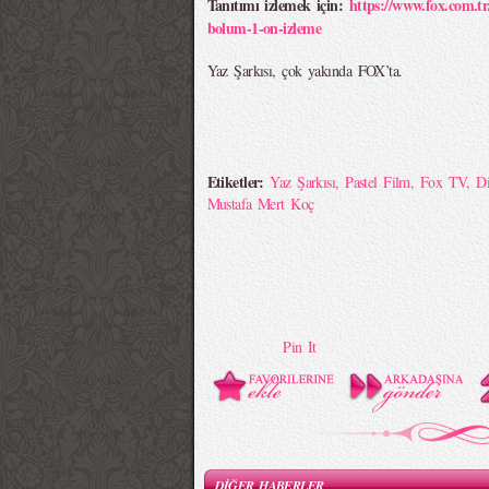
Tanıtımı izlemek için:
https://www.fox.com.tr
bolum-1-on-izleme
Yaz Şarkısı, çok yakında FOX’ta.
Etiketler:
Yaz Şarkısı
,
Pastel Film
,
Fox TV
,
Di
Mustafa Mert Koç
Pin It
DİĞER HABERLER