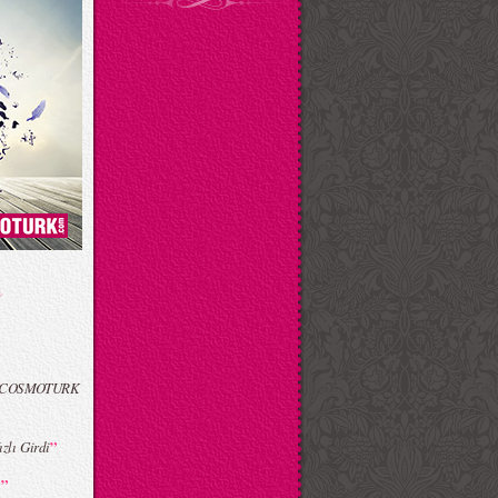
slı COSMOTURK
”
zlı Girdi
”
…