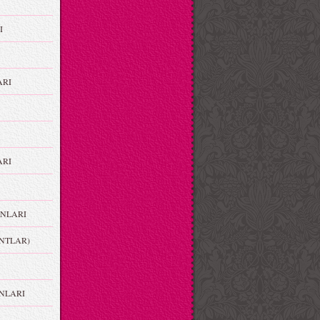
I
ARI
RI
NLARI
NTLAR)
NLARI