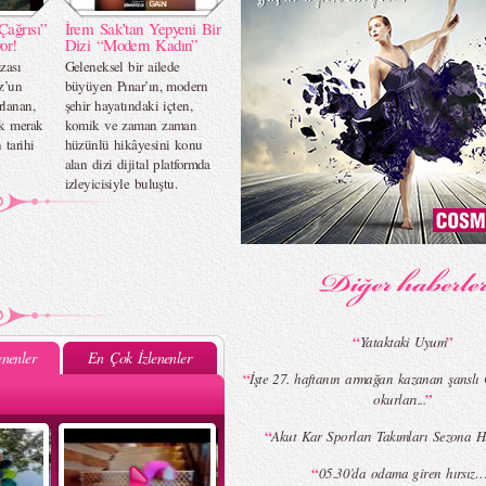
Çağrısı”
İrem Sak’tan Yepyeni Bir
or!
Dizi “Modern Kadın”
zası
Geleneksel bir ailede
z’un
büyüyen Pınar’ın, modern
rlanan,
şehir hayatındaki içten,
ok merak
komik ve zaman zaman
 tarihi
hüzünlü hikâyesini konu
alan dizi dijital platformda
izleyicisiyle buluştu.
“
”
Yataktaki Uyum
nenler
En Çok İzlenenler
“
İşte 27. haftanın armağan kazanan şan
”
okurları...
“
Akut Kar Sporları Takımları Sezona Hı
“
05.30’da odama giren hırsız