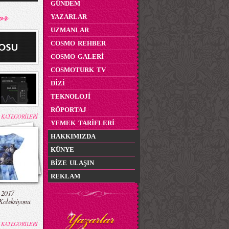
GÜNDEM
YAZARLAR
UZMANLAR
COSMO REHBER
COSMO GALERİ
COSMOTURK TV
DİZİ
TEKNOLOJİ
RÖPORTAJ
 KATEGORİLERİ
YEMEK TARİFLERİ
HAKKIMIZDA
KÜNYE
BİZE ULAŞIN
REKLAM
 2017
Koleksiyonu
 KATEGORİLERİ