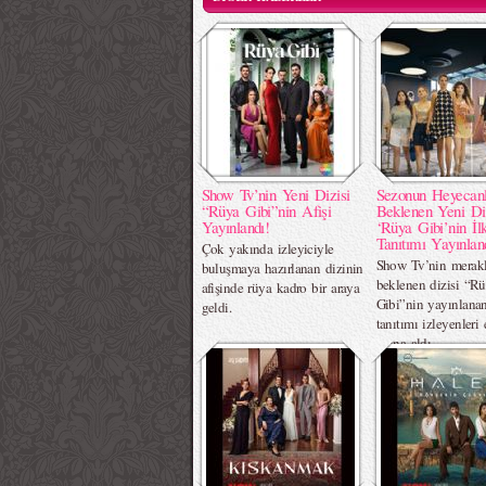
Show Tv’nin Yeni Dizisi
Sezonun Heyecan
“Rüya Gibi”nin Afişi
Beklenen Yeni Di
Yayınlandı!
‘Rüya Gibi’nin İl
Tanıtımı Yayınlan
Çok yakında izleyiciyle
Show Tv’nin merak
buluşmaya hazırlanan dizinin
beklenen dizisi “R
afişinde rüya kadro bir araya
Gibi”nin yayınlanan
geldi.
tanıtımı izleyenleri 
altına aldı.