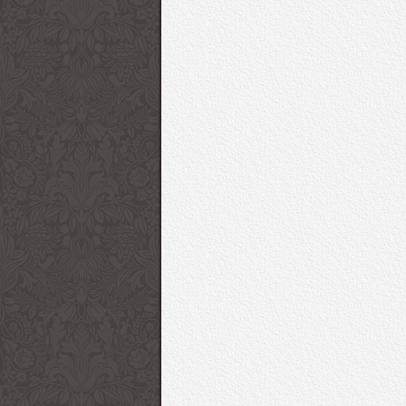
“O” 2016-17 Sonbahar/Kış
Game Of Thrones Diz
Çanta Koleksiyonu
Setinden Son Fotoğrafl
Giorgio Armani 2017
53. Uluslararası Anta
İlkbahar/Yaz Kadın
Festivali Kırmızı Halı
Koleksiyonu “Charmani”