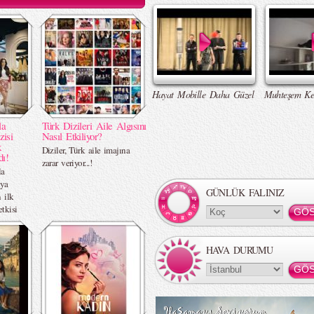
Hayat Mobille Daha Güzel
Muhteşem Ke
la
Türk Dizileri Aile Algısını
zisi
Nasıl Etkiliyor?
k
Diziler, Türk aile imajına
dı!
zarar veriyor...!
la
üya
GÜNLÜK FALINIZ
 ilk
etkisi
HAVA DURUMU