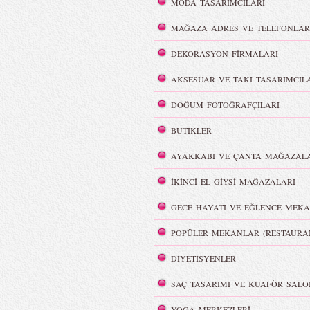
MODA TASARIMCILARI
MAĞAZA ADRES VE TELEFONLAR
DEKORASYON FİRMALARI
AKSESUAR VE TAKI TASARIMCIL
i
REMISABBAH,
ar
MLLEPAUETTE Koleksiyonu
DOĞUM FOTOĞRAFÇILARI
BUTİKLER
AYAKKABI VE ÇANTA MAĞAZALA
İKİNCİ EL GİYSİ MAĞAZALARI
lya Film
Color Party | Sziget 2016
GECE HAYATI VE EĞLENCE MEKA
POPÜLER MEKANLAR (RESTAURA
DİYETİSYENLER
SAÇ TASARIMI VE KUAFÖR SALO
YOGA MERKEZLERİ