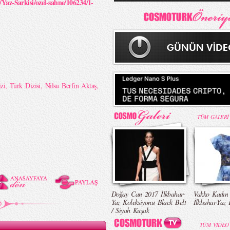
/Yaz-Sarkisi/ozel-sahne/106234/1-
zi
,
Türk Dizisi
,
Nilsu Berfin Aktaş
,
TÜM GALERİ
Doğay Can 2017 İlkbahar-
Vakko Kadın
Yaz Koleksiyonu Black Belt
İlkbahar-Yaz 
/ Siyah Kuşak
TÜM VIDEO