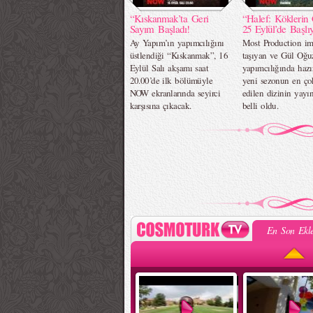
“Kıskanmak’ta Geri
“Halef: Köklerin 
Sayım Başladı!
25 Eylül’de Başlıy
Ay Yapım’ın yapımcılığını
Most Production im
üstlendiği “Kıskanmak”, 16
taşıyan ve Gül Oğu
Eylül Salı akşamı saat
yapımcılığında hazı
20.00’de ilk bölümüyle
yeni sezonun en ç
NOW ekranlarında seyirci
edilen dizinin yayın
karşısına çıkacak.
belli oldu.
En Son Ekle