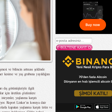
şmesi ve bilincin artması şeklinde
her kesime ve yaş grubuna yayıldığını
ı dış görünüşleriyle ilgili
lar için üretilen çözümlere
steyenler, yaşlanma karşıtı
iyor. Report Linker’ın konuya dair
olarla kapatan yaşlanma karşıtı ürün ve
 aşması bekleniyor. Cildin tedavi