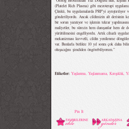
“Otolog Biostimülan Yüz Dolgusu’nun, kişinin
(Platelet Rich Plasma) gibi mezoterapi uygulamala
Çünkü, bu uygulamalarda PRP’yi ayrıştırılıyor v
gönderiliyordu. Ancak cildimizin alt derisinin ke
bir sorun yaratıyor ve işlemin tekrar yapılmasını
maliyetler, bu sürecin hem danışanlar hem de dok
yürütülmesini engelliyordu. Artık cihazlı uygulama
mekanizması kuvvetli, cildin yenilenme döngüler
var. Bunlarla birlikte 10 yıl sonra çok daha bilin
oluşacağını şimdiden öngörebiliyorum.”
Etiketler:
Yaşlanma
,
Yaşlanmama
,
Kırışıklık
,
Y
Pin It