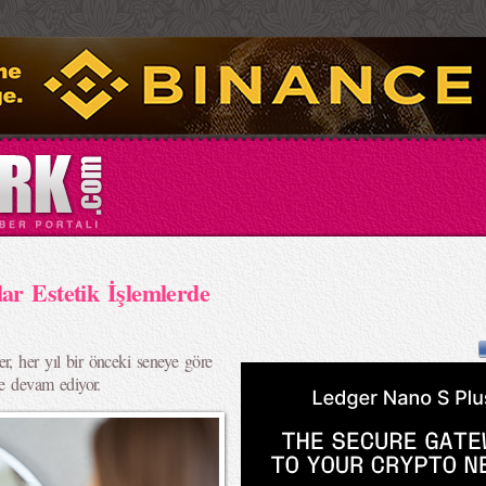
ar Estetik İşlemlerde
er, her yıl bir önceki seneye göre
eye devam ediyor.