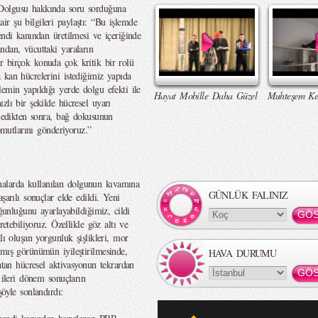
Dolgusu hakkında soru sorduğuna
r şu bilgileri paylaştı: “Bu işlemde
ndi kanından üretilmesi ve içeriğinde
ndan, vücuttaki yaraların
r birçok konuda çok kritik bir rolü
kan hücrelerini istediğimiz yapıda
emin yapıldığı yerde dolgu efekti ile
Hayat Mobille Daha Güzel
Muhteşem Ke
zlı bir şekilde hücresel uyarı
kledikten sonra, bağ dokusunun
komutlarını gönderiyoruz.”
alarda kullanılan dolgunun kıvamına
GÜNLÜK FALINIZ
şarılı sonuçlar elde edildi. Yeni
̆unluğunu ayarlayabildiğimiz, cildi
üretebiliyoruz. Özellikle göz altı ve
ı oluşan yorgunluk şişlikleri, mor
mış görünümün iyileştirilmesinde,
HAVA DURUMU
yatan hücresel aktivasyonun tekrardan
n ileri dönem sonuçların
öyle sonlandırdı: