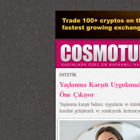
>
ESTETİK
Yaşlanma Karşıtı Uygulamal
Öne Çıkıyor
Yaşlanma karşıtı bakım, uygulama ve ürünl
kendini geliştirerek ve yenileyerek ilerlem