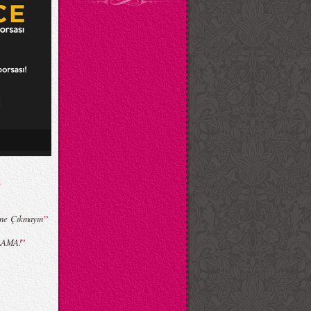
”
ine Çıkmayın
”
RLAMA!