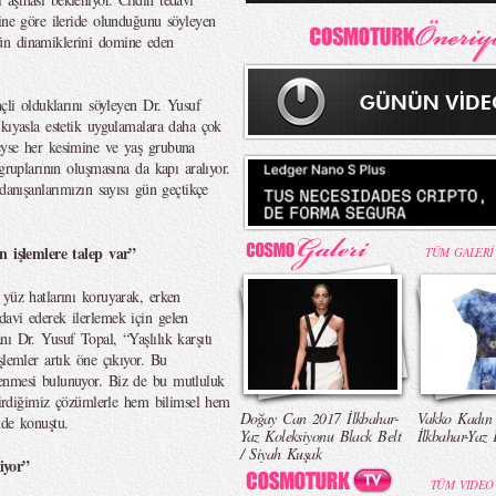
sine göre ileride olunduğunu söyleyen
ün dinamiklerini domine eden
nçli olduklarını söyleyen Dr. Yusuf
 kıyasla estetik uygulamalara daha çok
eyse her kesimine ve yaş grubuna
gruplarının oluşmasına da kapı aralıyor.
danışanlarımızın sayısı gün geçtikçe
an işlemlere talep var”
TÜM GALERİ
 yüz hatlarını koruyarak, erken
edavi ederek ilerlemek için gelen
ı Dr. Yusuf Topal, “Yaşlılık karşıtı
şlemler artık öne çıkıyor. Bu
lenmesi bulunuyor. Biz de bu mutluluk
ştirdiğimiz çözümlerle hem bilimsel hem
Doğay Can 2017 İlkbahar-
Vakko Kadın
nde konuştu.
Yaz Koleksiyonu Black Belt
İlkbahar-Yaz 
/ Siyah Kuşak
iyor”
TÜM VIDEO