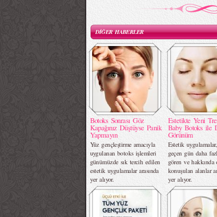
DİĞER HABERLER
Botoks Sonrası Göz
Estetikte Yeni Tre
Kapağınız Düştüyse Panik
Baby Botoks ile 
Yapmayın
Görünüm
Yüz gençleştirme amacıyla
Estetik uygulamalar,
uygulanan botoks işlemleri
geçen gün daha fazl
günümüzde sık tercih edilen
gören ve hakkında 
estetik uygulamalar arasında
konuşulan alanlar a
yer alıyor.
yer alıyor.