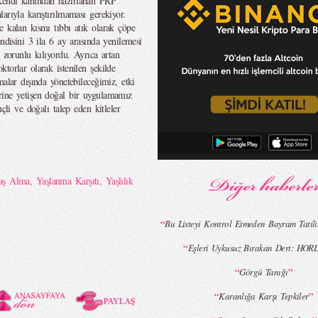
 kendi kanından hazırlanan PRP
rıyla karıştırılmaması gerekiyor.
e kalan kısmı tıbbı atık olarak çöpe
ndisini 3 ila 6 ay arasında yenilemesi
 zorunlu kılıyordu. Ayrıca artan
torlar olarak istenilen şekilde
lar dışında yönetebileceğimiz, etki
ine yetişen doğal bir uygulamamız
çli ve doğalı talep eden kitleler
aş Alma
,
Yaşlanma Karşıtı
,
Yaşlılık
“
Bu Listeyi Kontrol Etmeden Bayram Tatil
“
Eşleri Uykusuz Bırakan Dert: HO
“
”
Görgü Tanığı
“
”
Karanlığa Karşı Tepkiler