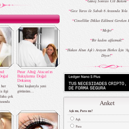
“
”
Güneş Sonrası Cilt Bakımı
“
Gece Yarısı ile Sabah 6 Arasında Yola
“
Cinsellikte Dikkat Edilmesi Gereken
“
”
Meğer
“
”
Bir kadını ağlatmak!
“
Hakan Altun Aşk’ı Arayan Herkes İçin ‘Aş
”
Diyor!
nd:
Pınar Altuğ Atacan’ın
Doğal
Bakışlarına Doğal
Dokunuş
 her
Yeni kaşlarıyla yeni
a ilgi
görünüm…
daha çok
Anket
rasında
Aşk mı, Para mı?
Aşk
Para