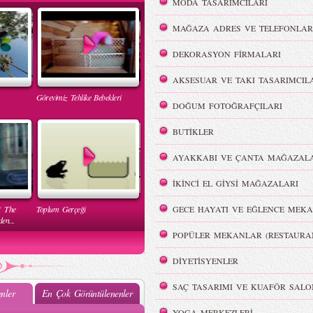
MODA TASARIMCILARI
MAĞAZA ADRES VE TELEFONLAR
DEKORASYON FİRMALARI
AKSESUAR VE TAKI TASARIMCIL
Görevimiz Tehlike Bebekleri
DOĞUM FOTOĞRAFÇILARI
BUTİKLER
AYAKKABI VE ÇANTA MAĞAZALA
İKİNCİ EL GİYSİ MAĞAZALARI
( The
Toplum Gerçeği
GECE HAYATI VE EĞLENCE MEKA
en...
POPÜLER MEKANLAR (RESTAURA
DİYETİSYENLER
SAÇ TASARIMI VE KUAFÖR SALO
nler
En Çok Görüntülenenler
YOGA MERKEZLERİ