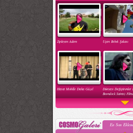
Zıplayan Adam
Uçan Bebek Şakası
Hayat Mobille Daha Güzel
Dünyayı Değiştirenler 
Boondock Saints) Filmd
En Son Eklene