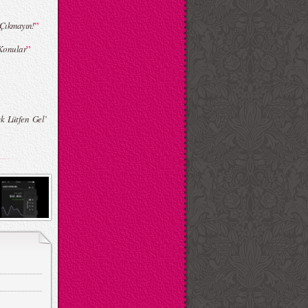
”
 Çıkmayın!
”
 Konular
k Lütfen Gel’