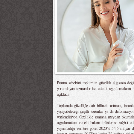
Bunun sebebini toplumun güzellik algısının deği
yorumlayan uzmanlar ise estetik uygulamaların 
açıkladı.
Toplumda güzelliğe dair bilincin artması, insanlar
yaşayabileceği çeşitli sorunlar ya da deformasyon
yönlendiriyor. Özellikle zamana meydan okumak i
uygulamalara ve cilt bakım ürünlerine rağbet ed
yayımladığı verilere göre, 2023’ü 54,5 milyar d
hizmet pazarının 2027’ye kadar 72 milyar doları