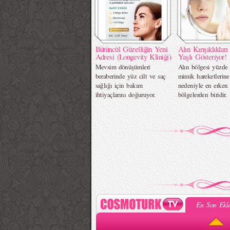
Bütüncül Güzelliğin Yeni
Alın Kırışıklıklar
Adresi (Longevity Kliniği)
Yaşlı Gösteriyor!
Mevsim dönüşümleri
Alın bölgesi yüzde 
beraberinde yüz cilt ve saç
mimik hareketlerine
sağlığı için bakım
nedeniyle en erken 
ihtiyaçlarını doğuruyor.
bölgelerden biridir.
En Son Ekle