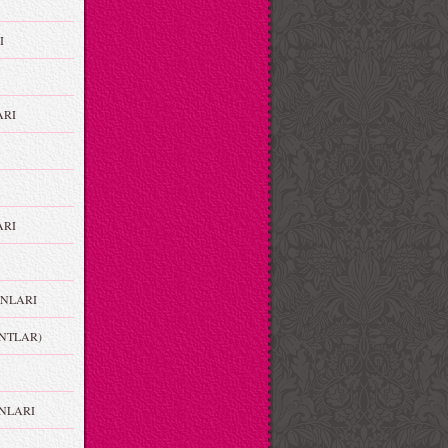
I
ARI
RI
NLARI
NTLAR)
NLARI