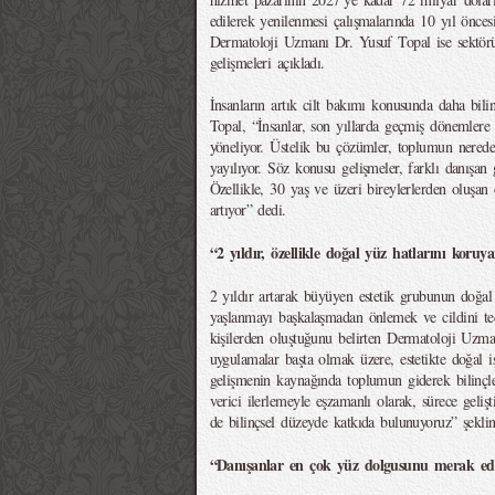
edilerek yenilenmesi çalışmalarında 10 yıl önce
Dermatoloji Uzmanı Dr. Yusuf Topal ise sektör
gelişmeleri açıkladı.
İnsanların artık cilt bakımı konusunda daha bili
Topal, “İnsanlar, son yıllarda geçmiş dönemlere
yöneliyor. Üstelik bu çözümler, toplumun nered
yayılıyor. Söz konusu gelişmeler, farklı danışan 
Özellikle, 30 yaş ve üzeri bireylerlerden oluşan 
artıyor” dedi.
“2 yıldır, özellikle doğal yüz hatlarını koruy
2 yıldır artarak büyüyen estetik grubunun doğal
yaşlanmayı başkalaşmadan önlemek ve cildini t
kişilerden oluştuğunu belirten Dermatoloji Uzman
uygulamalar başta olmak üzere, estetikte doğal i
gelişmenin kaynağında toplumun giderek bilinç
verici ilerlemeyle eşzamanlı olarak, sürece geli
de bilinçsel düzeyde katkıda bulunuyoruz” şekli
“Danışanlar en çok yüz dolgusunu merak ed