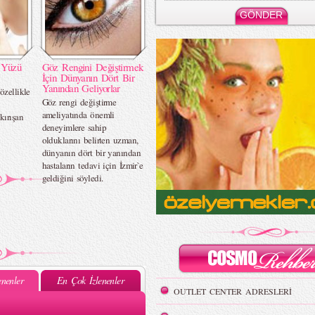
ı Yüzü
Göz Rengini Değiştirmek
İçin Dünyanın Dört Bir
Yanından Geliyorlar
özellikle
Göz rengi değiştirme
ameliyatında önemli
kırışan
deneyimlere sahip
olduklarını belirten uzman,
dünyanın dört bir yanından
hastaların tedavi için İzmir`e
geldiğini söyledi.
nenler
En Çok İzlenenler
OUTLET CENTER ADRESLERİ