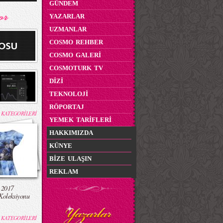
GÜNDEM
YAZARLAR
UZMANLAR
COSMO REHBER
COSMO GALERİ
COSMOTURK TV
DİZİ
TEKNOLOJİ
RÖPORTAJ
 KATEGORİLERİ
YEMEK TARİFLERİ
HAKKIMIZDA
KÜNYE
BİZE ULAŞIN
REKLAM
 2017
Koleksiyonu
 KATEGORİLERİ