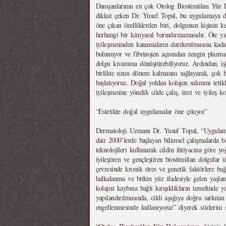
Danışanlarının en çok Otolog Biostimülan Yüz 
dikkat çeken Dr. Yusuf Topal, bu uygulamaya dai
öne çıkan özelliklerden biri, dolgunun kişinin ke
herhangi bir kimyasal barındırmamasıdır. Öte ya
iyileşmesinden kanamaların durdurulmasına kada
bulunuyor ve fibrinojen açısından zengin plazma 
dolgu kıvamına dönüştürebiliyoruz. Ardından, işl
birlikte uzun dönem kalmasını sağlayarak, çok hı
başlatıyoruz. Doğal yoldan kolajen salımını teti
iyileşmesine yönelik cilde çalış, üret ve iyileş 
“Estetikte doğal uygulamalar öne çıkıyor”
Dermatoloji Uzmanı Dr. Yusuf Topal, “Uygulam
dair 2000’lerde başlayan bilimsel çalışmalarda ba
teknolojileri kullanarak cildin ihtiyacına göre yog
iyileştiren ve gençleştiren biostimülan dolgular 
çevresinde kronik stres ve genetik faktörlere bağl
halkalanma ve bitkin yüz ifadesiyle gelen yaşlan
kolajen kaybına bağlı kırışıklıkların temelinde 
yapılandırılmasında, cildi aşağıya doğru sarkıta
engellenmesinde kullanıyoruz” diyerek sözlerini ş