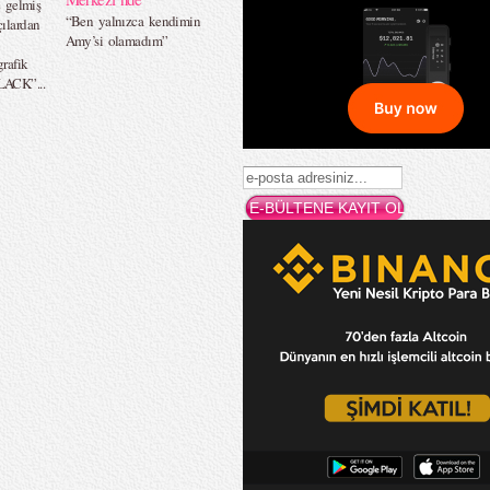
e gelmiş
“Ben yalnızca kendimin
çılardan
Amy’si olamadım”
rafik
ACK”...