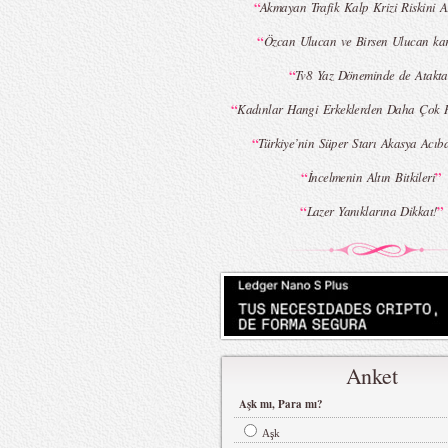
“
Akmayan Trafik Kalp Krizi Riskini Ar
“
Özcan Ulucan ve Birsen Ulucan kar
“
Tv8 Yaz Döneminde de Atakta
“
Kadınlar Hangi Erkeklerden Daha Çok 
“
Türkiye’nin Süper Starı Akasya Acıb
“
”
İncelmenin Altın Bitkileri
“
”
Lazer Yanıklarına Dikkat!
Anket
Aşk mı, Para mı?
Aşk