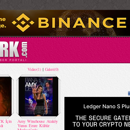
Video(1)
|
Galeri(0)
K İçin
Amy Winehouse Ataköy
dı
Yunus Emre Kültür
Merkezi’nde