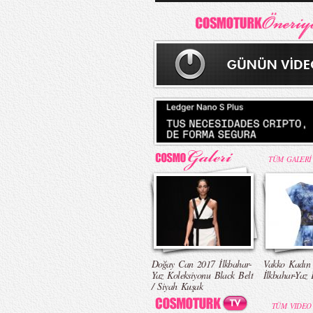
TÜM GALERİ
Doğay Can 2017 İlkbahar-
Vakko Kadın
Yaz Koleksiyonu Black Belt
İlkbahar-Yaz 
/ Siyah Kuşak
TÜM VIDEO