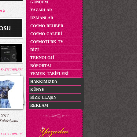
GÜNDEM
YAZARLAR
UZMANLAR
COSMO REHBER
COSMO GALERİ
COSMOTURK TV
DİZİ
TEKNOLOJİ
RÖPORTAJ
 KATEGORİLERİ
YEMEK TARİFLERİ
HAKKIMIZDA
KÜNYE
BİZE ULAŞIN
REKLAM
 2017
Koleksiyonu
 KATEGORİLERİ