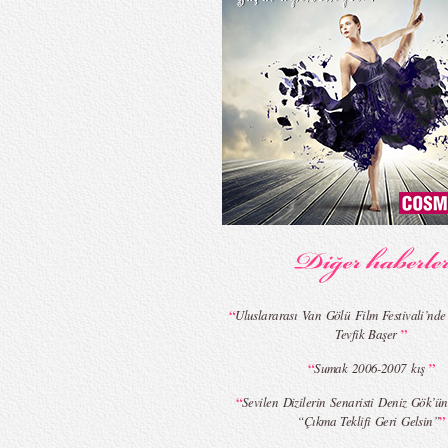
“
Uluslararası Van Gölü Film Festivali’nde
”
Tevfik Başer
“
”
Sumak 2006-2007 kış
“
Sevilen Dizilerin Senaristi Deniz Gök’ü
”
“Çıkma Teklifi Geri Gelsin”