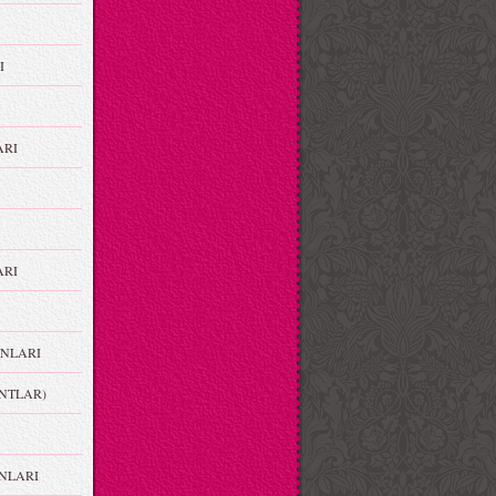
I
ARI
RI
NLARI
NTLAR)
NLARI