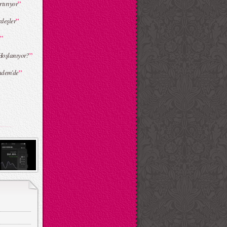
”
tırıyor
”
deşler
”
”
Hoşlanıyor?
”
adem’de