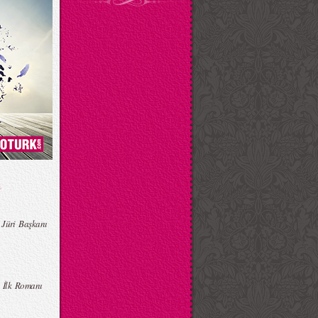
 Jüri Başkanı
n İlk Romanı