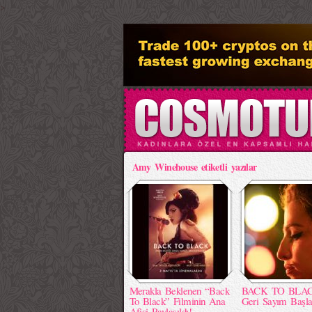
>
Amy Winehouse etiketli yazılar
Merakla Beklenen “Back
BACK TO BLAC
To Black” Filminin Ana
Geri Sayım Başla
Afişi Paylaşıldı!