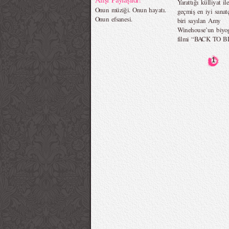
Yarattığı külliyat il
Onun müziği. Onun hayatı.
geçmiş en iyi sanat
Onun efsanesi.
biri sayılan Amy
Winehouse’un biyog
filmi “BACK TO BL
1