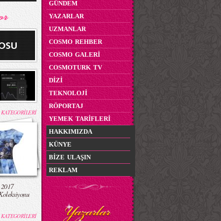
GÜNDEM
YAZARLAR
UZMANLAR
COSMO REHBER
COSMO GALERİ
COSMOTURK TV
DİZİ
TEKNOLOJİ
RÖPORTAJ
 KATEGORİLERİ
YEMEK TARİFLERİ
HAKKIMIZDA
KÜNYE
BİZE ULAŞIN
REKLAM
 2017
Koleksiyonu
 KATEGORİLERİ