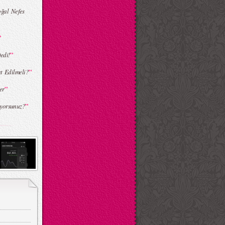
ğal Nefes
”
”
edi!
”
t Edilmeli?
”
er
”
yorsunuz?