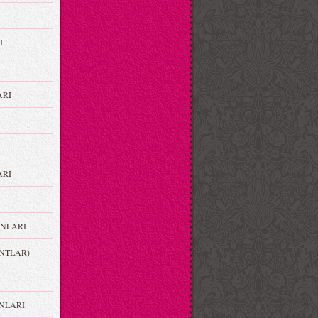
I
ARI
RI
NLARI
NTLAR)
NLARI