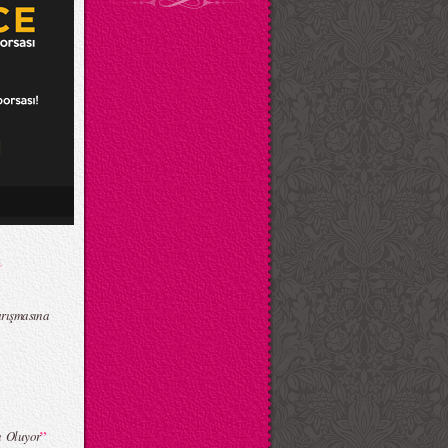
arışmasına
”
n Oluyor