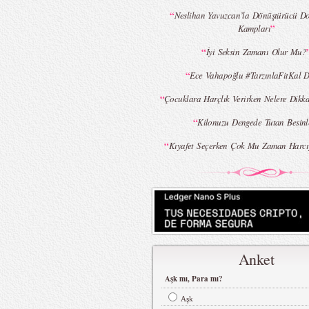
“
Neslihan Yavuzcan’la Dönüştürücü Do
”
Kampları
“
İyi Seksin Zamanı Olur Mu?
“
Ece Vahapoğlu #TarzınlaFitKal D
“
Çocuklara Harçlık Verirken Nelere Dikka
“
Kilonuzu Dengede Tutan Besinl
“
Kıyafet Seçerken Çok Mu Zaman Harcı
Anket
Aşk mı, Para mı?
Aşk