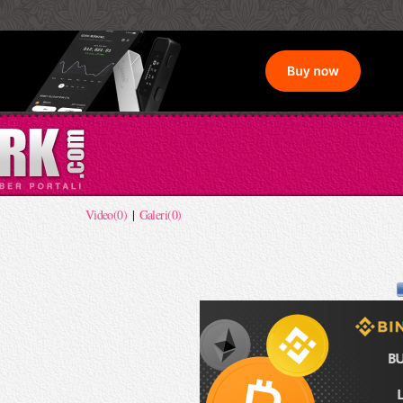
Video(0)
|
Galeri(0)