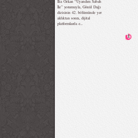
İlia Özkan “Uyandım Sabah
İle” yorumuyla, Gönül Dağı
dizisinin 42. bölümünde yer
aldıktan sonra, dijital
platformlarda e...
1