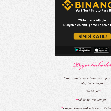
“
Uluslararası Volvo Adventure proje y
”
Türkiye'de katılıyor.
“
”
“Ser-Gi-ysi”
“
”
Sahillerde Ten Zerafeti
“
Obezite Kanser Riskinde Artışa Nede