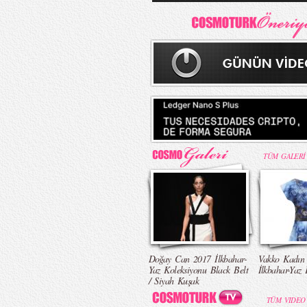
TÜM GALERİ
Doğay Can 2017 İlkbahar-
Vakko Kadın
Yaz Koleksiyonu Black Belt
İlkbahar-Yaz 
/ Siyah Kuşak
TÜM VIDEO